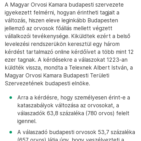
A Magyar Orvosi Kamara budapesti szervezete
igyekezett felmérni, hogyan érintheti tagjait a
változás, hiszen eleve leginkább Budapesten
jellemző az orvosok főállás mellett végzett
vállalkozói tevékenysége. Kiküldtek ezért a belső
levelezési rendszerükön keresztül egy három
kérdést tartalmazó online kérdőívet a több mint 12
ezer tagnak. A kérdésekre a válaszokat 1223-an
küldték vissza, mondta a Telexnek Albert István, a
Magyar Orvosi Kamara Budapesti Területi
Szervezetének budapesti elnöke.
Arra a kérdésre, hogy személyesen érint-e a
kataszabályok változása az orvosokat, a
válaszadók 63,8 százaléka (780 orvos) felelt
igennel.
A válaszadó budapesti orvosok 53,7 százaléka
(657 orvos) látja úgy, hogy veszélyezteti a