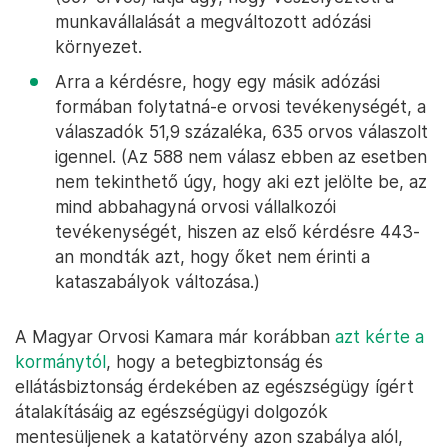
munkavállalását a megváltozott adózási
környezet.
Arra a kérdésre, hogy egy másik adózási
formában folytatná-e orvosi tevékenységét, a
válaszadók 51,9 százaléka, 635 orvos válaszolt
igennel. (Az 588 nem válasz ebben az esetben
nem tekinthető úgy, hogy aki ezt jelölte be, az
mind abbahagyná orvosi vállalkozói
tevékenységét, hiszen az első kérdésre 443-
an mondták azt, hogy őket nem érinti a
kataszabályok változása.)
A Magyar Orvosi Kamara már korábban
azt kérte a
kormánytól
, hogy a betegbiztonság és
ellátásbiztonság érdekében az egészségügy ígért
átalakításáig az egészségügyi dolgozók
mentesüljenek a katatörvény azon szabálya alól,