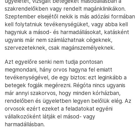
ügyeletet, vizsgált betegeket másodállásban a
szakrendelőkben vagy rendelt magánklinikákon.
Szeptember elsejétől nekik is más adózási formában
kell folytatniuk tevékenységüket, vagy abba kell
hagyniuk a másod- és harmadállásokat, katásként
ugyanis már nem számlázhatnak cégeknek,
szervezeteknek, csak magánszemélyeknek.
Azt egyelőre senki nem tudja pontosan
megmondani, hány orvos hagyna fel emiatt
tevékenységével, de egy biztos: ezt leginkább a
betegek fogják megérezni. Régóta nincs ugyanis
már annyi szakorvos, hogy minden kórházban,
rendelőben és ügyeletben legyen belőlük elég. Az
orvosok ezért ezeket a feladatokat egyéni
vállalkozóként látják el másod- vagy
harmadállásban.