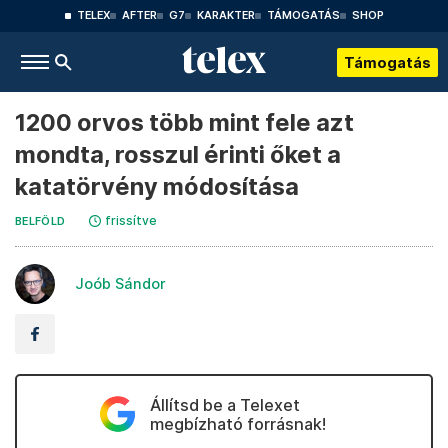
TELEX
AFTER
G7
KARAKTER
TÁMOGATÁS
SHOP
Támogatás
1200 orvos több mint fele azt
mondta, rosszul érinti őket a
katatörvény módosítása
frissítve
BELFÖLD
Joób Sándor
Állítsd be a Telexet
megbízható forrásnak!