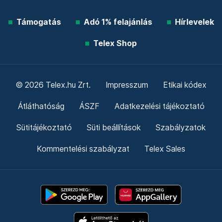
Támogatás
Adó 1% felajánlás
Hírlevelek
Telex Shop
© 2026 Telex.hu Zrt.
Impresszum
Etikai kódex
Átláthatóság
ÁSZF
Adatkezelési tájékoztató
Sütitájékoztató
Süti beállítások
Szabályzatok
Kommentelési szabályzat
Telex Sales