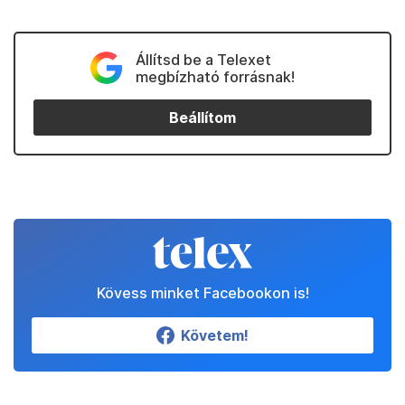
Állítsd be a Telexet
megbízható forrásnak!
Beállítom
Kövess minket Facebookon is!
Követem!