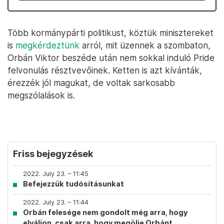
Több kormánypárti politikust, köztük minisztereket
is
megkérdeztünk
arról, mit üzennek a szombaton,
Orbán Viktor beszéde után nem sokkal induló Pride
felvonulás résztvevőinek. Ketten is azt kívánták,
érezzék jól magukat, de voltak sarkosabb
megszólalások is.
Friss bejegyzések
2022. July 23. – 11:45
Befejezzük tudósításunkat
2022. July 23. – 11:44
Orbán felesége nem gondolt még arra, hogy
elváljon, csak arra, hogy megölje Orbánt