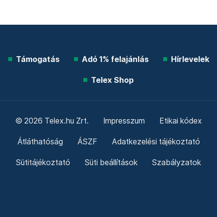
Támogatás
Adó 1% felajánlás
Hírlevelek
Telex Shop
© 2026 Telex.hu Zrt.
Impresszum
Etikai kódex
Átláthatóság
ÁSZF
Adatkezelési tájékoztató
Sütitájékoztató
Süti beállítások
Szabályzatok
Kommentelési szabályzat
Telex Sales