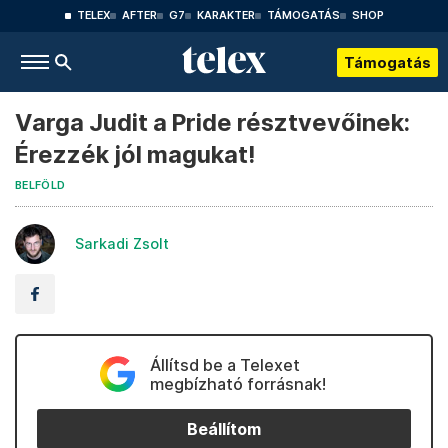
TELEX
AFTER
G7
KARAKTER
TÁMOGATÁS
SHOP
Támogatás
Varga Judit a Pride résztvevőinek:
Érezzék jól magukat!
BELFÖLD
Sarkadi Zsolt
Állítsd be a Telexet
megbízható forrásnak!
Beállítom