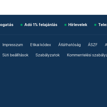
ogatás
Adó 1% felajánlás
Hírlevelek
Tele
Impresszum
Etikai kódex
Átláthatóság
ÁSZF
A
Süti beállítások
Szabályzatok
Kommentelési szabály