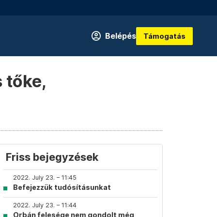
Belépés
Támogatás
 tőke,
Friss bejegyzések
2022. July 23. – 11:45
Befejezzük tudósításunkat
2022. July 23. – 11:44
Orbán felesége nem gondolt még