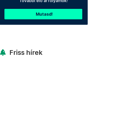
További élő árfolyamok!
Mutasd!
Friss hírek