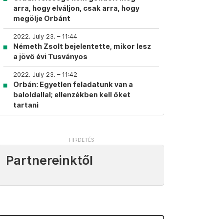
arra, hogy elváljon, csak arra, hogy
megölje Orbánt
2022. July 23. – 11:44
Németh Zsolt bejelentette, mikor lesz
a jövő évi Tusványos
2022. July 23. – 11:42
Orbán: Egyetlen feladatunk van a
baloldallal; ellenzékben kell őket
tartani
Partnereinktől