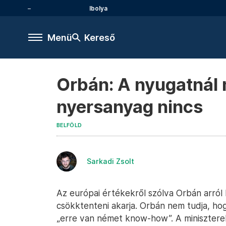
Ibolya
Menü
Kereső
Orbán: A nyugatnál 
nyersanyag nincs
BELFÖLD
Sarkadi Zsolt
Az európai értékekről szólva Orbán arról
csökktenteni akarja. Orbán nem tudja, hog
„erre van német know-how”. A minisztereln