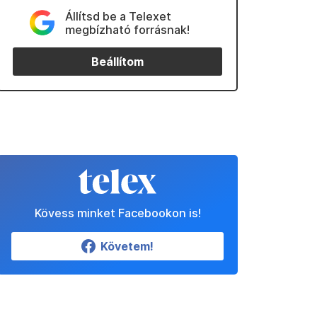
Állítsd be a Telexet
megbízható forrásnak!
Beállítom
Kövess minket Facebookon is!
Követem!