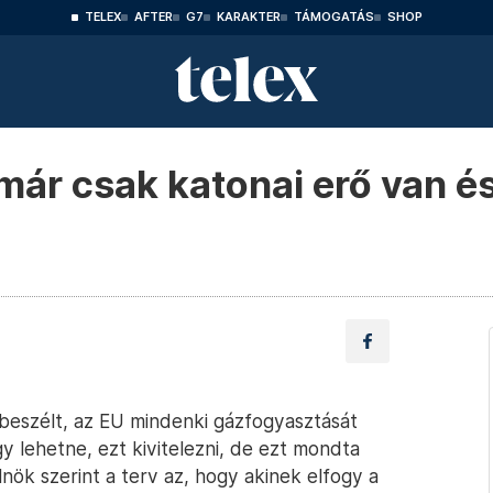
TELEX
AFTER
G7
KARAKTER
TÁMOGATÁS
SHOP
már csak katonai erő van és
 beszélt, az EU mindenki gázfogyasztását
y lehetne, ezt kivitelezni, de ezt mondta
ök szerint a terv az, hogy akinek elfogy a