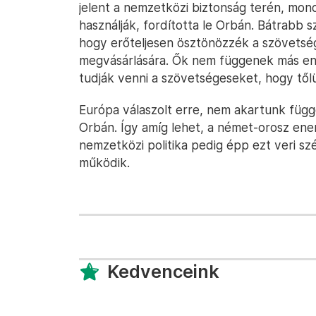
jelent a nemzetközi biztonság terén, mond
használják, fordította le Orbán. Bátrabb sz
hogy erőteljesen ösztönözzék a szövetsé
megvásárlására. Ők nem függenek más ene
tudják venni a szövetségeseket, hogy tőlü
Európa válaszolt erre, nem akartunk függő
Orbán. Így amíg lehet, a német-orosz en
nemzetközi politika pedig épp ezt veri s
működik.
Kedvenceink