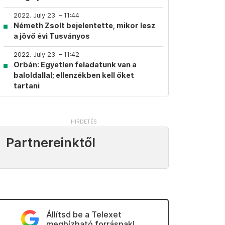
2022. July 23. – 11:44
Németh Zsolt bejelentette, mikor lesz
a jövő évi Tusványos
2022. July 23. – 11:42
Orbán: Egyetlen feladatunk van a
baloldallal; ellenzékben kell őket
tartani
Partnereinktől
Állítsd be a Telexet
megbízható forrásnak!