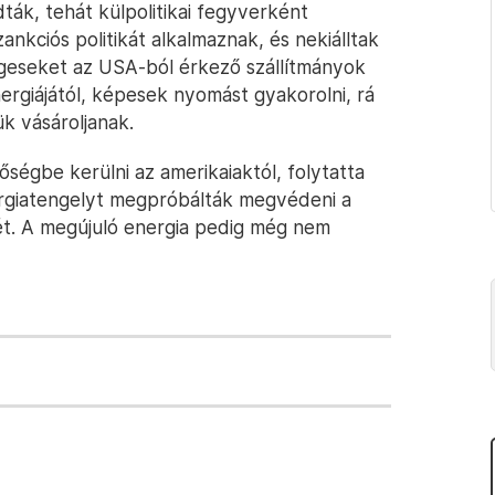
ták, tehát külpolitikai fegyverként
ankciós politikát alkalmaznak, és nekiálltak
geseket az USA-ból érkező szállítmányok
rgiájától, képesek nyomást gyakorolni, rá
k vásároljanak.
ségbe kerülni az amerikaiaktól, folytatta
ergiatengelyt megpróbálták megvédeni a
zét. A megújuló energia pedig még nem