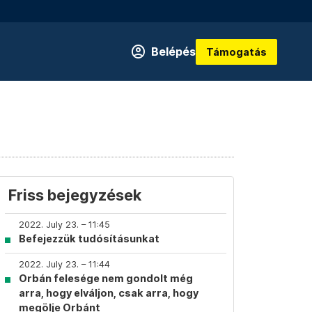
Belépés
Támogatás
Friss bejegyzések
2022. July 23. – 11:45
Befejezzük tudósításunkat
2022. July 23. – 11:44
Orbán felesége nem gondolt még
arra, hogy elváljon, csak arra, hogy
megölje Orbánt