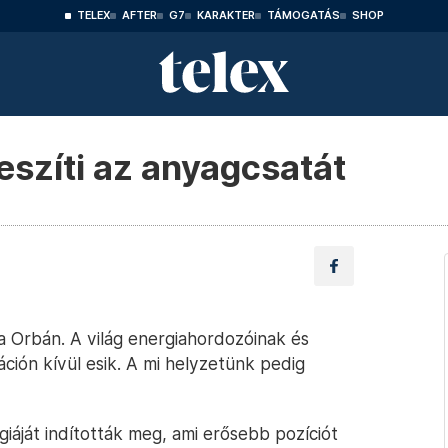
TELEX
AFTER
G7
KARAKTER
TÁMOGATÁS
SHOP
eszíti az anyagcsatát
a Orbán. A világ energiahordozóinak és
záción kívül esik. A mi helyzetünk pedig
iáját indították meg, ami erősebb pozíciót