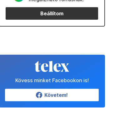
Beállítom
Kövess minket Facebookon is!
Követem!