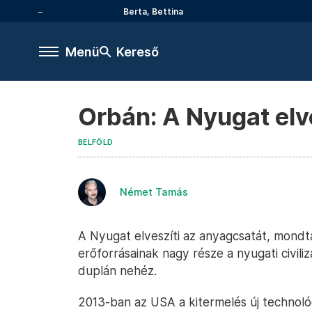
Berta, Bettina
Menü
Kereső
Orbán: A Nyugat elv
BELFÖLD
Német Tamás
A Nyugat elveszíti az anyagcsatát, mondt
erőforrásainak nagy része a nyugati civili
duplán nehéz.
2013-ban az USA a kitermelés új technológ