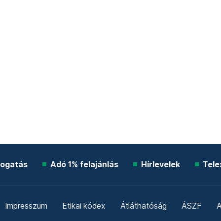
ogatás
Adó 1% felajánlás
Hírlevelek
Tele
Impresszum
Etikai kódex
Átláthatóság
ÁSZF
A