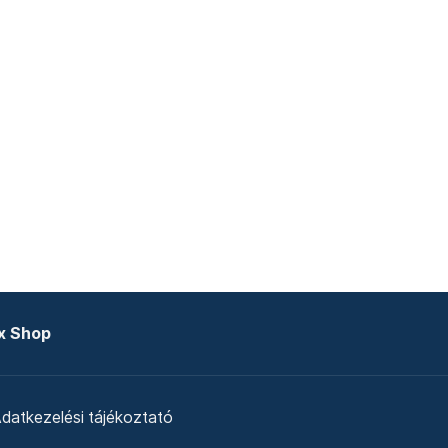
x Shop
datkezelési tájékoztató