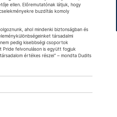
ője ellen. Előremutatónak látjuk, hogy
cselekményekre buzdítás komoly
dolgoznunk, ahol mindenki biztonságban és
éleménykülönbségeinket társadalmi
, nem pedig kisebbségi csoportok
Pride felvonuláson is együtt fogjuk
ársadalom értékes részei” – mondta Dudits