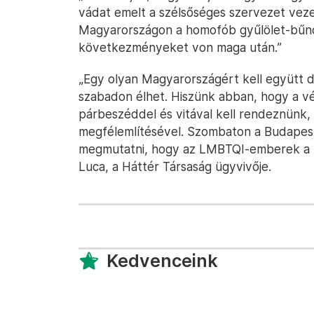
vádat emelt a szélsőséges szervezet vezet
Magyarországon a homofób gyűlölet-bűn
következményeket von maga után.”
„Egy olyan Magyarországért kell együtt 
szabadon élhet. Hiszünk abban, hogy a v
párbeszéddel és vitával kell rendeznünk
megfélemlítésével. Szombaton a Budapest 
megmutatni, hogy az LMBTQI-emberek a t
Luca, a Háttér Társaság ügyvivője.
Kedvenceink