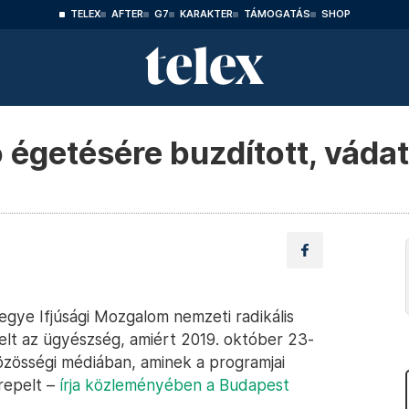
TELEX
AFTER
G7
KARAKTER
TÁMOGATÁS
SHOP
 égetésére buzdított, vádat
gye Ifjúsági Mozgalom nemzeti radikális
lt az ügyészség, amiért 2019. október 23-
özösségi médiában, aminek a programjai
repelt –
írja közleményében a Budapest