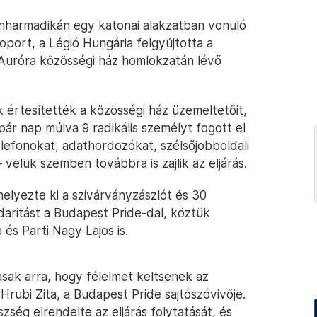
nharmadikán egy katonai alakzatban vonuló
oport, a Légió Hungária felgyújtotta a
 Auróra közösségi ház homlokzatán lévő
 értesítették a közösségi ház üzemeltetőit,
pár nap múlva 9 radikális személyt fogott el
telefonokat, adathordozókat, szélsőjobboldali
 velük szemben továbbra is zajlik az eljárás.
helyezte ki a szivárványzászlót és 30
idaritást a Budapest Pride-dal, köztük
 és Parti Nagy Lajos is.
sak arra, hogy félelmet keltsenek az
rubi Zita, a Budapest Pride sajtószóvivője.
ség elrendelte az eljárás folytatását, és