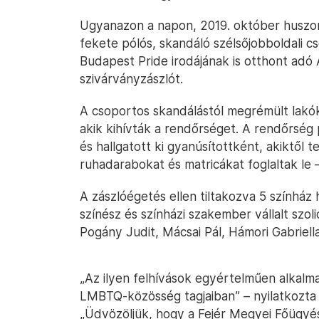
Ugyanazon a napon, 2019. október huszo
fekete pólós, skandáló szélsőjobboldali cs
Budapest Pride irodájának is otthont adó
szivárványzászlót.
A csoportos skandálástól megrémült lakók
akik kihívták a rendőrséget. A rendőrség 
és hallgatott ki gyanúsítottként, akiktől 
ruhadarabokat és matricákat foglaltak le –
A zászlóégetés ellen tiltakozva 5 színház 
színész és színházi szakember vállalt szol
Pogány Judit, Mácsai Pál, Hámori Gabriella
„Az ilyen felhívások egyértelműen alkalma
LMBTQ-közösség tagjaiban” – nyilatkozta H
„Üdvözöljük, hogy a Fejér Megyei Főügyész