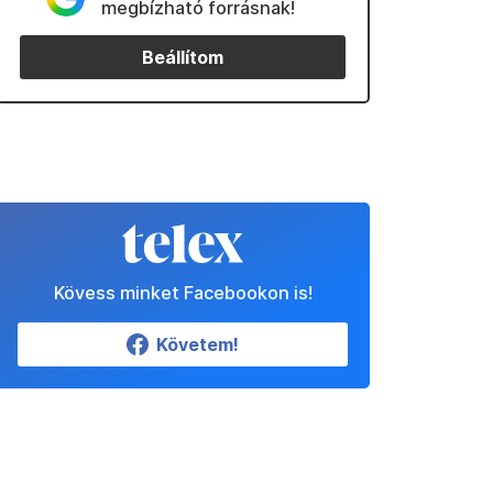
megbízható forrásnak!
Beállítom
Kövess minket Facebookon is!
Követem!