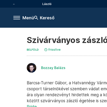
László
Menü
Kereső
Szivárványos zászló
frissítve
BELFÖLD
Bozzay Balázs
Barcsa-Turner Gábor, a Hatvannégy Várme
csoport társelnökével szemben vádat eme
ára olyan rendezvényt hirdettek meg a k
között szivárványos zászló égetése is sze
Pride.