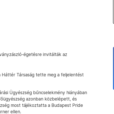
rványzászló-égetésre invitálták az
a Háttér Társaság tette meg a feljelentést
Járási Ügyészség bűncselekmény hiányában
 Főügyészség azonban közbelépett, és
észség most tájékoztatta a Budapest Pride
rner ellen.