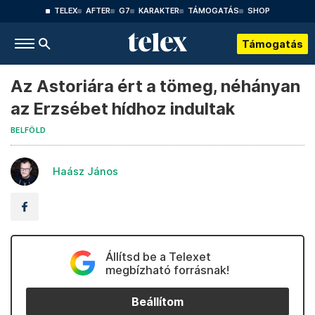
TELEX
AFTER
G7
KARAKTER
TÁMOGATÁS
SHOP
Támogatás
Az Astoriára ért a tömeg, néhányan
az Erzsébet hídhoz indultak
BELFÖLD
Haász János
Állítsd be a Telexet
megbízható forrásnak!
Beállítom