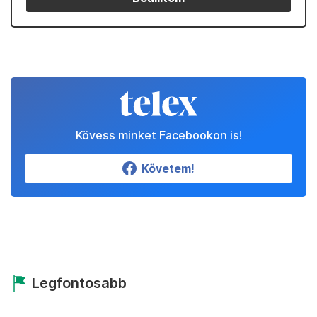
Kövess minket Facebookon is!
Követem!
Legfontosabb