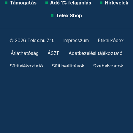
Támogatás
Adó 1% felajánlás
Hírlevelek
Telex Shop
© 2026 Telex.hu Zrt.
Impresszum
Etikai kódex
Átláthatóság
ÁSZF
Adatkezelési tájékoztató
Sütitájékoztató
Süti beállítások
Szabályzatok
Kommentelési szabályzat
Telex Sales