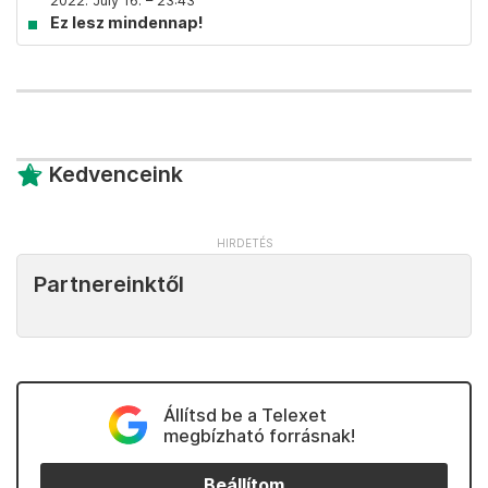
2022. July 16. – 23:43
Ez lesz mindennap!
Kedvenceink
Partnereinktől
Állítsd be a Telexet
megbízható forrásnak!
Beállítom