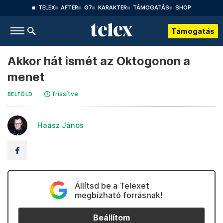
TELEX
AFTER
G7
KARAKTER
TÁMOGATÁS
SHOP
Támogatás
Akkor hát ismét az Oktogonon a
menet
frissítve
BELFÖLD
Haász János
Állítsd be a Telexet
megbízható forrásnak!
Beállítom