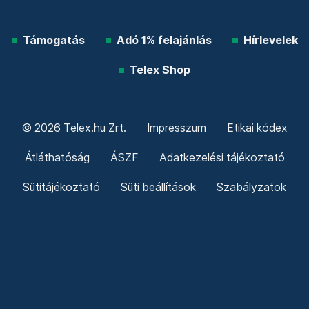
Támogatás
Adó 1% felajánlás
Hírlevelek
Telex Shop
© 2026 Telex.hu Zrt.
Impresszum
Etikai kódex
Átláthatóság
ÁSZF
Adatkezelési tájékoztató
Sütitájékoztató
Süti beállítások
Szabályzatok
Kommentelési szabályzat
Telex Sales