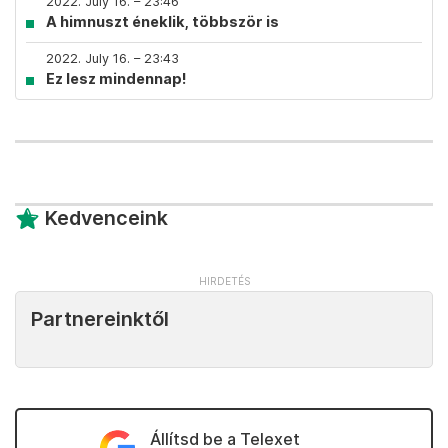
2022. July 16. – 23:46
A himnuszt éneklik, többször is
2022. July 16. – 23:43
Ez lesz mindennap!
Kedvenceink
Partnereinktől
Állítsd be a Telexet