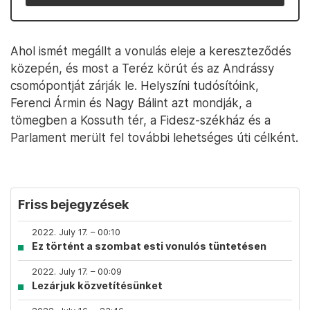
Ahol ismét megállt a vonulás eleje a kereszteződés
közepén, és most a Teréz körút és az Andrássy
csomópontját zárják le. Helyszíni tudósítóink,
Ferenci Ármin és Nagy Bálint azt mondják, a
tömegben a Kossuth tér, a Fidesz-székház és a
Parlament merült fel további lehetséges úti célként.
Friss bejegyzések
2022. July 17. – 00:10
Ez történt a szombat esti vonulós tüntetésen
2022. July 17. – 00:09
Lezárjuk közvetítésünket