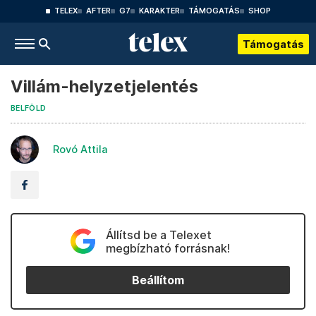
TELEX
AFTER
G7
KARAKTER
TÁMOGATÁS
SHOP
Támogatás
Villám-helyzetjelentés
BELFÖLD
Rovó Attila
Állítsd be a Telexet
megbízható forrásnak!
Beállítom