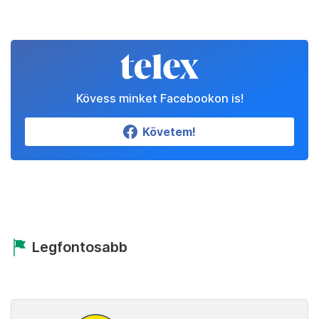
Kövess minket Facebookon is!
Követem!
Legfontosabb