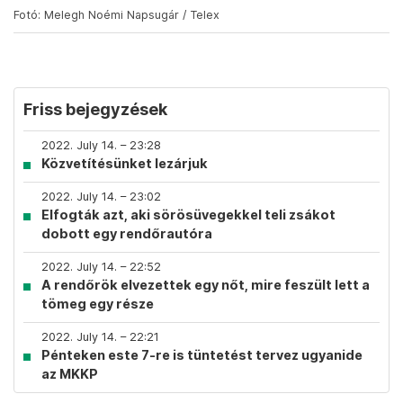
Fotó: Melegh Noémi Napsugár / Telex
Friss bejegyzések
2022. July 14. – 23:28
Közvetítésünket lezárjuk
2022. July 14. – 23:02
Elfogták azt, aki sörösüvegekkel teli zsákot
dobott egy rendőrautóra
2022. July 14. – 22:52
A rendőrök elvezettek egy nőt, mire feszült lett a
tömeg egy része
2022. July 14. – 22:21
Pénteken este 7-re is tüntetést tervez ugyanide
az MKKP