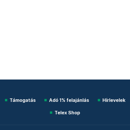
Támogatás
Adó 1% felajánlás
Hírlevelek
Telex Shop