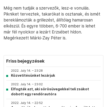
Még nem tudják a szervezők, lesz-e vonulás.
Pikniket terveztek, takarókat is osztanak, és ismét
bereklámozták a grillezést, állítólag hamarosan
elkészül. És egyre többen, 6-700 ember is lehet
már fél nyolckor a lezárt Erzsébet hídon.
Megérkezett Márki-Zay Péter is.
Friss bejegyzések
2022. July 14. – 23:28
Közvetítésünket lezárjuk
2022. July 14. – 23:02
Elfogták azt, aki sörösüvegekkel teli zsákot
dobott egy rendőrautóra
2022. July 14. – 22:52