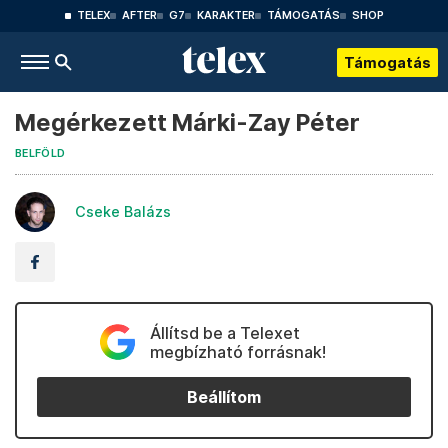
TELEX
AFTER
G7
KARAKTER
TÁMOGATÁS
SHOP
Támogatás
Megérkezett Márki-Zay Péter
BELFÖLD
Cseke Balázs
Állítsd be a Telexet
megbízható forrásnak!
Beállítom