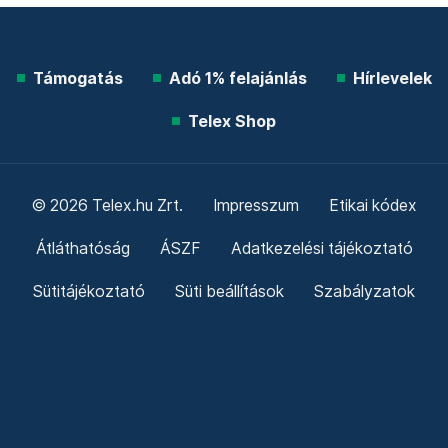
Támogatás
Adó 1% felajánlás
Hírlevelek
Telex Shop
© 2026 Telex.hu Zrt.
Impresszum
Etikai kódex
Átláthatóság
ÁSZF
Adatkezelési tájékoztató
Sütitájékoztató
Süti beállítások
Szabályzatok
Kommentelési szabályzat
Telex Sales