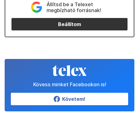
Állítsd be a Telexet
megbízható forrásnak!
Beállítom
Kövess minket Facebookon is!
Követem!