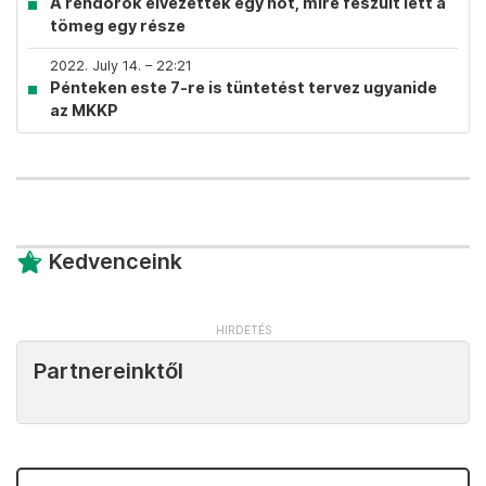
A rendőrök elvezettek egy nőt, mire feszült lett a
tömeg egy része
2022. July 14. – 22:21
Pénteken este 7-re is tüntetést tervez ugyanide
az MKKP
Kedvenceink
Partnereinktől