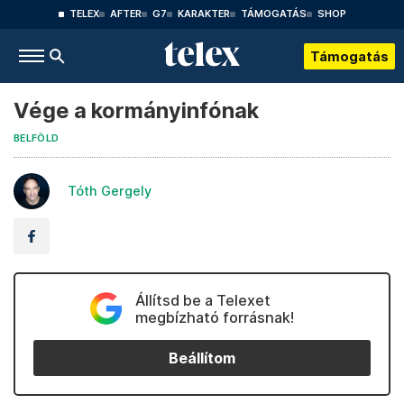
TELEX
AFTER
G7
KARAKTER
TÁMOGATÁS
SHOP
Támogatás
Vége a kormányinfónak
BELFÖLD
Tóth Gergely
Állítsd be a Telexet
megbízható forrásnak!
Beállítom