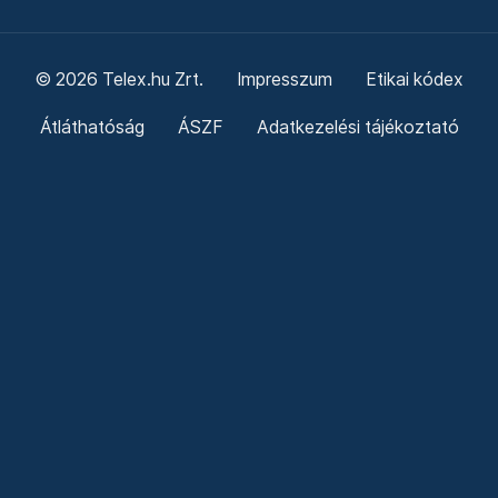
© 2026 Telex.hu Zrt.
Impresszum
Etikai kódex
Átláthatóság
ÁSZF
Adatkezelési tájékoztató
Sütitájékoztató
Süti beállítások
Szabályzatok
Kommentelési szabályzat
Telex Sales