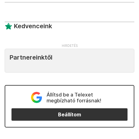
Kedvenceink
Partnereinktől
Állítsd be a Telexet
megbízható forrásnak!
Beállítom