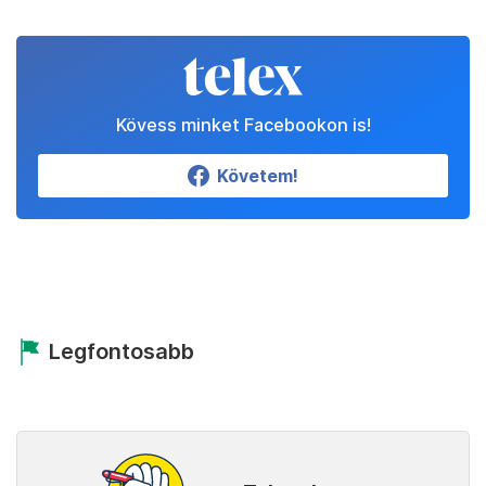
Kövess minket Facebookon is!
Követem!
Legfontosabb