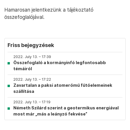
Hamarosan jelentkezünk a tájékoztató
összefoglalójával.
Friss bejegyzések
2022. July 13. – 17:39
Összefoglaló a kormányinfó legfontosabb
témáiról
2022. July 13. – 17:22
Zavartalan a paksi atomerőmű fűtőelemeinek
szállítása
2022. July 13. – 17:19
Németh Szilárd szerint a geotermikus energiával
most már „más a leányzó fekvése”