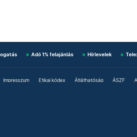
ogatás
Adó 1% felajánlás
Hírlevelek
Tele
Impresszum
Etikai kódex
Átláthatóság
ÁSZF
A
Süti beállítások
Szabályzatok
Kommentelési szabály