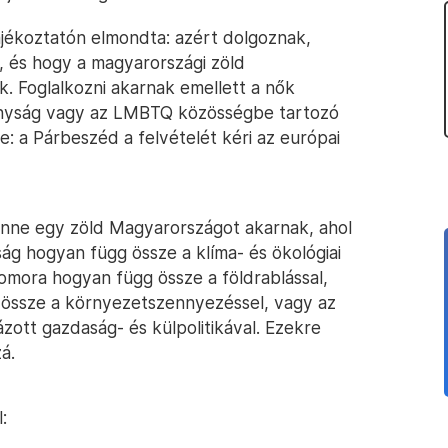
ájékoztatón elmondta: azért dolgoznak,
 és hogy a magyarországi zöld
k. Foglalkozni akarnak emellett a nők
igányság vagy az LMBTQ közösségbe tartozó
 a Párbeszéd a felvételét kéri az európai
enne egy zöld Magyarországot akarnak, ahol
ág hogyan függ össze a klíma- és ökológiai
omora hogyan függ össze a földrablással,
ssze a környezetszennyezéssel, vagy az
zott gazdaság- és külpolitikával. Ezekre
á.
: