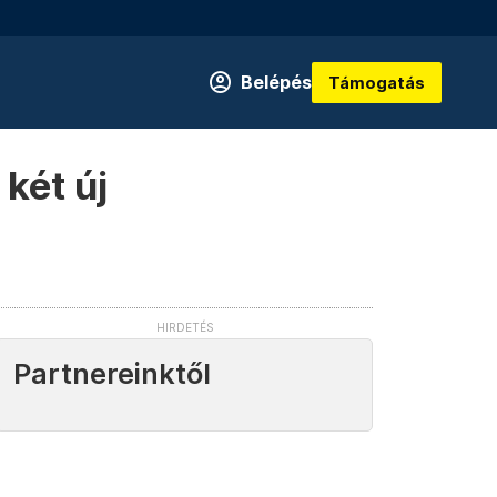
Belépés
Támogatás
két új
Partnereinktől