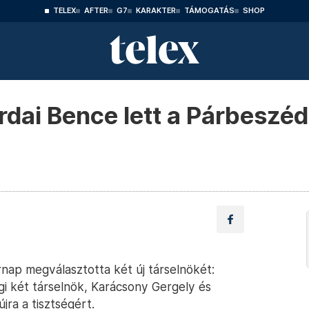
TELEX
AFTER
G7
KARAKTER
TÁMOGATÁS
SHOP
dai Bence lett a Párbeszéd 
nap megválasztotta két új társelnökét:
i két társelnök, Karácsony Gergely és
jra a tisztségért.