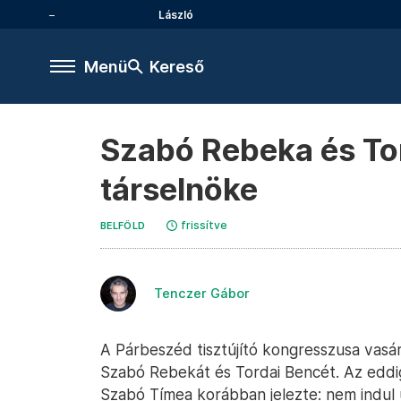
László
Menü
Kereső
Szabó Rebeka és Tor
társelnöke
frissítve
BELFÖLD
Tenczer Gábor
A Párbeszéd tisztújító kongresszusa vasár
Szabó Rebekát és Tordai Bencét. Az eddig
Szabó Tímea korábban jelezte: nem indul ú