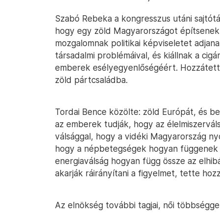
Szabó Rebeka a kongresszus utáni sajtót
hogy egy zöld Magyarországot építsenek,
mozgalomnak politikai képviseletet adjana
társadalmi problémáival, és kiállnak a c
emberek esélyegyenlőségéért. Hozzátette:
zöld pártcsaládba.
Tordai Bence közölte: zöld Európát, és b
az emberek tudják, hogy az élelmiszerváls
válsággal, hogy a vidéki Magyarország ny
hogy a népbetegségek hogyan függenek ö
energiaválság hogyan függ össze az elhibá
akarják ráirányítani a figyelmet, tette hozz
Az elnökség további tagjai, női többséggel