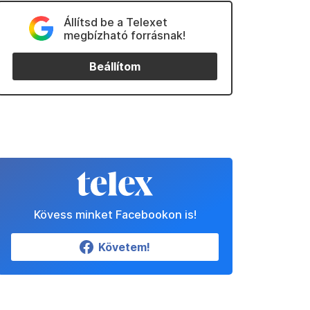
Állítsd be a Telexet
megbízható forrásnak!
Beállítom
Kövess minket Facebookon is!
Követem!