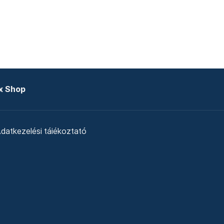
x Shop
datkezelési tájékoztató
zat
Telex Sales