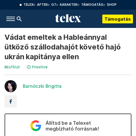
TELEX
AFTER
G7
KARAKTER
TÁMOGATÁS
SHOP
Támogatás
Vádat emeltek a Hableánnyal
ütköző szállodahajót követő hajó
ukrán kapitánya ellen
frissítve
BELFÖLD
Barnóczki Brigitta
Állítsd be a Telexet
megbízható forrásnak!