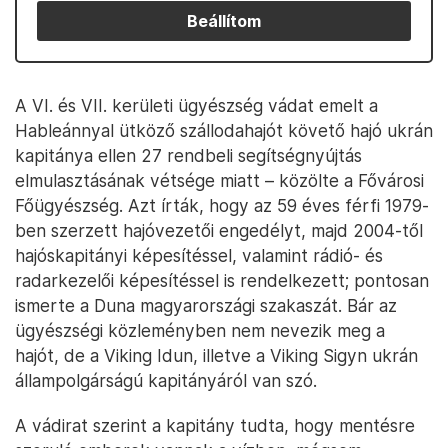
Beállítom
A VI. és VII. kerületi ügyészség vádat emelt a
Hableánnyal ütköző szállodahajót követő hajó ukrán
kapitánya ellen 27 rendbeli segítségnyújtás
elmulasztásának vétsége miatt – közölte a Fővárosi
Főügyészség. Azt írták, hogy az 59 éves férfi 1979-
ben szerzett hajóvezetői engedélyt, majd 2004-től
hajóskapitányi képesítéssel, valamint rádió- és
radarkezelői képesítéssel is rendelkezett; pontosan
ismerte a Duna magyarországi szakaszát. Bár az
ügyészségi közleményben nem nevezik meg a
hajót, de a Viking Idun, illetve a Viking Sigyn ukrán
állampolgárságú kapitányáról van szó.
A vádirat szerint a kapitány tudta, hogy mentésre