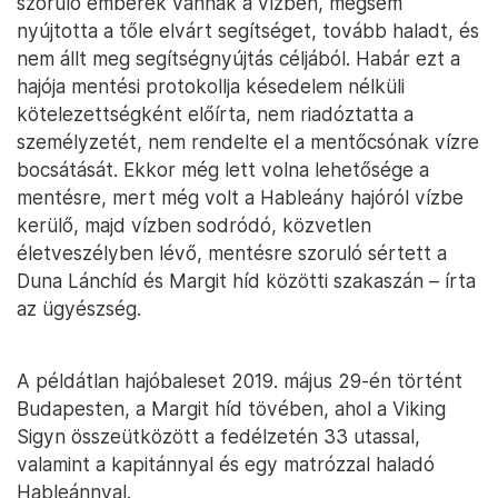
szoruló emberek vannak a vízben, mégsem
nyújtotta a tőle elvárt segítséget, tovább haladt, és
nem állt meg segítségnyújtás céljából. Habár ezt a
hajója mentési protokollja késedelem nélküli
kötelezettségként előírta, nem riadóztatta a
személyzetét, nem rendelte el a mentőcsónak vízre
bocsátását. Ekkor még lett volna lehetősége a
mentésre, mert még volt a Hableány hajóról vízbe
kerülő, majd vízben sodródó, közvetlen
életveszélyben lévő, mentésre szoruló sértett a
Duna Lánchíd és Margit híd közötti szakaszán – írta
az ügyészség.
A példátlan hajóbaleset 2019. május 29-én történt
Budapesten, a Margit híd tövében, ahol a Viking
Sigyn összeütközött a fedélzetén 33 utassal,
valamint a kapitánnyal és egy matrózzal haladó
Hableánnyal.