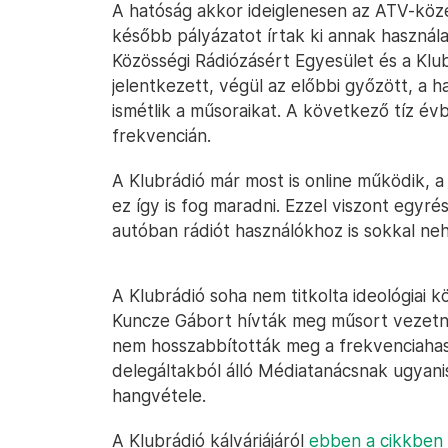
A hatóság akkor ideiglenesen az ATV-közel
később pályázatot írtak ki annak használa
Közösségi Rádiózásért Egyesület és a Klu
jelentkezett, végül az előbbi győzött, a 
ismétlik a műsoraikat. A következő tíz év
frekvencián.
A Klubrádió már most is online működik,
ez így is fog maradni. Ezzel viszont egyré
autóban rádiót használókhoz is sokkal ne
A Klubrádió soha nem titkolta ideológiai
Kuncze Gábort hívták meg műsort vezetni.
nem hosszabbították meg a frekvenciahasz
delegáltakból álló Médiatanácsnak ugyanis
hangvétele.
A Klubrádió kálváriájáról
ebben a cikkben