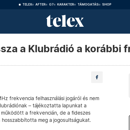
TELEX
AFTER
G7
KARAKTER
TÁMOGATÁS
SHOP
ssza a Klubrádió a korábbi f
z frekvencia felhasználási jogáról és nem
lubrádiónak – tájékoztatta lapunkat a
 működött a frekvencián, de a fideszes
 hosszabbította meg a jogosultságukat.