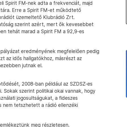
i Spirit FM-nek adta a frekvenciát, majd
tára. Erre a Spirit FM-et működtető
brádiót üzemeltető Klubrádió Zrt.
hatóság szerint azért, mert ők kevesebbet
ben tehát marad a Spirit FM a 92,9-es
 a pályázat eredményének megfelelően pedig
szt az idős hallgatókhoz, másrészt az
hezebben jutnak el.
 kötődését, 2008-ban például az SZDSZ-es
 Sokak szerint politikai okai vannak, hogy
nálati jogosultságukat, a fideszes
 nem tetszhetett a rádió ellenzéki
emlékeztünk meg részletesen.