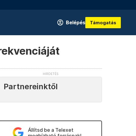
Belépés
Támogatás
rekvenciáját
Partnereinktől
Állítsd be a Telexet
megbízható forrásnak!