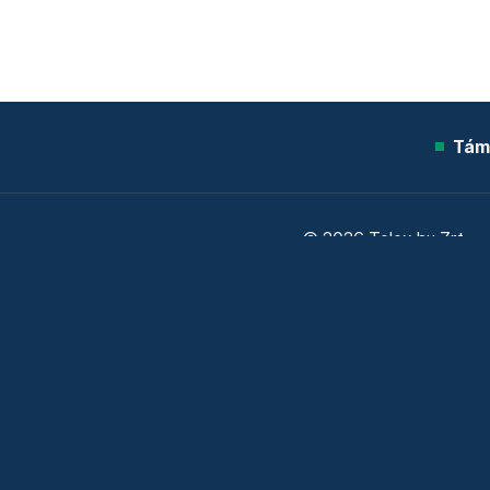
Tám
© 2026 Telex.hu Zrt.
Sütitájékoztató