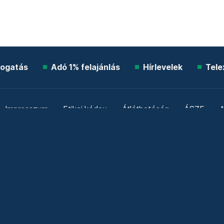
ogatás
Adó 1% felajánlás
Hírlevelek
Tele
Impresszum
Etikai kódex
Átláthatóság
ÁSZF
A
Süti beállítások
Szabályzatok
Kommentelési szabály