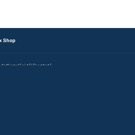
x Shop
datkezelési tájékoztató
zat
Telex Sales