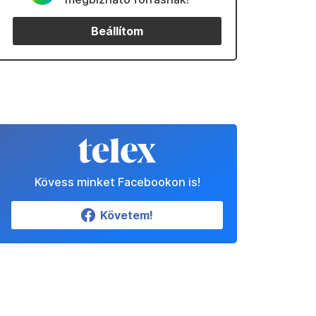
Beállítom
Kövess minket Facebookon is!
Követem!