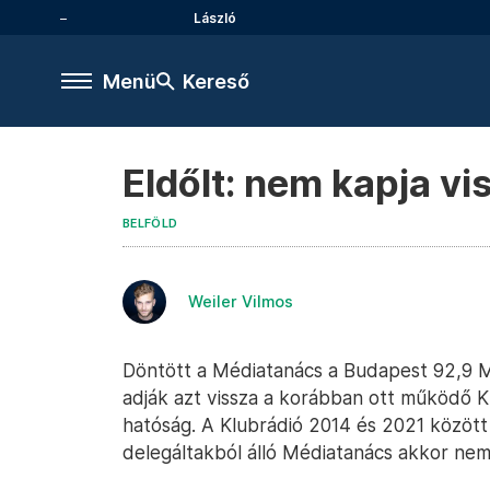
László
Menü
Kereső
Eldőlt: nem kapja vi
BELFÖLD
Weiler Vilmos
Döntött a Médiatanács a Budapest 92,9 MH
adják azt vissza a korábban ott működő K
hatóság. A Klubrádió 2014 és 2021 között
delegáltakból álló Médiatanács akkor nem