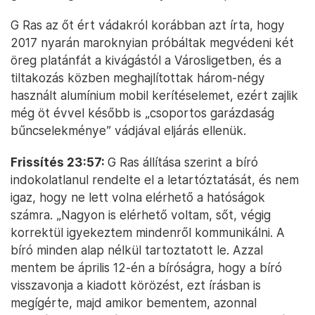
G Ras az őt ért vádakról korábban azt írta, hogy
2017 nyarán maroknyian próbáltak megvédeni két
öreg platánfát a kivágástól a Városligetben, és a
tiltakozás közben meghajlítottak három-négy
használt alumínium mobil kerítéselemet, ezért zajlik
még öt évvel később is „csoportos garázdaság
bűncselekménye” vádjával eljárás ellenük.
Frissítés 23:57:
G Ras állítása szerint a bíró
indokolatlanul rendelte el a letartóztatását, és nem
igaz, hogy ne lett volna elérhető a hatóságok
számra. „Nagyon is elérhető voltam, sőt, végig
korrektül igyekeztem mindenről kommunikálni. A
bíró minden alap nélkül tartoztatott le. Azzal
mentem be április 12-én a bíróságra, hogy a bíró
visszavonja a kiadott körözést, ezt írásban is
megígérte, majd amikor bementem, azonnal