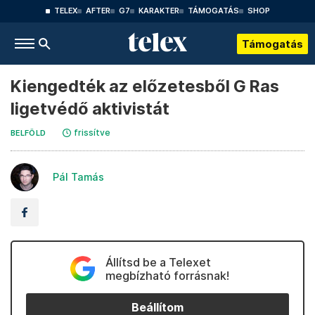
TELEX
AFTER
G7
KARAKTER
TÁMOGATÁS
SHOP
Támogatás
Kiengedték az előzetesből G Ras
ligetvédő aktivistát
frissítve
BELFÖLD
Pál Tamás
Állítsd be a Telexet
megbízható forrásnak!
Beállítom