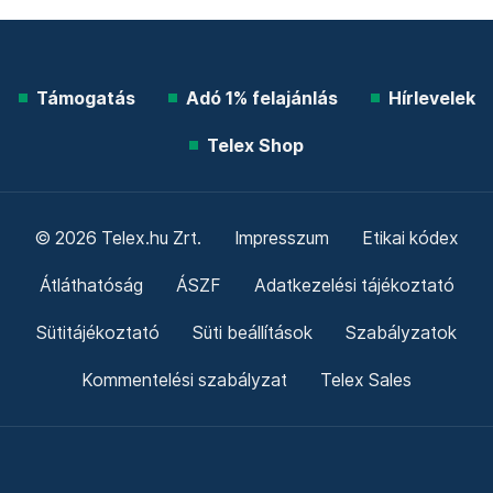
Támogatás
Adó 1% felajánlás
Hírlevelek
Telex Shop
© 2026 Telex.hu Zrt.
Impresszum
Etikai kódex
Átláthatóság
ÁSZF
Adatkezelési tájékoztató
Sütitájékoztató
Süti beállítások
Szabályzatok
Kommentelési szabályzat
Telex Sales