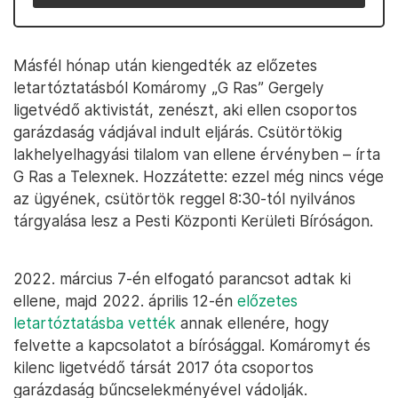
Másfél hónap után kiengedték az előzetes
letartóztatásból Komáromy „G Ras” Gergely
ligetvédő aktivistát, zenészt, aki ellen csoportos
garázdaság vádjával indult eljárás. Csütörtökig
lakhelyelhagyási tilalom van ellene érvényben – írta
G Ras a Telexnek. Hozzátette: ezzel még nincs vége
az ügyének, csütörtök reggel 8:30-tól nyilvános
tárgyalása lesz a Pesti Központi Kerületi Bíróságon.
2022. március 7-én elfogató parancsot adtak ki
ellene, majd 2022. április 12-én
előzetes
letartóztatásba vették
annak ellenére, hogy
felvette a kapcsolatot a bírósággal. Komáromyt és
kilenc ligetvédő társát 2017 óta csoportos
garázdaság bűncselekményével vádolják.