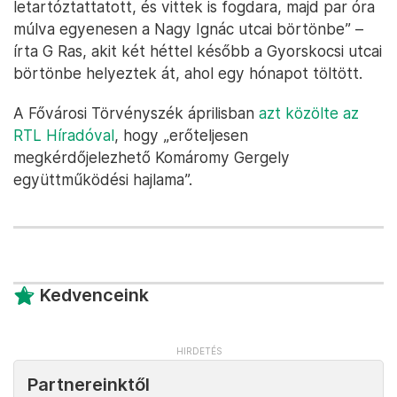
letartóztattatott, és vittek is fogdara, majd par óra
múlva egyenesen a Nagy Ignác utcai börtönbe” –
írta G Ras, akit két héttel később a Gyorskocsi utcai
börtönbe helyeztek át, ahol egy hónapot töltött.
A Fővárosi Törvényszék áprilisban
azt közölte az
RTL Híradóval
, hogy „erőteljesen
megkérdőjelezhető Komáromy Gergely
együttműködési hajlama”.
Kedvenceink
Partnereinktől