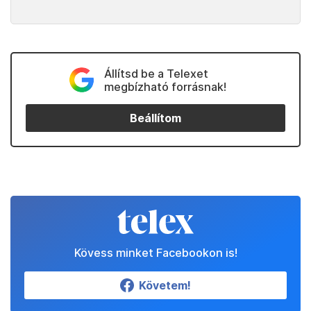
Állítsd be a Telexet
megbízható forrásnak!
Beállítom
Kövess minket Facebookon is!
Követem!