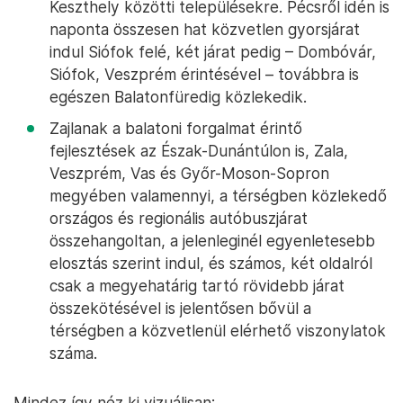
Keszthely közötti településekre. Pécsről idén is
naponta összesen hat közvetlen gyorsjárat
indul Siófok felé, két járat pedig – Dombóvár,
Siófok, Veszprém érintésével – továbbra is
egészen Balatonfüredig közlekedik.
Zajlanak a balatoni forgalmat érintő
fejlesztések az Észak-Dunántúlon is, Zala,
Veszprém, Vas és Győr-Moson-Sopron
megyében valamennyi, a térségben közlekedő
országos és regionális autóbuszjárat
összehangoltan, a jelenleginél egyenletesebb
elosztás szerint indul, és számos, két oldalról
csak a megyehatárig tartó rövidebb járat
összekötésével is jelentősen bővül a
térségben a közvetlenül elérhető viszonylatok
száma.
Mindez így néz ki vizuálisan: