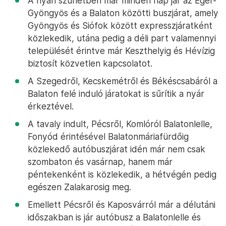
A nyári szünetben már minden nap jár az Eger-
Gyöngyös és a Balaton közötti buszjárat, amely
Gyöngyös és Siófok között expresszjáratként
közlekedik, utána pedig a déli part valamennyi
települését érintve már Keszthelyig és Hévízig
biztosít közvetlen kapcsolatot.
A Szegedről, Kecskemétről és Békéscsabáról a
Balaton felé induló járatokat is sűrítik a nyár
érkeztével.
A tavaly indult, Pécsről, Komlóról Balatonlelle,
Fonyód érintésével Balatonmáriafürdőig
közlekedő autóbuszjárat idén már nem csak
szombaton és vasárnap, hanem már
péntekenként is közlekedik, a hétvégén pedig
egészen Zalakarosig meg.
Emellett Pécsről és Kaposvárról már a délutáni
időszakban is jár autóbusz a Balatonlelle és