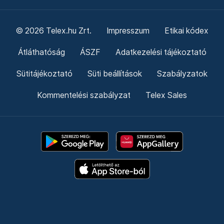
© 2026 Telex.hu Zrt.
Impresszum
Etikai kódex
Átláthatóság
ÁSZF
Adatkezelési tájékoztató
Sütitájékoztató
Süti beállítások
Szabályzatok
Kommentelési szabályzat
Telex Sales