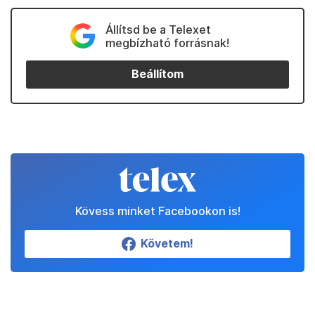
Állítsd be a Telexet
megbízható forrásnak!
Beállítom
Kövess minket Facebookon is!
Követem!