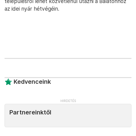
településről lehet közvetlenül utazni a Balatonhoz
az idei nyár hétvégéin.
Kedvenceink
Partnereinktől