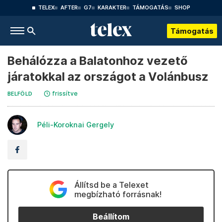
TELEX
AFTER
G7
KARAKTER
TÁMOGATÁS
SHOP
Támogatás
Behálózza a Balatonhoz vezető
járatokkal az országot a Volánbusz
frissítve
BELFÖLD
Péli-Koroknai Gergely
Állítsd be a Telexet
megbízható forrásnak!
Beállítom