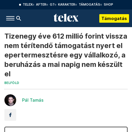
TELEX
AFTER
G7
KARAKTER
TÁMOGATÁS
SHOP
Támogatás
Tizenegy éve 612 millió forint vissza
nem térítendő támogatást nyert el
epertermesztésre egy vállalkozó, a
beruházás a mai napig nem készült
el
BELFÖLD
Pál Tamás