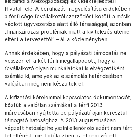
elszámol a Mezőgazdasági és Vidékfejlesztési
Hivatal felé. A beruházás megvalósítása érdekében
a férfi cége fővállalkozói szerződést kötött a másik
vádlott ügyvezetése alatt álló társasággal, azonban
„finanszírozási problémák miatt a kivitelezés üteme
eltért a tervezettől” – áll a közleményben.
Annak érdekében, hogy a pályázati támogatás ne
vesszen el, a két férfi megállapodott, hogy a
fővállalkozó olyan munkálatokat is elvégzettként
számláz ki, amelyek az elszámolás határidejében
valójában még nem készültek el.
A kifizetési kérelemmel kapcsolatos dokumentációt,
köztük a valótlan számlákat a férfi 2013
márciusában nyújtotta be pályázatíróján keresztül
támogató hatósághoz. A 2013 augusztusában
végzett hatósági helyszíni ellenőrzés azért nem tárt
fel eltérést, mert időközben az el nem végett