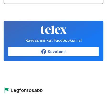
Kövess minket Facebookon is!
Követem!
Legfontosabb