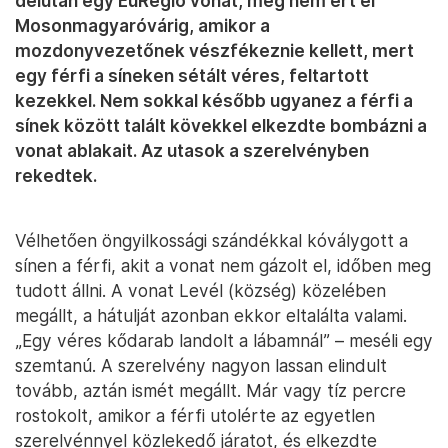
délután egy EuRegio vonat, még nem ért el
Mosonmagyaróvárig, amikor a
mozdonyvezetőnek vészfékeznie kellett, mert
egy férfi a síneken sétált véres, feltartott
kezekkel. Nem sokkal később ugyanez a férfi a
sínek között talált kövekkel elkezdte bombázni a
vonat ablakait. Az utasok a szerelvényben
rekedtek.
Vélhetően öngyilkossági szándékkal kóválygott a
sínen a férfi, akit a vonat nem gázolt el, időben meg
tudott állni. A vonat Levél (község) közelében
megállt, a hátulját azonban ekkor eltalálta valami.
„Egy véres kődarab landolt a lábamnál” – meséli egy
szemtanú. A szerelvény nagyon lassan elindult
tovább, aztán ismét megállt. Már vagy tíz percre
rostokolt, amikor a férfi utolérte az egyetlen
szerelvénnyel közlekedő járatot, és elkezdte