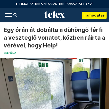
TELEX
AFTER
G7
KARAKTER
TÁMOGATÁS
SHOP
Támogatás
Egy órán át dobálta a dühöngő férfi
a veszteglő vonatot, közben ráírta a
vérével, hogy Help!
BELFÖLD