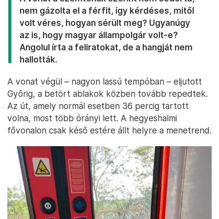
nem gázolta el a férfit, így kérdéses, mitől
volt véres, hogyan sérült meg? Ugyanúgy
az is, hogy magyar állampolgár volt-e?
Angolul írta a feliratokat, de a hangját nem
hallották.
A vonat végül – nagyon lassú tempóban – eljutott
Győrig, a betört ablakok közben tovább repedtek.
Az út, amely normál esetben 36 percig tartott
volna, most több órányi lett. A hegyeshalmi
fővonalon csak késő estére állt helyre a menetrend.