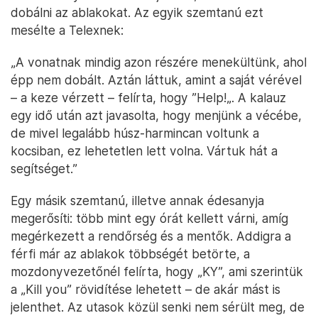
dobálni az ablakokat. Az egyik szemtanú ezt
mesélte a Telexnek:
„A vonatnak mindig azon részére menekültünk, ahol
épp nem dobált. Aztán láttuk, amint a saját vérével
– a keze vérzett – felírta, hogy ”Help!„. A kalauz
egy idő után azt javasolta, hogy menjünk a vécébe,
de mivel legalább húsz-harmincan voltunk a
kocsiban, ez lehetetlen lett volna. Vártuk hát a
segítséget.”
Egy másik szemtanú, illetve annak édesanyja
megerősíti: több mint egy órát kellett várni, amíg
megérkezett a rendőrség és a mentők. Addigra a
férfi már az ablakok többségét betörte, a
mozdonyvezetőnél felírta, hogy „KY”, ami szerintük
a „Kill you” rövidítése lehetett – de akár mást is
jelenthet. Az utasok közül senki nem sérült meg, de