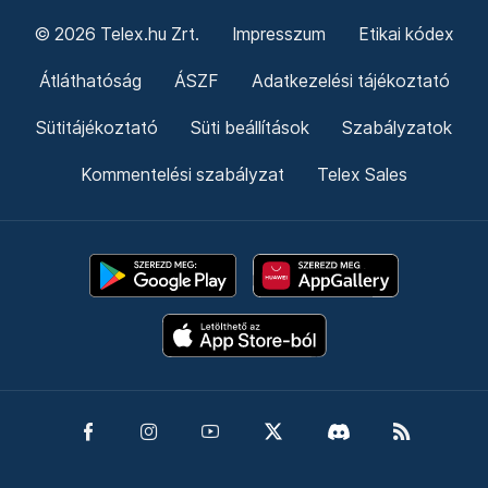
© 2026 Telex.hu Zrt.
Impresszum
Etikai kódex
Átláthatóság
ÁSZF
Adatkezelési tájékoztató
Sütitájékoztató
Süti beállítások
Szabályzatok
Kommentelési szabályzat
Telex Sales