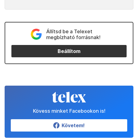
Állítsd be a Telexet
megbízható forrásnak!
Beállítom
Kövess minket Facebookon is!
Követem!