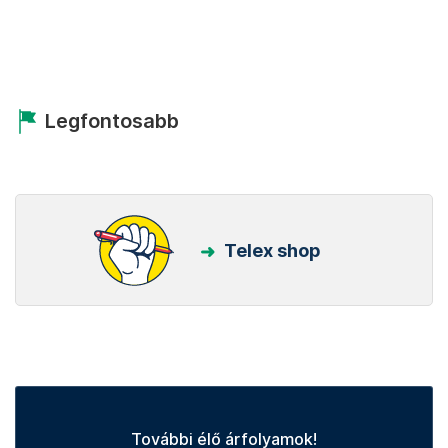
Legfontosabb
Telex shop
További élő árfolyamok!