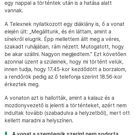
egy nappal a történtek után is a hatása alatt
vannak.
A Telexnek nyilatkozott egy diáklány is, ő a vonat
elején ült: „Megálltunk, és én láttam, amint a
sínekről elugrik. Épp mellettem állt meg a véres,
szakadt ruhájában, rám nézett. Mutogatott, hogy
be akar szállni. Nagyon megijedtem.” Ezt követően
azonnal üzent a szüleinek, hogy mi történt velük,
innen tudja, hogy 17.45-kor kezdődött a borzalom,
a rendőrök pedig az ő telefonja szerint 18.56-kor
érkeztek meg.
A vonaton azt is hallották, amint a kalauz és a
mozdonyvezető is jelenti a történteket, azért nem
indultak tovább (szabadulva a helyzetből), mert ott
kellett maradni a helyszínen.
A vonat a szemtenúk szerint nem sodorta,