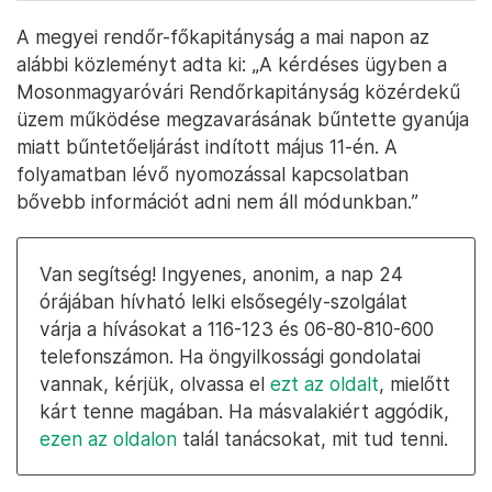
A megyei rendőr-főkapitányság a mai napon az
alábbi közleményt adta ki: „A kérdéses ügyben a
Mosonmagyaróvári Rendőrkapitányság közérdekű
üzem működése megzavarásának bűntette gyanúja
miatt bűntetőeljárást indított május 11-én. A
folyamatban lévő nyomozással kapcsolatban
bővebb információt adni nem áll módunkban.”
Van segítség! Ingyenes, anonim, a nap 24
órájában hívható lelki elsősegély-szolgálat
várja a hívásokat a 116-123 és 06-80-810-600
telefonszámon. Ha öngyilkossági gondolatai
vannak, kérjük, olvassa el
ezt az oldalt
, mielőtt
kárt tenne magában. Ha másvalakiért aggódik,
ezen az oldalon
talál tanácsokat, mit tud tenni.