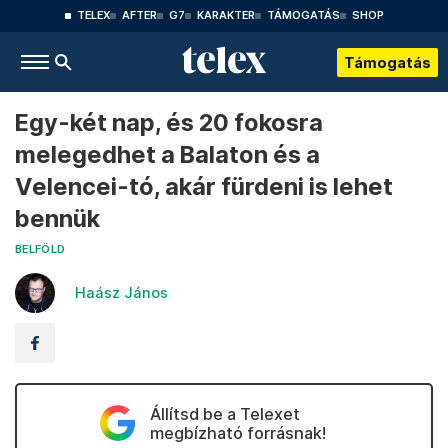
TELEX
AFTER
G7
KARAKTER
TÁMOGATÁS
SHOP
Támogatás
Egy-két nap, és 20 fokosra
melegedhet a Balaton és a
Velencei-tó, akár fürdeni is lehet
bennük
BELFÖLD
Haász János
Állítsd be a Telexet
megbízható forrásnak!