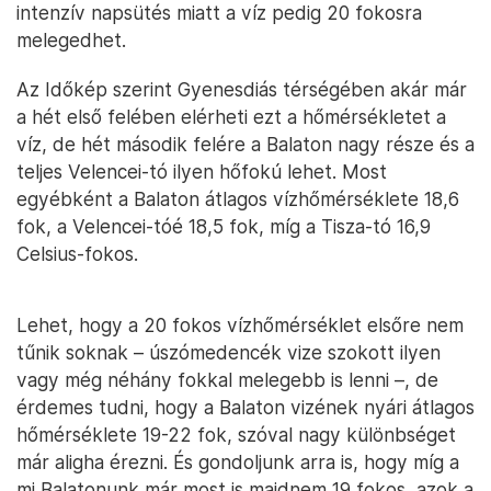
intenzív napsütés miatt a víz pedig 20 fokosra
melegedhet.
Az Időkép szerint Gyenesdiás térségében akár már
a hét első felében elérheti ezt a hőmérsékletet a
víz, de hét második felére a Balaton nagy része és a
teljes Velencei-tó ilyen hőfokú lehet. Most
egyébként a Balaton átlagos vízhőmérséklete 18,6
fok, a Velencei-tóé 18,5 fok, míg a Tisza-tó 16,9
Celsius-fokos.
Lehet, hogy a 20 fokos vízhőmérséklet elsőre nem
tűnik soknak – úszómedencék vize szokott ilyen
vagy még néhány fokkal melegebb is lenni –, de
érdemes tudni, hogy a Balaton vizének nyári átlagos
hőmérséklete 19-22 fok, szóval nagy különbséget
már aligha érezni. És gondoljunk arra is, hogy míg a
mi Balatonunk már most is majdnem 19 fokos, azok a