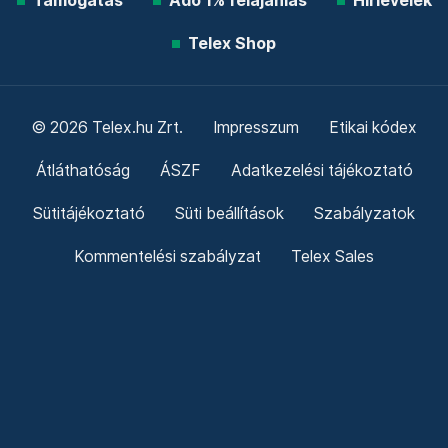
Támogatás
Adó 1% felajánlás
Hírlevelek
Telex Shop
© 2026 Telex.hu Zrt.
Impresszum
Etikai kódex
Átláthatóság
ÁSZF
Adatkezelési tájékoztató
Sütitájékoztató
Süti beállítások
Szabályzatok
Kommentelési szabályzat
Telex Sales