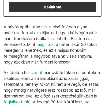
Beállítom
A hűvös április után május első felében olyan
nyáriasra fordul az időjárás, hogy a hétvégén akár
már strandolásra is alkalmas lehet a Balaton és a
Velencei-tó. Mint
megírtuk
, a héten akár 30 fokos
melegek is lehetnek, és ez a májusi hőhullám
felmelegítheti a nagyobb tavaink vizeit annyira,
hogy azokban már fürdeni lehessen.
Az Időkép.hu
szerint
már csütörtökön és pénteken
alkalmas lehet a strandolásra az időjárás (igaz,
szombatra néhány fokot hűlhet a levegő, de azzal,
hogy mindig hétvégére lesz rosszabb az idő, már
tizenhárom éve, az előző szerkesztőségünkben is
foglalkoztunk
). A levegő 30 fok körül lesz, az