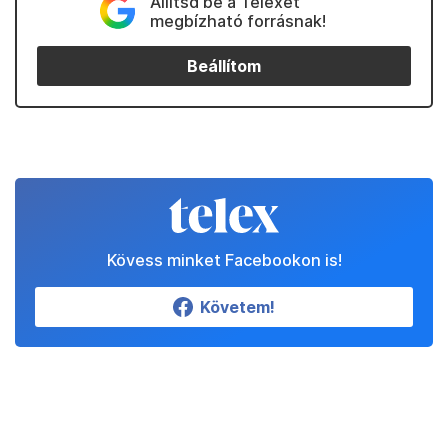
Állítsd be a Telexet
megbízható forrásnak!
Beállítom
Kövess minket Facebookon is!
Követem!