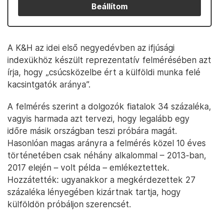
Beállítom
A K&H az idei első negyedévben az ifjúsági
indexükhöz készült reprezentatív felmérésében azt
írja, hogy „csúcsközelbe ért a külföldi munka felé
kacsintgatók aránya”.
A felmérés szerint a dolgozók fiatalok 34 százaléka,
vagyis harmada azt tervezi, hogy legalább egy
időre másik országban teszi próbára magát.
Hasonlóan magas arányra a felmérés közel 10 éves
történetében csak néhány alkalommal – 2013-ban,
2017 elején – volt példa – emlékeztettek.
Hozzátették: ugyanakkor a megkérdezettek 27
százaléka lényegében kizártnak tartja, hogy
külföldön próbáljon szerencsét.