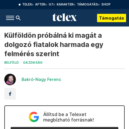
TELEX
AFTER
G7
KARAKTER
TÁMOGATÁS
SHOP
Támogatás
Külföldön próbálná ki magát a
dolgozó fiatalok harmada egy
felmérés szerint
BELFÖLD
GAZDASÁG
Bakró-Nagy Ferenc
Állítsd be a Telexet
megbízható forrásnak!