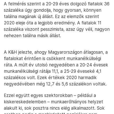
A felmérés szerint a 20-29 éves dolgozó fiatalok 36
százaléka úgy gondolja, hogy gyorsan, könnyen
találna magának új állást. Ez az elemzők szerint
2020 eleje óta a legjobb eredmény. A fiatalok 11
százaléka viszont pesszimista, azaz úgy véli, nagyon
nehezen találna másik állást.
A K&H jelezte, ahogy Magyarországon átlagosan, a
fiatalokat érintően is csökkent munkanélküliségi
ráta. A múlt év utolsó negyedében a 20-24 évesek
munkanélküliségi rátája 11,1, a 25-29 éveseké 4,1
százalékos volt. Ezek értékek 2020 harmadik
negyedévében még 12,7 és 5,6 százalékon voltak.
Ezzel együtt egyes szektorokban – például a
kiskereskedelemben – munkaerőhiányos helyzet
alakult ki, sok posztra nincs elég alkalmazott. Sok