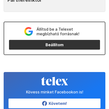
Partnereinktől
Állítsd be a Telexet
megbízható forrásnak!
Beállítom
Kövess minket Facebookon is!
Követem!