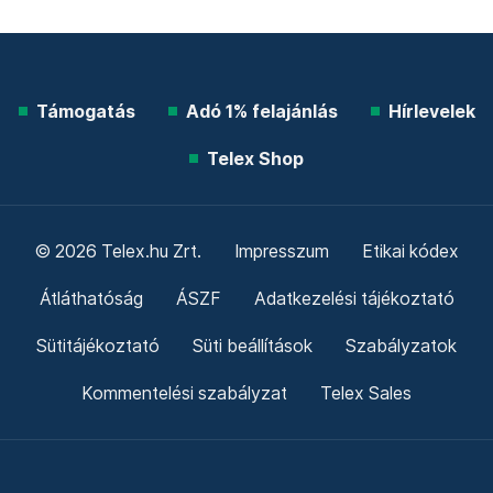
Támogatás
Adó 1% felajánlás
Hírlevelek
Telex Shop
© 2026 Telex.hu Zrt.
Impresszum
Etikai kódex
Átláthatóság
ÁSZF
Adatkezelési tájékoztató
Sütitájékoztató
Süti beállítások
Szabályzatok
Kommentelési szabályzat
Telex Sales