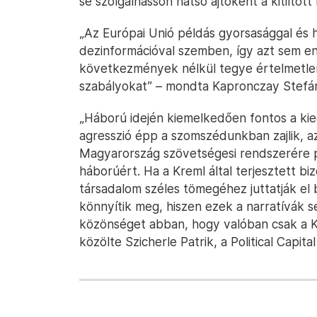
se szolgálhasson hátsó ajtóként a kitiltot
„Az Európai Unió példás gyorsasággal és 
dezinformációval szemben, így azt sem 
következmények nélkül tegye értelmetle
szabályokat” – mondta Kapronczay Stefán
„Háború idején kiemelkedően fontos a kie
agresszió épp a szomszédunkban zajlik, a
Magyarország szövetségesi rendszerére pr
háborúért. Ha a Kreml által terjesztett bi
társadalom széles tömegéhez juttatják el 
könnyítik meg, hiszen ezek a narratívák s
közönséget abban, hogy valóban csak a K
közölte Szicherle Patrik, a Political Capita