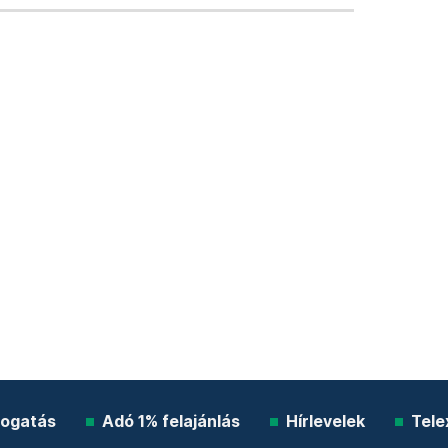
ogatás
Adó 1% felajánlás
Hírlevelek
Tele