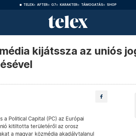
TELEX
AFTER
G7
KARAKTER
TÁMOGATÁS
SHOP
édia kijátssza az uniós jo
tésével
a Political Capital (PC) az Európai
ó kitiltotta területéről az orosz
akat a magyar közmédia akadálytalanul