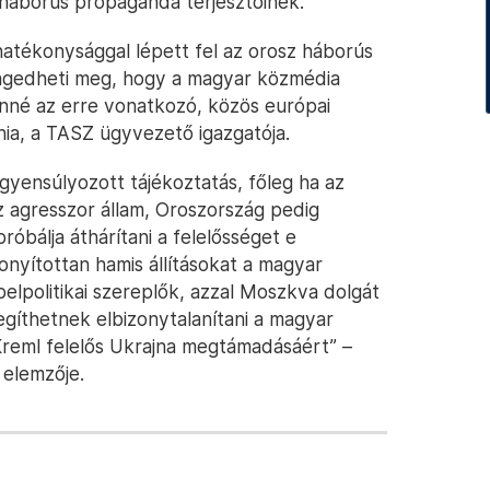
t háborús propaganda terjesztőinek.
hatékonysággal lépett fel az orosz háborús
engedheti meg, hogy a magyar közmédia
nné az erre vonatkozó, közös európai
ia, a TASZ ügyvezető igazgatója.
gyensúlyozott tájékoztatás, főleg ha az
z agresszor állam, Oroszország pedig
óbálja áthárítani a felelősséget e
zonyítottan hamis állításokat a magyar
belpolitikai szereplők, azzal Moszkva dolgát
egíthetnek elbizonytalanítani a magyar
reml felelős Ukrajna megtámadásáért” –
l elemzője.