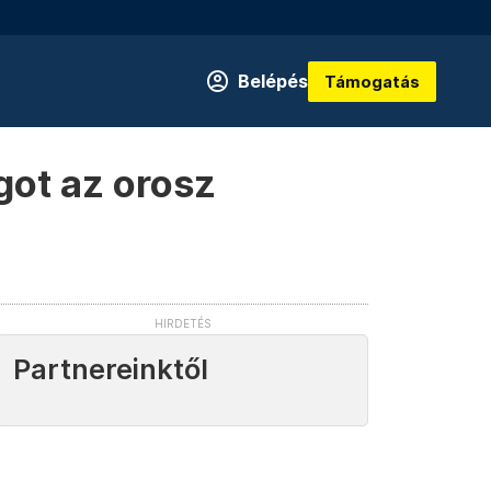
Belépés
Támogatás
got az orosz
Partnereinktől