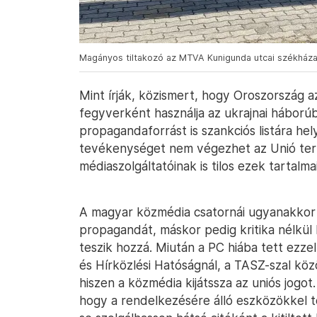
Magányos tiltakozó az MTVA Kunigunda utcai székháza 
Mint írják, közismert, hogy Oroszország az
fegyverként használja az ukrajnai háború
propagandaforrást is szankciós listára he
tevékenységet nem végezhet az Unió terü
médiaszolgáltatóinak is tilos ezek tartalm
A magyar közmédia csatornái ugyanakkor t
propagandát, máskor pedig kritika nélkül 
teszik hozzá. Miután a PC hiába tett ezze
és Hírközlési Hatóságnál, a TASZ-szal köz
hiszen a közmédia kijátssza az uniós jogot.
hogy a rendelkezésére álló eszközökkel 