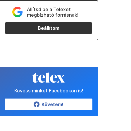
Állítsd be a Telexet
megbízható forrásnak!
Beállítom
Kövess minket Facebookon is!
Követem!