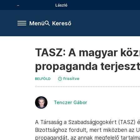
László
Menü
Kereső
TASZ: A magyar közm
propaganda terjesz
frissítve
BELFÖLD
Tenczer Gábor
A Társaság a Szabadságjogokért (TASZ) és 
Bizottsághoz fordult, mert miközben az Uni
propagandát, az annak megfelelő tartalm