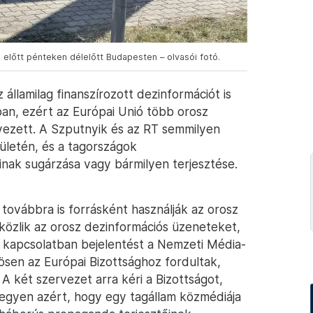
előtt pénteken délelőtt Budapesten – olvasói fotó.
 államilag finanszírozott dezinformációt is
ban, ezért az Európai Unió több orosz
lyezett. A Szputnyik és az RT semmilyen
letén, és a tagországok
ainak sugárzása vagy bármilyen terjesztése.
ovábbra is forrásként használják az orosz
közlik az orosz dezinformációs üzeneteket,
l kapcsolatban bejelentést a Nemzeti Média-
ösen az Európai Bizottsághoz fordultak,
 A két szervezet arra kéri a Bizottságot,
tegyen azért, hogy egy tagállam közmédiája