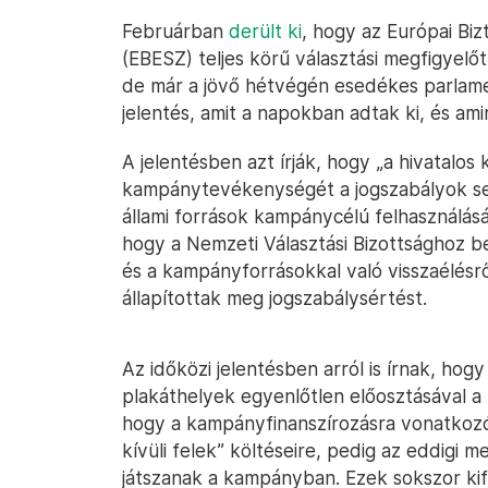
Februárban
derült ki
, hogy az Európai Bi
(EBESZ) teljes körű választási megfigyelőt
de már a jövő hétvégén esedékes parlament
jelentés, amit a napokban adtak ki, és ami
A jelentésben azt írják, hogy „a hivatalos
kampánytevékenységét a jogszabályok s
állami források kampánycélú felhasználá
hogy a Nemzeti Választási Bizottsághoz be
és a kampányforrásokkal való visszaélésr
állapítottak meg jogszabálysértést.
Az időközi jelentésben arról is írnak, hog
plakáthelyek egyenlőtlen előosztásával a
hogy a kampányfinanszírozásra vonatkozó
kívüli felek” költéseire, pedig az eddigi 
játszanak a kampányban. Ezek sokszor kif