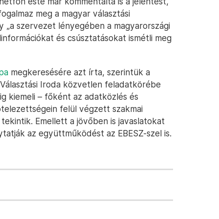
hétfőn este már kommentálta is a jelentést,
t fogalmaz meg a magyar választási
ogy „a szervezet lényegében a magyarországi
élinformációkat és csúsztatásokat ismétli meg
pa
megkeresésére azt írta, szerintük a
 Választási Iroda közvetlen feladatkörébe
 kiemeli – főként az adatközlés és
telezettségein felül végzett szakmai
ekintik. Emellett a jövőben is javaslatokat
ytatják az együttműködést az EBESZ-szel is.