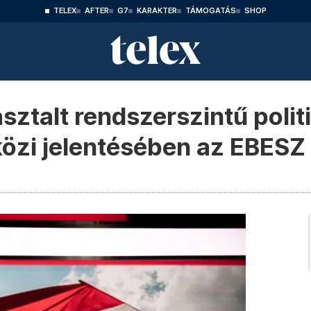
TELEX
AFTER
G7
KARAKTER
TÁMOGATÁS
SHOP
ztalt rendszerszintű politi
őközi jelentésében az EBESZ