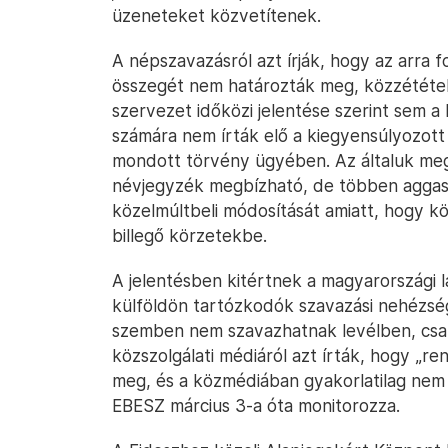
üzeneteket közvetítenek.
A népszavazásról azt írják, hogy az arra
összegét nem határozták meg, közzététel
szervezet időközi jelentése szerint sem a
számára nem írták elő a kiegyensúlyozot
mondott törvény ügyében. Az általuk meg
névjegyzék megbízható, de többen aggaszt
közelmúltbeli módosítását amiatt, hogy k
billegő körzetekbe.
A jelentésben kitértnek a magyarországi l
külföldön tartózkodók szavazási nehézsége
szemben nem szavazhatnak levélben, csa
közszolgálati médiáról azt írták, hogy „ren
meg, és a közmédiában gyakorlatilag nem j
EBESZ március 3-a óta monitorozza.