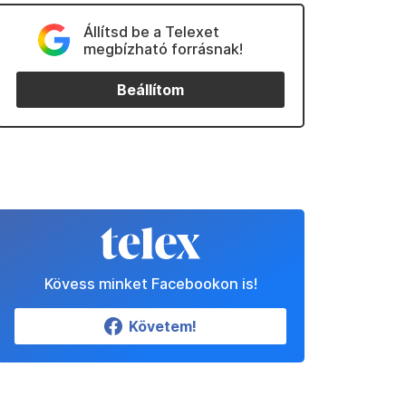
Állítsd be a Telexet
megbízható forrásnak!
Beállítom
Kövess minket Facebookon is!
Követem!