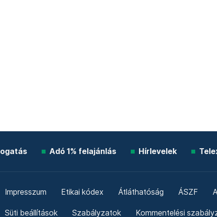
ogatás
Adó 1% felajánlás
Hírlevelek
Tele
Impresszum
Etikai kódex
Átláthatóság
ÁSZF
A
Süti beállítások
Szabályzatok
Kommentelési szabály