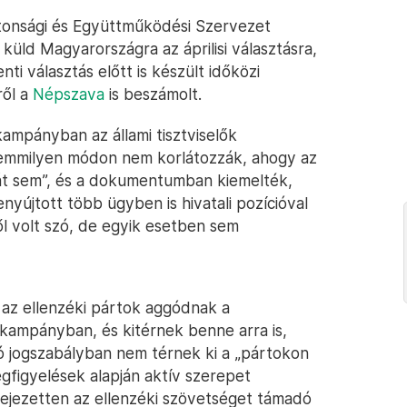
ztonsági és Együttműködési Szervezet
 küld Magyarországra az áprilisi választásra,
i választás előtt is készült időközi
ről a
Népszava
is beszámolt.
 kampányban az állami tisztviselők
emmilyen módon nem korlátozzák, ahogy az
sát sem”, és a dokumentumban kiemelték,
nyújtott több ügyben is hivatali pozícióval
ől volt szó, de egyik esetben sem
y az ellenzéki pártok aggódnak a
 kampányban, és kitérnek benne arra is,
 jogszabályban nem térnek ki a „pártokon
megfigyelések alapján aktív szerepet
ejezetten az ellenzéki szövetséget támadó