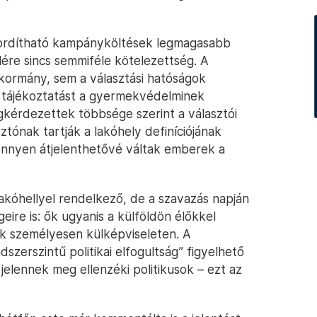
 fordítható kampányköltések legmagasabb
ére sincs semmiféle kötelezettség. A
 kormány, sem a választási hatóságok
t tájékoztatást a gyermekvédelminek
kérdezettek többsége szerint a választói
ónak tartják a lakóhely definíciójának
önnyen átjelenthetővé váltak emberek a
akóhellyel rendelkező, de a szavazás napján
ire is: ők ugyanis a külföldön élőkkel
k személyesen külképviseleten. A
dszerszintű politikai elfogultság” figyelhető
elennek meg ellenzéki politikusok – ezt az