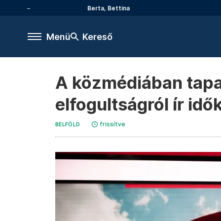
Berta, Bettina
Menü
Kereső
A közmédiában tapas
elfogultságról ír id
frissítve
BELFÖLD