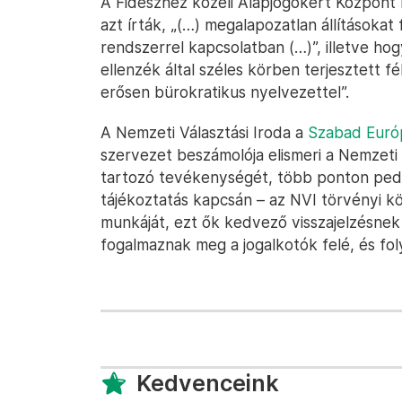
A Fideszhez közeli Alapjogokért Központ 
azt írták, „(…) megalapozatlan állításoka
rendszerrel kapcsolatban (…)”, illetve h
ellenzék által széles körben terjesztett f
erősen bürokratikus nyelvezettel”.
A Nemzeti Választási Iroda a
Szabad Euró
szervezet beszámolója elismeri a Nemzeti
tartozó tevékenységét, több ponton pedig
tájékoztatás kapcsán – az NVI törvényi kö
munkáját, ezt ők kedvező visszajelzésnek t
fogalmaznak meg a jogalkotók felé, és fol
Kedvenceink