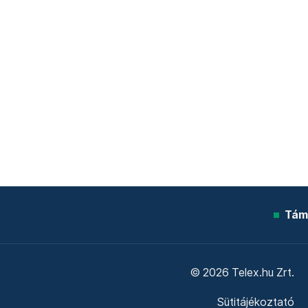
Tám
© 2026 Telex.hu Zrt.
Sütitájékoztató