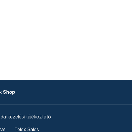
x Shop
datkezelési tájékoztató
zat
Telex Sales