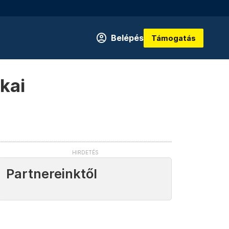
Belépés
Támogatás
kai
Partnereinktől