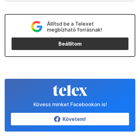
Állítsd be a Telexet
megbízható forrásnak!
Beállítom
Kövess minket Facebookon is!
Követem!