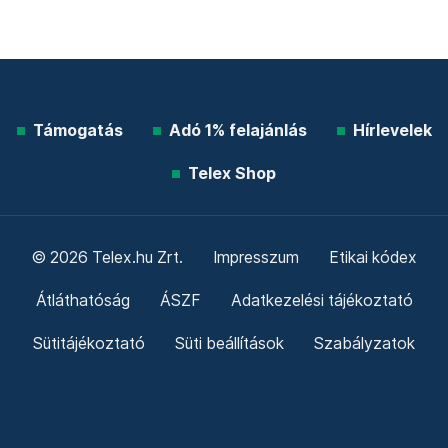
Támogatás
Adó 1% felajánlás
Hírlevelek
Telex Shop
© 2026 Telex.hu Zrt.
Impresszum
Etikai kódex
Átláthatóság
ÁSZF
Adatkezelési tájékoztató
Sütitájékoztató
Süti beállítások
Szabályzatok
Kommentelési szabályzat
Telex Sales