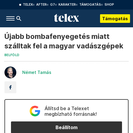
TELEX
AFTER
G7
KARAKTER
TÁMOGATÁS
SHOP
Támogatás
Újabb bombafenyegetés miatt
szálltak fel a magyar vadászgépek
BELFÖLD
Német Tamás
Állítsd be a Telexet
megbízható forrásnak!
Beállítom