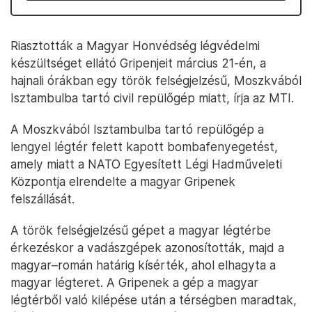
Riasztották a Magyar Honvédség légvédelmi
készültséget ellátó Gripenjeit március 21-én, a
hajnali órákban egy török felségjelzésű, Moszkvából
Isztambulba tartó civil repülőgép miatt, írja az MTI.
A Moszkvából Isztambulba tartó repülőgép a
lengyel légtér felett kapott bombafenyegetést,
amely miatt a NATO Egyesített Légi Hadműveleti
Központja elrendelte a magyar Gripenek
felszállását.
A török felségjelzésű gépet a magyar légtérbe
érkezéskor a vadászgépek azonosították, majd a
magyar–román határig kísérték, ahol elhagyta a
magyar légteret. A Gripenek a gép a magyar
légtérből való kilépése után a térségben maradtak,