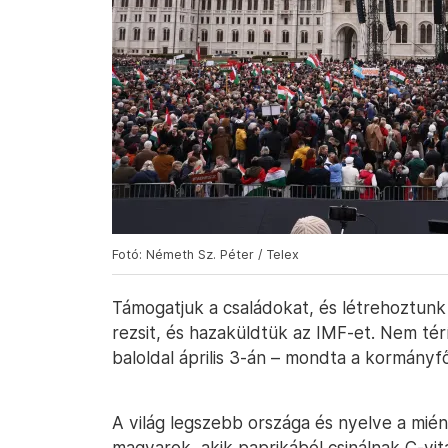
Fotó: Németh Sz. Péter / Telex
Támogatjuk a családokat, és létrehoztunk
rezsit, és hazaküldtük az IMF-et. Nem tér
baloldal április 3-án – mondta a kormányfő
A világ legszebb országa és nyelve a mién
magyarok, akik paprikából csinálnak C-vita