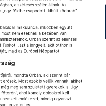
ságban, a szétesés szélén állnak. Az
 „egy földbe csapódott, kihűlt kődarab”
 baloldali miskulancia, miközben együtt
gy most nem ezeknek a kezében van
niszterelnök. Orbán szerint az ellenzék
uskot, „azt a lengyelt, akit otthon is
tját, majd az Európai Néppártot.
rszág
vőjéről, mondta Orbán, aki szerint bár
t erősek. Most azok is velük vannak, akiket
a még meg sem született gyerekek is. „Így
főterén”, ahol komoly dolgokról kell
ös nemzeti emlékezet, mindig ugyanazt
ság, egyetértés.