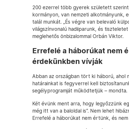
200 ezerrel több gyerek született szerint
kormányon, van nemzeti alkotmányunk, egy
talál munkát. „És végre van belevaló külp
világszínvonalú hadiiparunk, és tisztelet
meglehetős önbizalommal Orbán Viktor.
Errefelé a háborúkat nem é
érdekünkben vívják
Abban az országban tört ki háború, ahol 
határainkat is fegyverrel kell biztosítan
segélyprogramját működtetjük – mondta.
Két évünk ment arra, hogy legyőzzünk egy
még itt van a baloldal is”. Nem lehet hibá
Errefelé a háborúkat nem értünk, és nem