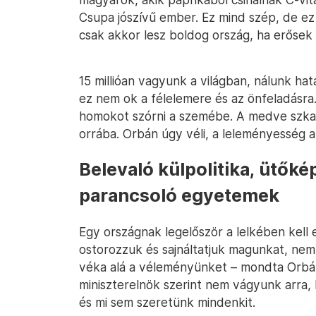
Csupa jószívű ember. Ez mind szép, de ez
csak akkor lesz boldog ország, ha erősek
15 millióan vagyunk a világban, nálunk h
ez nem ok a félelemere és az önfeladásra.
homokot szórni a szemébe. A medve szkan
orrába. Orbán úgy véli, a leleményesség a
Belevaló külpolitika, ütőké
parancsoló egyetemek
Egy országnak legelőször a lelkében kell e
ostorozzuk és sajnáltatjuk magunkat, nem
véka alá a véleményünket – mondta Orbá
miniszterelnök szerint nem vágyunk arra,
és mi sem szeretünk mindenkit.