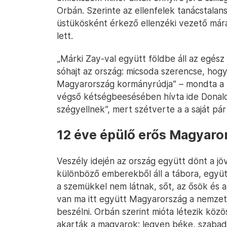
Orbán. Szerinte az ellenfelek tanácstalan
üstükösként érkező ellenzéki vezető mára
lett.
„Márki Zay-val együtt földbe áll az egész
sóhajt az ország: micsoda szerencse, ho
Magyarország kormányrúdja” – mondta a mi
végső kétségbeesésében hívta ide Donald T
szégyellnek”, mert szétverte a a saját pár
12 éve épülő erős Magyaro
Veszély idején az ország együtt dönt a jö
különböző emberekből áll a tábora, együt
a szemükkel nem látnak, sőt, az ősök és 
van ma itt együtt Magyarország a nemzet 
beszélni. Orbán szerint mióta létezik köz
akarták a magyarok: legyen béke, szabad