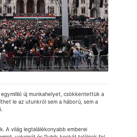
 egymillió új munkahelyet, csökkentettük a
íthet le az utunkról sem a háború, sem a
.
k. A világ legtalálékonyabb emberei
mint, vakcinát és Rubik-kockát találnak fel.