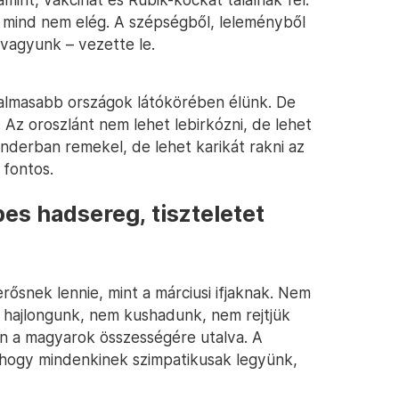
 mind nem elég. A szépségből, leleményből
 vagyunk – vezette le.
atalmasabb országok látókörében élünk. De
 Az oroszlánt nem lehet lebirkózni, de lehet
derban remekel, de lehet karikát rakni az
 fontos.
pes hadsereg, tiszteletet
rősnek lennie, mint a márciusi ifjaknak. Nem
 hajlongunk, nem kushadunk, nem rejtjük
n a magyarok összességére utalva. A
 hogy mindenkinek szimpatikusak legyünk,