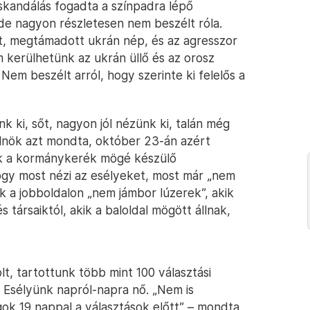
 skandálás fogadta a színpadra lépő
, de nagyon részletesen nem beszélt róla.
, megtámadott ukrán nép, és az agresszor
 kerülhetünk az ukrán üllő és az orosz
 Nem beszélt arról, hogy szerinte ki felelős a
nk ki, sőt, nagyon jól nézünk ki, talán még
relnök azt mondta, október 23-án azért
k a kormánykerék mögé készülő
ogy most nézi az esélyeket, most már „nem
k a jobboldalon „nem jámbor lúzerek”, akik
 társaiktól, akik a baloldal mögött állnak,
ölt, tartottunk több mint 100 választási
. Esélyünk napról-napra nő. „Nem is
agok 19 nappal a választások előtt” – mondta