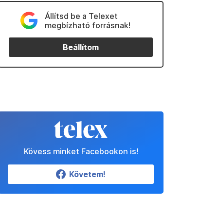
Állítsd be a Telexet
megbízható forrásnak!
Beállítom
Kövess minket Facebookon is!
Követem!