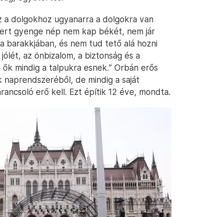
 a dolgokhoz ugyanarra a dolgokra van
 mert gyenge nép nem kap békét, nem jár
 a barakkjában, és nem tud tető alá hozni
ólét, az önbizalom, a biztonság és a
 ők mindig a talpukra esnek.” Orbán erős
k naprendszeréből, de mindig a saját
rancsoló erő kell. Ezt építik 12 éve, mondta.