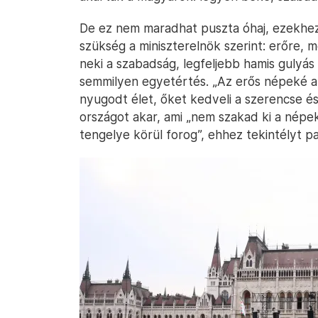
De ez nem maradhat puszta óhaj, ezekhez
szükség a miniszterelnök szerint: erőre,
neki a szabadság, legfeljebb hamis gulyás
semmilyen egyetértés. „Az erős népeké a j
nyugodt élet, őket kedveli a szerencse és
országot akar, ami „nem szakad ki a népe
tengelye körül forog”, ehhez tekintélyt pa