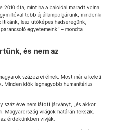
e 2010 óta, mint ha a baloldal maradt volna
millióval több új állampolgárunk, mindenki
olitikánk, lesz ütőképes hadseregünk,
et parancsoló egyetemeink” – mondta
rtünk, és nem az
magyarok százezrei élnek. Most már a keleti
unk. Minden idők legnagyobb humanitárius
 száz éve nem látott járványt, „és akkor
zni. Magyarország világok határán fekszik.
 az érdekünkben vívják.