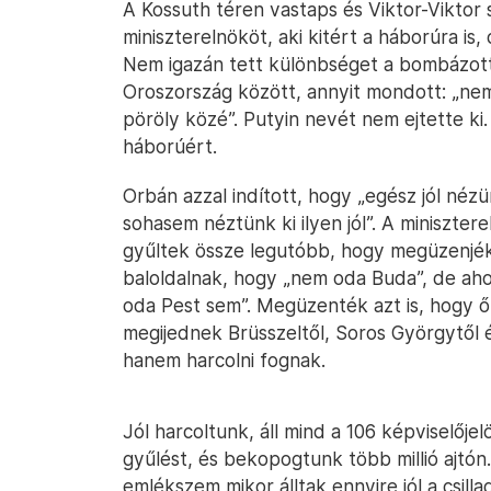
A Kossuth téren vastaps és Viktor-Viktor
miniszterelnököt, aki kitért a háborúra is
Nem igazán tett különbséget a bombázott
Oroszország között, annyit mondott: „nem
pöröly közé”. Putyin nevét nem ejtette ki.
háborúért.
Orbán azzal indított, hogy „egész jól nézü
sohasem néztünk ki ilyen jól”. A miniszte
gyűltek össze legutóbb, hogy megüzenjé
baloldalnak, hogy „nem oda Buda”, de ah
oda Pest sem”. Megüzenték azt is, hogy ő
megijednek Brüsszeltől, Soros Györgytől és
hanem harcolni fognak.
Jól harcoltunk, áll mind a 106 képviselőjel
gyűlést, és bekopogtunk több millió ajtón
emlékszem mikor álltak ennyire jól a csill