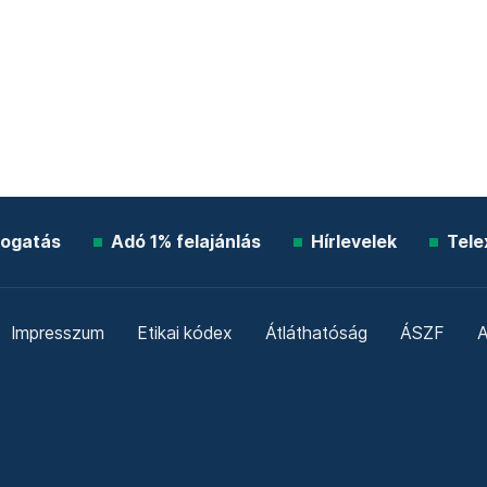
ogatás
Adó 1% felajánlás
Hírlevelek
Tele
Impresszum
Etikai kódex
Átláthatóság
ÁSZF
A
Süti beállítások
Szabályzatok
Kommentelési szabály