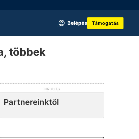
Belépés
Támogatás
a, többek
Partnereinktől