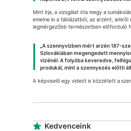
Mint írja, a vizsgálat óta megy a sumákol
emelne ki a táblázatból, az arzént, amirő
legmérgezőbb természetben előforduló f
„A szennyvízben mért arzén 187-sze
Szlovákiában megengedett mennyiség
vizénél. A folyóba keveredve, felhí
produkál, mint a szennyezés előtti áll
A képviselő egy videót is közzétett a sze
Kedvenceink