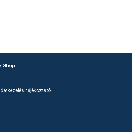
x Shop
datkezelési tájékoztató
zat
Telex Sales