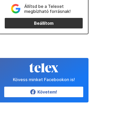
Állítsd be a Telexet
megbízható forrásnak!
Beállítom
Kövess minket Facebookon is!
Követem!