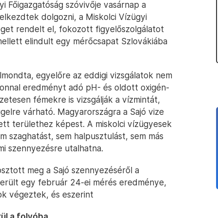
gyi Főigazgatóság szóvivője vasárnap a
elkezdtek dolgozni, a Miskolci Vízügyi
et rendelt el, fokozott figyelőszolgálatot
ellett elindult egy mérőcsapat Szlovákiába
elmondta, egyelőre az eddigi vizsgálatok nem
onnal eredményt adó pH- és oldott oxigén-
zetesen fémekre is vizsgálják a vízmintát,
elre várható. Magyarországra a Sajó vize
ett területhez képest. A miskolci vízügyesek
em szaghatást, sem halpusztulást, sem más
mi szennyezésre utalhatna.
osztott meg a Sajó szennyezéséről a
a került egy február 24-ei mérés eredménye,
k végeztek, és eszerint
l a folyóba.