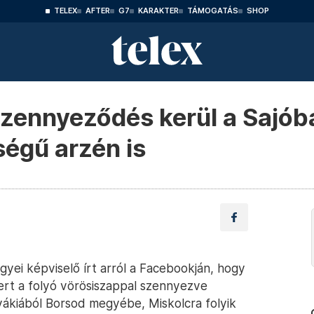
TELEX
AFTER
G7
KARAKTER
TÁMOGATÁS
SHOP
zennyeződés kerül a Sajób
égű arzén is
gyei képviselő írt arról a Facebookján, hogy
ert a folyó vörösiszappal szennyezve
vákiából Borsod megyébe, Miskolcra folyik