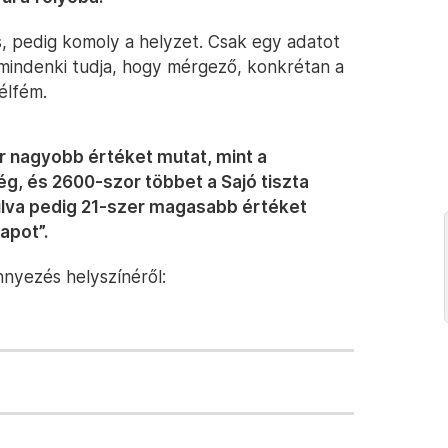
ás, pedig komoly a helyzet. Csak egy adatot
l mindenki tudja, hogy mérgező, konkrétan a
élfém.
r nagyobb értéket mutat, mint a
, és 2600-szor többet a Sajó tiszta
gulva pedig 21-szer magasabb értéket
apot”.
nnyezés helyszínéről: