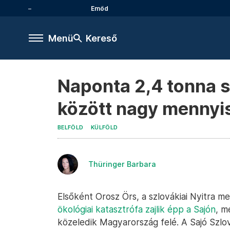
Emőd
Menü
Kereső
Naponta 2,4 tonna s
között nagy mennyis
BELFÖLD
KÜLFÖLD
Thüringer Barbara
Elsőként Orosz Örs, a szlovákiai Nyitra me
ökológiai katasztrófa zajlik épp a Sajón
, m
közeledik Magyarország felé. A Sajó Szlo