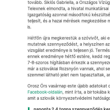
tovább. Siklós Gabriella, a Országos Vízü
Telexnek elmondta, a hivatal munkatársai 
Igazgatóság azonnal másodfokú készültség
teljesít, és a hazai mérések megkezdése m
is.
Hétfőn újra megkerestük a szóvivőt, aki 
mutatnak szennyeződést, a helyszínen az
vizsgálat eredménye is teljesen jó. Termés
ennek eredménye hétfő estére, kedd regg
7-8-szoros hígításban érkezik a szennyez
már a szlovákiai Rozsnyón vannak, ahol s
szemmel látható jelet nem tapasztaltak, a
Orosz Örs vasárnap este újabb adatokat 
Facebook-oldalán
, mint írta, a birtokáb
amit a szlovák környezetvédelmi hatóságo
naponta 2,4 tonna szennyeződés kerü