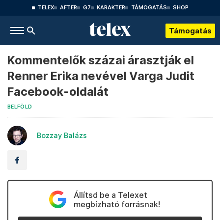
TELEX
AFTER
G7
KARAKTER
TÁMOGATÁS
SHOP
Támogatás
Kommentelők százai árasztják el
Renner Erika nevével Varga Judit
Facebook-oldalát
BELFÖLD
Bozzay Balázs
Állítsd be a Telexet
megbízható forrásnak!