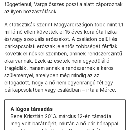
függetlenül, Varga összes posztja alatt záporoznak
az ilyen hozzászólások.
A statisztikák szerint Magyarországon több mint 1,1
millió nő ellen követtek el 15 éves kora óta fizikai
és/vagy szexuális erőszakot. A családon belüli és
párkapcsolati erőszak jelentős többségét férfiak
követik el nőkkel szemben, aminek rendszerszintű
okai vannak. Ezek az esetek nem egyedülálló
tragédiák, hanem annak a rendszernek a káros
szüleményei, amelyben még mindig az az
elfogadott, hogy a nő nem egyenrangú fél egy
párkapcsolatban vagy családban – írta a Mérce.
A lúgos támadás
Bene Krisztián 2013. március 12-én támadta
meg volt barátnőjét, miután a nő pár hónappal