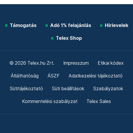
Támogatás
Adó 1% felajánlás
Hírlevelek
Telex Shop
© 2026 Telex.hu Zrt.
Impresszum
Etikai kódex
Átláthatóság
ÁSZF
Adatkezelési tájékoztató
Sütitájékoztató
Süti beállítások
Szabályzatok
Kommentelési szabályzat
Telex Sales