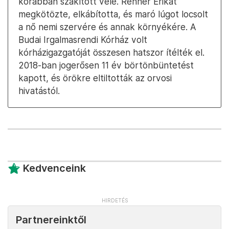
korábban szakított vele. Renner Erikát
megkötözte, elkábította, és maró lúgot locsolt
a nő nemi szervére és annak környékére. A
Budai Irgalmasrendi Kórház volt
kórházigazgatóját összesen hatszor ítélték el.
2018-ban jogerősen 11 év börtönbüntetést
kapott, és örökre eltiltották az orvosi
hivatástól.
Kedvenceink
Partnereinktől