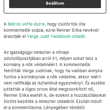
Beállítom
A
Mérce vette észre
, hogy csütörtök óta
kommentelők százai, ezrei Renner Erika nevével
árasztják el
Varga Judit Facebook-oldalát
.
Az igazságügyi miniszter a nőnapi
üdvözlőposztjában arról írt, milyen sokat tesz a
kormány a nők védelméért. A kommentelők
felrótták Varga Juditnak, hogy ha valóban annyira
fontos a kormánynak a nők védelme, akkor miért
nem ratifikálja az Isztambuli egyezményt. És eszébe
juttatták a lúgos orvos által megcsonkított nő,
Renner Erika esetét is, de ezeket a hozzászólásokat
törölni kezdték a miniszter oldaláról. Ezután indult
el a kommentlavina. Lényegében témától