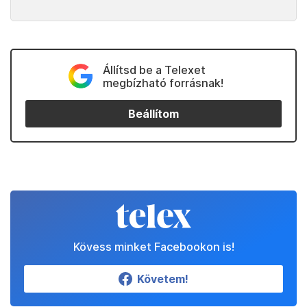
Állítsd be a Telexet
megbízható forrásnak!
Beállítom
Kövess minket Facebookon is!
Követem!