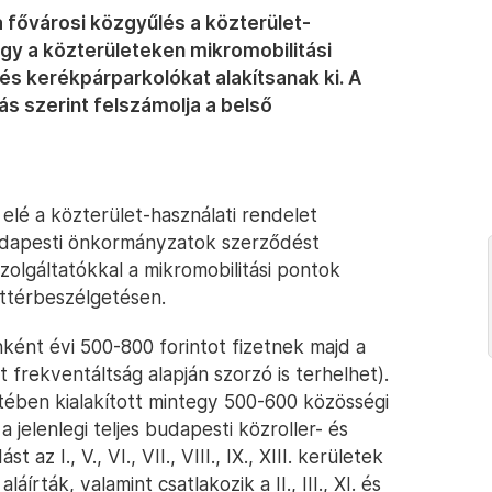
 fővárosi közgyűlés a közterület-
ogy a közterületeken mikromobilitási
és kerékpárparkolókat alakítsanak ki. A
s szerint felszámolja a belső
elé a közterület-használati rendelet
budapesti önkormányzatok szerződést
olgáltatókkal a mikromobilitási pontok
ttérbeszélgetésen.
nként évi 500-800 forintot fizetnek majd a
 frekventáltság alapján szorzó is terhelhet).
tében kialakított mintegy 500-600 közösségi
 jelenlegi teljes budapesti közroller- és
az I., V., VI., VII., VIII., IX., XIII. kerületek
írták, valamint csatlakozik a II., III., XI. és