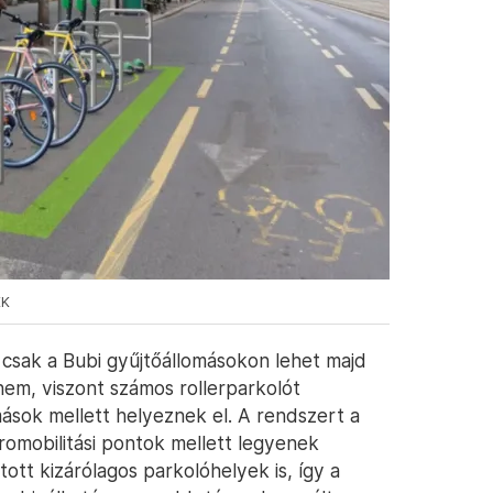
KK
 csak a Bubi gyűjtőállomásokon lehet majd
 nem, viszont számos rollerparkolót
mások mellett helyeznek el. A rendszert a
romobilitási pontok mellett legyenek
tt kizárólagos parkolóhelyek is, így a