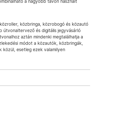
kombinálható a nagyobb távon használt
 közroller, közbringa, közrobogó és közautó
 útvonaltervező és digitális jegyvásárló
tvonalhoz aztán mindenki megtalálhatja a
özlekedési módot a közautók, közbringák,
 közül, esetleg ezek valamilyen