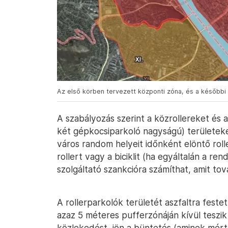
Az első körben tervezett központi zóna, és a későbbi 
A szabályozás szerint a közrollereket és a
két gépkocsiparkoló nagyságú) területeke
város random helyeit időnként elöntő rolle
rollert vagy a biciklit (ha egyáltalán a re
szolgáltató szankcióra számíthat, amit tov
A rollerparkolók területét aszfaltra festet
azaz 5 méteres pufferzónáján kívül teszi
közlekedést, jön a büntetés (aminek mért