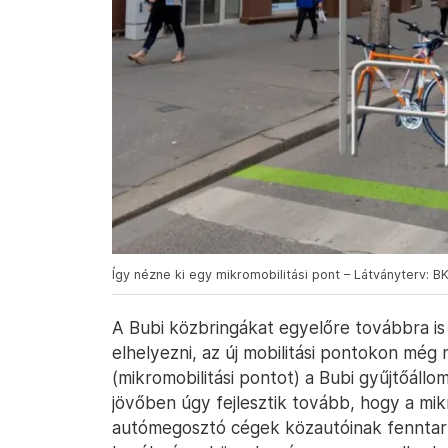
Így nézne ki egy mikromobilitási pont – Látványterv: B
A Bubi közbringákat egyelőre továbbra is
elhelyezni, az új mobilitási pontokon még
(mikromobilitási pontot) a Bubi gyűjtőállo
jövőben úgy fejlesztik tovább, hogy a mik
autómegosztó cégek közautóinak fenntarto