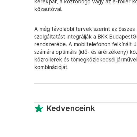
kerékpár, a közrobogó vagy az e-roller 
közautóval.
A még távolabbi tervek szerint az összes
szolgáltatást integrálják a BKK BudapestGo
rendszerébe. A mobiltelefonon felkínált ú
számára optimális (idő- és árérzékeny) k
közrollerek és tömegközlekedséi járművek
kombinációját.
Kedvenceink