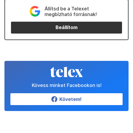
Állítsd be a Telexet
megbízható forrásnak!
Beállítom
Kövess minket Facebookon is!
Követem!