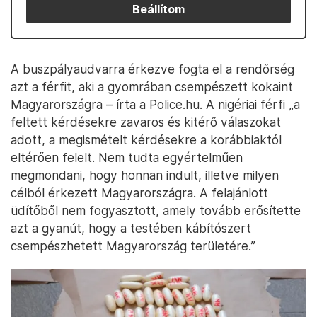
Beállítom
A buszpályaudvarra érkezve fogta el a rendőrség
azt a férfit, aki a gyomrában csempészett kokaint
Magyarországra – írta a Police.hu. A nigériai férfi „a
feltett kérdésekre zavaros és kitérő válaszokat
adott, a megismételt kérdésekre a korábbiaktól
eltérően felelt. Nem tudta egyértelműen
megmondani, hogy honnan indult, illetve milyen
célból érkezett Magyarországra. A felajánlott
üdítőből nem fogyasztott, amely tovább erősítette
azt a gyanút, hogy a testében kábítószert
csempészhetett Magyarország területére.”