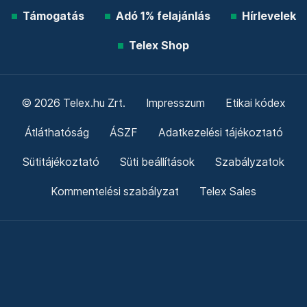
Támogatás
Adó 1% felajánlás
Hírlevelek
Telex Shop
© 2026 Telex.hu Zrt.
Impresszum
Etikai kódex
Átláthatóság
ÁSZF
Adatkezelési tájékoztató
Sütitájékoztató
Süti beállítások
Szabályzatok
Kommentelési szabályzat
Telex Sales