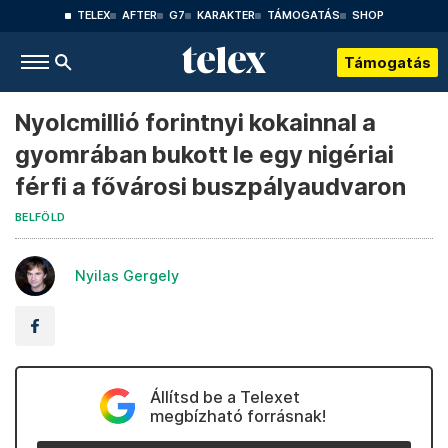
TELEX
AFTER
G7
KARAKTER
TÁMOGATÁS
SHOP
Támogatás
Nyolcmillió forintnyi kokainnal a
gyomrában bukott le egy nigériai
férfi a fővárosi buszpályaudvaron
BELFÖLD
Nyilas Gergely
Állítsd be a Telexet
megbízható forrásnak!