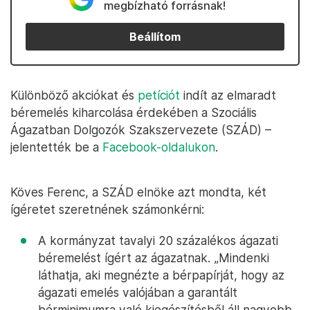
megbízható forrásnak!
Beállítom
Különböző akciókat és
petíciót
indít az elmaradt
béremelés kiharcolása érdekében a Szociális
Ágazatban Dolgozók Szakszervezete (SZÁD) –
jelentették be a
Facebook-oldalukon
.
Köves Ferenc, a SZÁD elnöke azt mondta, két
ígéretet szeretnének számonkérni:
A kormányzat tavalyi 20 százalékos ágazati
béremelést ígért az ágazatnak. „Mindenki
láthatja, aki megnézte a bérpapírját, hogy az
ágazati emelés valójában a garantált
bérminimumra való kiegészítésből áll nagyobb