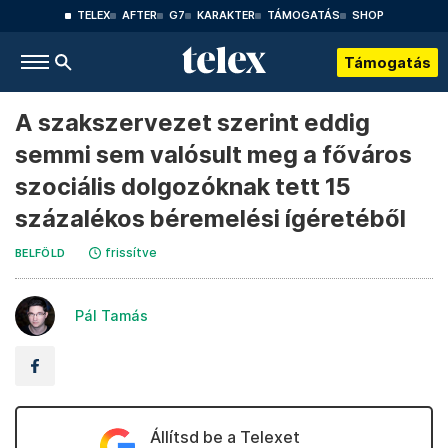
TELEX
AFTER
G7
KARAKTER
TÁMOGATÁS
SHOP
Támogatás
A szakszervezet szerint eddig
semmi sem valósult meg a főváros
szociális dolgozóknak tett 15
százalékos béremelési ígéretéből
frissítve
BELFÖLD
Pál Tamás
Állítsd be a Telexet