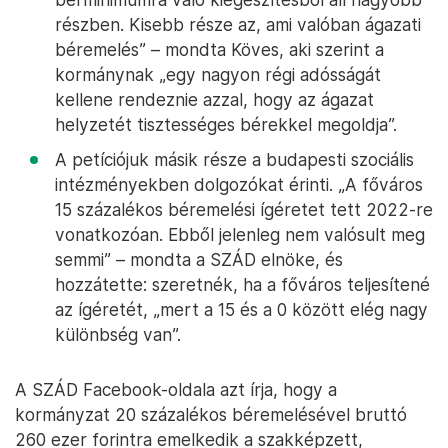
részben. Kisebb része az, ami valóban ágazati
béremelés” – mondta Köves, aki szerint a
kormánynak „egy nagyon régi adósságát
kellene rendeznie azzal, hogy az ágazat
helyzetét tisztességes bérekkel megoldja”.
A petíciójuk másik része a budapesti szociális
intézményekben dolgozókat érinti. „A főváros
15 százalékos béremelési ígéretet tett 2022-re
vonatkozóan. Ebből jelenleg nem valósult meg
semmi” – mondta a SZÁD elnöke, és
hozzátette: szeretnék, ha a főváros teljesítené
az ígéretét, „mert a 15 és a 0 között elég nagy
különbség van”.
A SZÁD Facebook-oldala azt írja, hogy a
kormányzat 20 százalékos béremelésével bruttó
260 ezer forintra emelkedik a szakképzett,