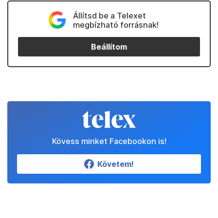
Állítsd be a Telexet
megbízható forrásnak!
Beállítom
Kövess minket Facebookon is!
Követem!