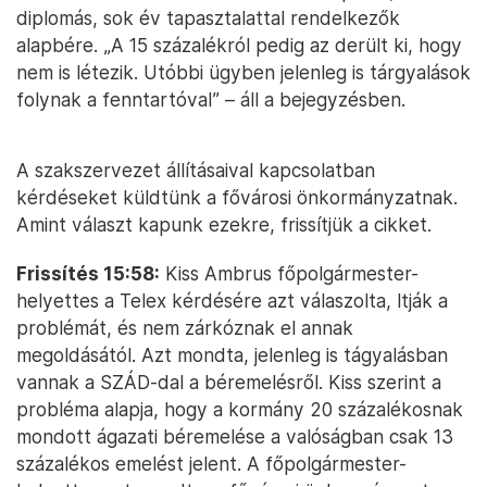
diplomás, sok év tapasztalattal rendelkezők
alapbére. „A 15 százalékról pedig az derült ki, hogy
nem is létezik. Utóbbi ügyben jelenleg is tárgyalások
folynak a fenntartóval” – áll a bejegyzésben.
A szakszervezet állításaival kapcsolatban
kérdéseket küldtünk a fővárosi önkormányzatnak.
Amint választ kapunk ezekre, frissítjük a cikket.
Frissítés 15:58:
Kiss Ambrus főpolgármester-
helyettes a Telex kérdésére azt válaszolta, ltják a
problémát, és nem zárkóznak el annak
megoldásától. Azt mondta, jelenleg is tágyalásban
vannak a SZÁD-dal a béremelésről. Kiss szerint a
probléma alapja, hogy a kormány 20 százalékosnak
mondott ágazati béremelése a valóságban csak 13
százalékos emelést jelent. A főpolgármester-