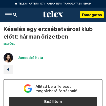
TELEX
AFTER
G7
KARAKTER
TÁMOGATÁS
SHOP
Támogatás
Késelés egy erzsébetvárosi klub
előtt: hárman őrizetben
BELFÖLD
Janecskó Kata
Állítsd be a Telexet
megbízható forrásnak!
Beállítom