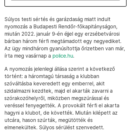
Súlyos testi sértés és garázdaság miatt indult
nyomozás a Budapesti Rendőr-főkapitányságon,
miután 2022. január 9-én éjjel egy erzsébetvárosi
bárban három férfi megtámadott egy negyediket.
Az ügy mindhárom gyanúsítottja őrizetben van már,
írta meg vasárnap a
police.hu
.
A nyomozás jelenlegi állása szerint a következő
történt: a háromtagú társaság a klubban
szóváltásba keveredett egy emberrel, akit
szidalmazni kezdtek, majd el akarták zavarni a
szórakozóhelyről, miközben megszúrással és
veréssel fenyegették. A provokált férfi el akarta
hagyni a klubot, de követték. Miután kilépett az
utcára, hason szúrták, megütötték és
elmenekültek. Súlyos sérülést szenvedett.