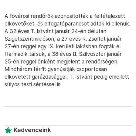
A fővárosi rendőrök azonosították a feltételezett
elkövetőket, és elfogatóparancsot adtak ki ellenük.
A 32 éves T. Istvánt január 24-én délután
Szigetszentmiklóson, a 27 éves R. Zsoltot január
27-én reggel egy IX. kerületi lakásban fogták el.
Harmadik társuk, a 38 éves B. Szilveszter január
25-én reggel önként megjelent a rendőrségen.
Mindhárom férfit gyanúsítják csoportosan
elkövetett garázdasággal, T. Istvánt pedig emellett
súlyos testi sértéssel is.
Kedvenceink