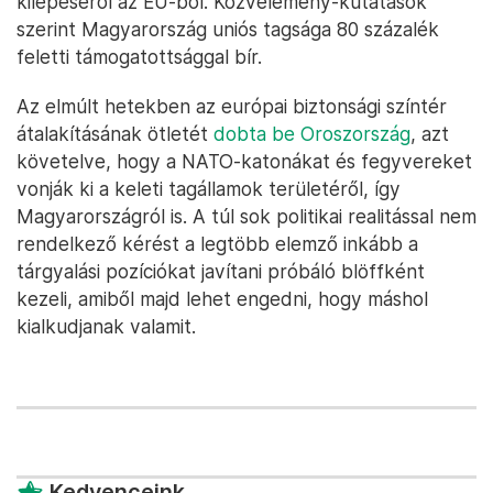
kilépéséről az EU-ból. Közvélemény-kutatások
szerint Magyarország uniós tagsága 80 százalék
feletti támogatottsággal bír.
Az elmúlt hetekben az európai biztonsági színtér
átalakításának ötletét
dobta be Oroszország
, azt
követelve, hogy a NATO-katonákat és fegyvereket
vonják ki a keleti tagállamok területéről, így
Magyarországról is. A túl sok politikai realitással nem
rendelkező kérést a legtöbb elemző inkább a
tárgyalási pozíciókat javítani próbáló blöffként
kezeli, amiből majd lehet engedni, hogy máshol
kialkudjanak valamit.
Kedvenceink