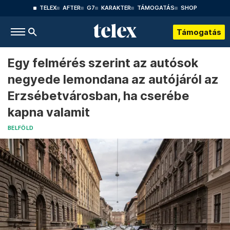
TELEX
AFTER
G7
KARAKTER
TÁMOGATÁS
SHOP
Támogatás
Egy felmérés szerint az autósok
negyede lemondana az autójáról az
Erzsébetvárosban, ha cserébe
kapna valamit
BELFÖLD