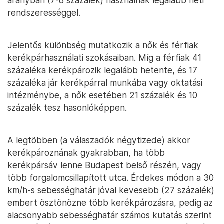
arányban (7-8 százalék) használnak legalább heti
rendszerességgel.
Jelentős különbség mutatkozik a nők és férfiak
kerékpárhasználati szokásaiban. Míg a férfiak 41
százaléka kerékpározik legalább hetente, és 17
százaléka jár kerékpárral munkába vagy oktatási
intézménybe, a nők esetében 21 százalék és 10
százalék tesz hasonlóképpen.
A legtöbben (a válaszadók négytizede) akkor
kerékpároznának gyakrabban, ha több
kerékpársáv lenne Budapest belső részén, vagy
több forgalomcsillapított utca. Érdekes módon a 30
km/h-s sebességhatár jóval kevesebb (27 százalék)
embert ösztönözne több kerékpározásra, pedig az
alacsonyabb sebességhatár számos kutatás szerint