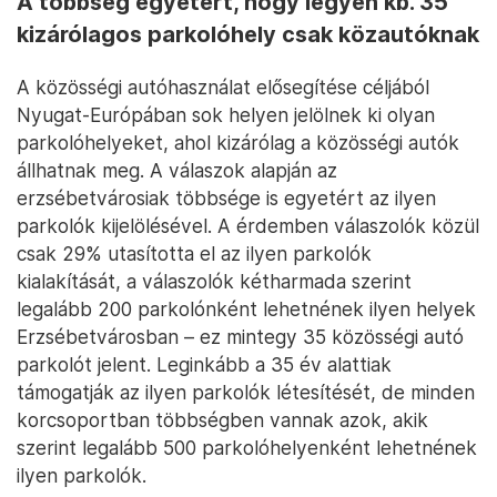
A többség egyetért, hogy legyen kb. 35
kizárólagos parkolóhely csak közautóknak
A közösségi autóhasználat elősegítése céljából
Nyugat-Európában sok helyen jelölnek ki olyan
parkolóhelyeket, ahol kizárólag a közösségi autók
állhatnak meg. A válaszok alapján az
erzsébetvárosiak többsége is egyetért az ilyen
parkolók kijelölésével. A érdemben válaszolók közül
csak 29% utasította el az ilyen parkolók
kialakítását, a válaszolók kétharmada szerint
legalább 200 parkolónként lehetnének ilyen helyek
Erzsébetvárosban – ez mintegy 35 közösségi autó
parkolót jelent. Leginkább a 35 év alattiak
támogatják az ilyen parkolók létesítését, de minden
korcsoportban többségben vannak azok, akik
szerint legalább 500 parkolóhelyenként lehetnének
ilyen parkolók.