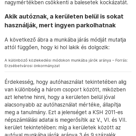
nagymértékben csökkenti a balesetek kockázatát.
Akik autóznak, a kerületen belül is sokat
használják, mert ingyen parkolhatnak
A következő ábra a munkába járás módját mutatja
attól függően, hogy ki hol lakik és dolgozik:
A különböző közlekedési módokon munkába járók aránya – Forrás:
Erzsébetvárosi önkormányzat
Érdekesség, hogy autóhasználat tekintetében alig
van különbség a három csoport között, miközben
azt lehetne hinni, hogy a kerületen belül jóval
alacsonyabb az autóhasználat mértéke, állapítja
meg a tanulmány. Ezt a jelenséget a KSH 2011-es
népszámlálási adatai is megerősítik az V., VI. és VII.
kerület tekintetében: míg a kerületek között az
autóval munkába járók aránya 3 és 9 százalék