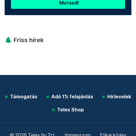
Mutasd!
Friss hírek
Támogatás
Adó 1% felajánlás
Hírlevelek
Telex Shop
© 2026 Telex.hu Zrt.
Impresszum
Etikai kódex