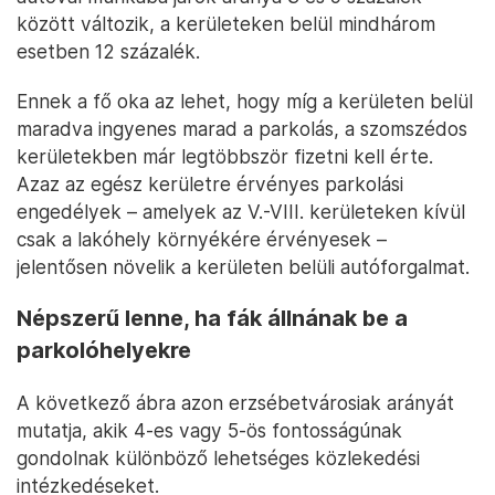
között változik, a kerületeken belül mindhárom
esetben 12 százalék.
Ennek a fő oka az lehet, hogy míg a kerületen belül
maradva ingyenes marad a parkolás, a szomszédos
kerületekben már legtöbbször fizetni kell érte.
Azaz az egész kerületre érvényes parkolási
engedélyek – amelyek az V.-VIII. kerületeken kívül
csak a lakóhely környékére érvényesek –
jelentősen növelik a kerületen belüli autóforgalmat.
Népszerű lenne, ha fák állnának be a
parkolóhelyekre
A következő ábra azon erzsébetvárosiak arányát
mutatja, akik 4-es vagy 5-ös fontosságúnak
gondolnak különböző lehetséges közlekedési
intézkedéseket.