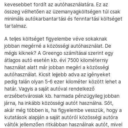
kevesebbet fordít az autóhasználatára. Ez az
összeg vélhetően az üzemanyagköltségen túl csak
minimális autókarbantartási és fenntartási költséget
tartalmaz.
A teljes költséget figyelembe véve sokaknak
jobban megérné a közösségi autóhasználat. De
mégis kiknek? A Greengo számításai szerint egy
átlagos autó esetén kb. évi 7500 kilométerniy
használat alatt már jobban megéri a közösségi
autóhasználat. Kicsit lejjebb adva az igényeket
pedig talán olyan 5-6 ezer kilométer között lehet a
határ. Vagyis a saját autóval rendelkező
erzsébetvárosiak kb. harmada pénzügyileg jobban
járna, ha inkább közösségi autót használna. Sőt,
akár még többen is, ha figyelembe vesszük, hogy a
kutatások alapján a saját autóról közösségi autóra
váltók jellemzően ritkábban használnak autót, mivel