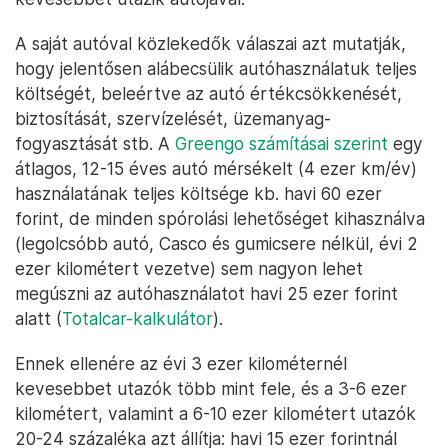
A saját autóval közlekedők válaszai azt mutatják,
hogy jelentősen alábecsülik autóhasználatuk teljes
költségét, beleértve az autó értékcsökkenését,
biztosítását, szervízelését, üzemanyag-
fogyasztását stb. A
Greengo számításai szerint
egy
átlagos, 12-15 éves autó mérsékelt (4 ezer km/év)
használatának teljes költsége kb. havi 60 ezer
forint, de minden spórolási lehetőséget kihasználva
(legolcsóbb autó, Casco és gumicsere nélkül, évi 2
ezer kilométert vezetve) sem nagyon lehet
megúszni az autóhasználatot havi 25 ezer forint
alatt (
Totalcar-kalkulátor
).
Ennek ellenére az évi 3 ezer kilométernél
kevesebbet utazók több mint fele, és a 3-6 ezer
kilométert, valamint a 6-10 ezer kilométert utazók
20-24 százaléka azt állítja: havi 15 ezer forintnál