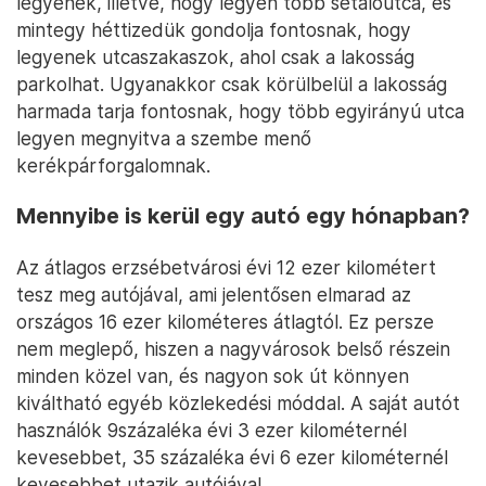
legyenek, illetve, hogy legyen több sétálóutca, és
mintegy héttizedük gondolja fontosnak, hogy
legyenek utcaszakaszok, ahol csak a lakosság
parkolhat. Ugyanakkor csak körülbelül a lakosság
harmada tarja fontosnak, hogy több egyirányú utca
legyen megnyitva a szembe menő
kerékpárforgalomnak.
Mennyibe is kerül egy autó egy hónapban?
Az átlagos erzsébetvárosi évi 12 ezer kilométert
tesz meg autójával, ami jelentősen elmarad az
országos 16 ezer kilométeres átlagtól. Ez persze
nem meglepő, hiszen a nagyvárosok belső részein
minden közel van, és nagyon sok út könnyen
kiváltható egyéb közlekedési móddal. A saját autót
használók 9százaléka évi 3 ezer kilométernél
kevesebbet, 35 százaléka évi 6 ezer kilométernél
kevesebbet utazik autójával.