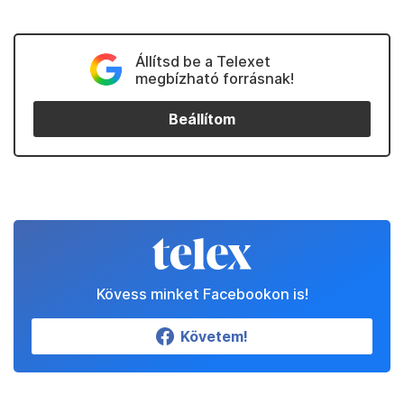
Állítsd be a Telexet
megbízható forrásnak!
Beállítom
Kövess minket Facebookon is!
Követem!