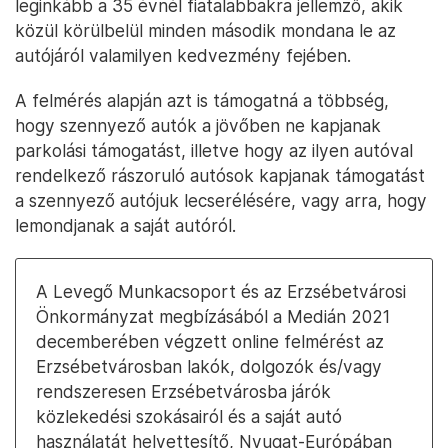
leginkább a 35 évnél fiatalabbakra jellemző, akik
közül körülbelül minden második mondana le az
autójáról valamilyen kedvezmény fejében.
A felmérés alapján azt is támogatná a többség,
hogy szennyező autók a jövőben ne kapjanak
parkolási támogatást, illetve hogy az ilyen autóval
rendelkező rászoruló autósok kapjanak támogatást
a szennyező autójuk lecserélésére, vagy arra, hogy
lemondjanak a saját autóról.
A Levegő Munkacsoport és az Erzsébetvárosi
Önkormányzat megbízásából a Medián 2021
decemberében végzett online felmérést az
Erzsébetvárosban lakók, dolgozók és/vagy
rendszeresen Erzsébetvárosba járók
közlekedési szokásairól és a saját autó
használatát helyettesítő, Nyugat-Európában