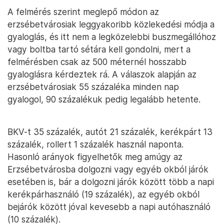
A felmérés szerint meglepő módon az
erzsébetvárosiak leggyakoribb közlekedési módja a
gyaloglás, és itt nem a legközelebbi buszmegállóhoz
vagy boltba tartó sétára kell gondolni, mert a
felmérésben csak az 500 méternél hosszabb
gyaloglásra kérdeztek rá. A válaszok alapján az
erzsébetvárosiak 55 százaléka minden nap
gyalogol, 90 százalékuk pedig legalább hetente.
BKV-t 35 százalék, autót 21 százalék, kerékpárt 13
százalék, rollert 1 százalék használ naponta.
Hasonló arányok figyelhetők meg amúgy az
Erzsébetvárosba dolgozni vagy egyéb okból járók
esetében is, bár a dolgozni járók között több a napi
kerékpárhasználó (19 százalék), az egyéb okból
bejárók között jóval kevesebb a napi autóhasználó
(10 százalék).