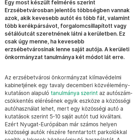
Egy most készült felmérés szerint
Erzsébetvárosban jelentős többségben vannak
azok, akik kevesebb autót és több fát, valamint
több kerékpársávot, forgalomcsillapított vagy
sétálóutcát szeretnének látni a kerületben. Ez
csak úgy menne, ha kevesebb
erzsébetvárosinak lenne saját autója. A kerületi
önkormányzat tanulmánya két módot lát erre.
Az erzsébetvárosi önkormányzat klímavédelmi
kabinetjének egy tavaly decemberi közvélemény-
kutatáson alapuló
tanulmánya szerint
az autószám-
csökkentés elérésének egyik eszköze a közösségi
autóhasználat lehet, mert egy közösségi autó a
kutatások szerint 5-10 saját autót tud kiváltani.
Ezért Nyugat-Európában már számos helyen
közösségi autók részére fenntartott parkolókkal
segítik a lakosok közösségiautó-használatát. A