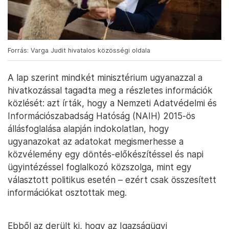
Forrás: Varga Judit hivatalos közösségi oldala
A lap szerint mindkét minisztérium ugyanazzal a
hivatkozással tagadta meg a részletes információk
közlését: azt írták, hogy a Nemzeti Adatvédelmi és
Információszabadság Hatóság (NAIH) 2015-ös
állásfoglalása alapján indokolatlan, hogy
ugyanazokat az adatokat megismerhesse a
közvélemény egy döntés-előkészítéssel és napi
ügyintézéssel foglalkozó közszolga, mint egy
választott politikus esetén – ezért csak összesített
információkat osztottak meg.
Ebből az derült ki, hogy az Igazságügyi