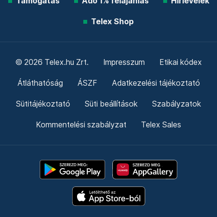
Támogatás
Adó 1% felajánlás
Hírlevelek
Telex Shop
© 2026 Telex.hu Zrt.
Impresszum
Etikai kódex
Átláthatóság
ÁSZF
Adatkezelési tájékoztató
Sütitájékoztató
Süti beállítások
Szabályzatok
Kommentelési szabályzat
Telex Sales