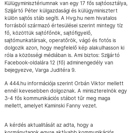
Külügyminisztériumnak van egy 17 fős sajtóosztálya,
Szijjártó Péter külgazdasági és külügyminisztert
külön sajtós stáb segíti. A Hvg.hu nem hivatalos
forrásból származó értesülései szerint mintegy tíz
fő, közöttük sajtófőnök, sajtófigyelő,
sajtómunkatársak, operatőrök, vágó és fotós is
dolgozik azon, hogy megfelelő kép alakulhasson ki
róla a közösségi médiában is. Ami biztos: Szijjártó
Facebook-oldalára 12 (fő) adminengedély van
bejegyezve, Varga Juditéra 9.
A 444.hu információja szerint Orbán Viktor mellett
ennél kevesebben dolgoznak. A miniszterelnök egy
3-4 fős kommunikációs stábot tűr meg maga
mellett, amelyet Kaminski Fanny vezet.
A kérdés aktualitását az adta, hogy a
kormánytagok egyre aktívabb kommunikációs