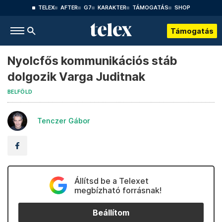
TELEX
AFTER
G7
KARAKTER
TÁMOGATÁS
SHOP
Támogatás
Nyolcfős kommunikációs stáb
dolgozik Varga Juditnak
BELFÖLD
Tenczer Gábor
Állítsd be a Telexet
megbízható forrásnak!
Beállítom