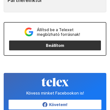
Partnereinktől
Állítsd be a Telexet
megbízható forrásnak!
Beállítom
Kövess minket Facebookon is!
Követem!