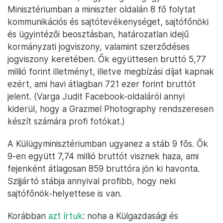
Minisztériumban a miniszter oldalán 8 fő folytat
kommunikációs és sajtótevékenységet, sajtófőnöki
és ügyintézői beosztásban, határozatlan idejű
kormányzati jogviszony, valamint szerződéses
jogviszony keretében. Ők együttesen bruttó 5,77
millió forint illetményt, illetve megbízási díjat kapnak
ezért, ami havi átlagban 721 ezer forint bruttót
jelent. (Varga Judit Facebook-oldaláról annyi
kiderül, hogy a Grazmel Photography rendszeresen
készít számára profi fotókat.)
A Külügyminisztériumban ugyanez a stáb 9 fős. Ők
9-en együtt 7,74 millió bruttót visznek haza, ami
fejenként átlagosan 859 bruttóra jön ki havonta.
Szijjártó stábja annyival profibb, hogy neki
sajtófőnök-helyettese is van.
Korábban
azt írtuk
: noha a Külgazdasági és