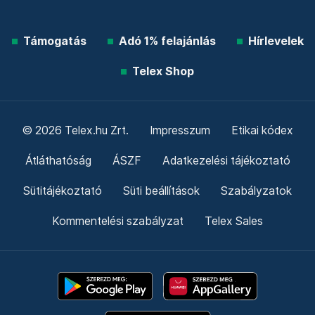
Támogatás
Adó 1% felajánlás
Hírlevelek
Telex Shop
© 2026 Telex.hu Zrt.
Impresszum
Etikai kódex
Átláthatóság
ÁSZF
Adatkezelési tájékoztató
Sütitájékoztató
Süti beállítások
Szabályzatok
Kommentelési szabályzat
Telex Sales