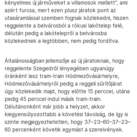
kényelmes új járműveket a villamosok mellett”, ami
azért furcsa, mert ezen plusz járatok pont az
utasáramlással szemben fognak közlekedni, hiszen
reggelente a belvárosból a rókusi lakótelep felé,
délután pedig a lakótelepről a belvárosba
közlekednek a legtöbben, nem pedig fordítva.
Általánosságban jellemzője az új járatoknak, hogy
reggelente Szegedről lényegében ugyanúgy
óránként lesz tram-train Hódmezővásárhelyre,
Hódmezővásárhelyről pedig a reggeli sűrítőjárat
úgy közlekedik majd, hogy előtte 15 perccel, utána
pedig 45 perccel indul másik tram-train.
Délutánonként már jobb a helyzet, akkor
kiegyensúlyozottabb a követési távolság, de így is
szinte megjegyezhetetlen, hogy 37–23–60–37–23–
60 percenként követik egymást a szerelvények.