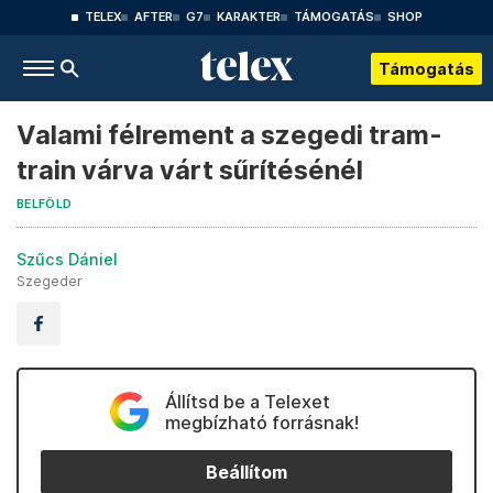
TELEX
AFTER
G7
KARAKTER
TÁMOGATÁS
SHOP
Támogatás
Valami félrement a szegedi tram-
train várva várt sűrítésénél
BELFÖLD
Szűcs Dániel
Szegeder
Állítsd be a Telexet
megbízható forrásnak!
Beállítom