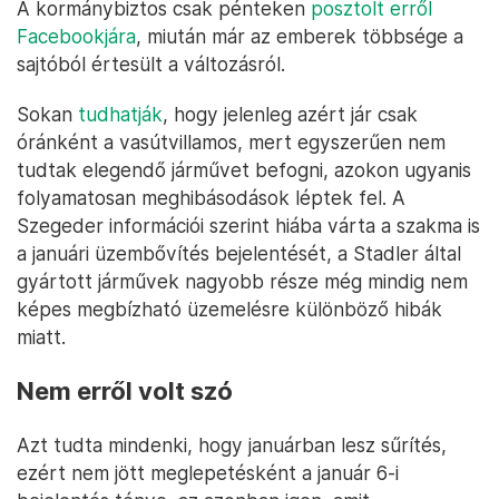
A kormánybiztos csak pénteken
posztolt erről
Facebookjára
, miután már az emberek többsége a
sajtóból értesült a változásról.
Sokan
tudhatják
, hogy jelenleg azért jár csak
óránként a vasútvillamos, mert egyszerűen nem
tudtak elegendő járművet befogni, azokon ugyanis
folyamatosan meghibásodások léptek fel. A
Szegeder információi szerint hiába várta a szakma is
a januári üzembővítés bejelentését, a Stadler által
gyártott járművek nagyobb része még mindig nem
képes megbízható üzemelésre különböző hibák
miatt.
Nem erről volt szó
Azt tudta mindenki, hogy januárban lesz sűrítés,
ezért nem jött meglepetésként a január 6-i