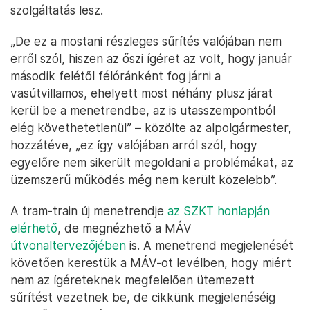
szolgáltatás lesz.
„De ez a mostani részleges sűrítés valójában nem
erről szól, hiszen az őszi ígéret az volt, hogy január
második felétől félóránként fog járni a
vasútvillamos, ehelyett most néhány plusz járat
kerül be a menetrendbe, az is utasszempontból
elég követhetetlenül” – közölte az alpolgármester,
hozzátéve, „ez így valójában arról szól, hogy
egyelőre nem sikerült megoldani a problémákat, az
üzemszerű működés még nem került közelebb”.
A tram-train új menetrendje
az SZKT honlapján
elérhető
, de megnézhető a MÁV
útvonaltervezőjében
is. A menetrend megjelenését
követően kerestük a MÁV-ot levélben, hogy miért
nem az ígéreteknek megfelelően ütemezett
sűrítést vezetnek be, de cikkünk megjelenéséig