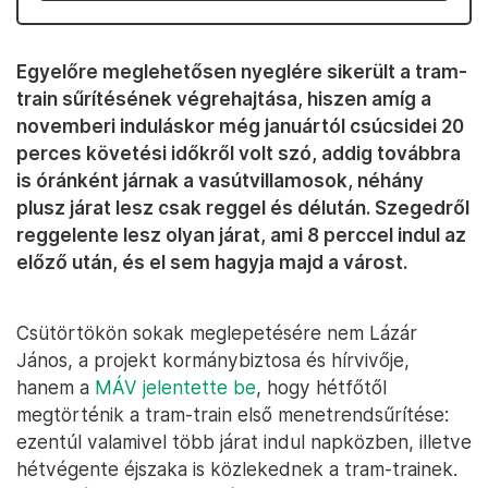
Egyelőre meglehetősen nyeglére sikerült a tram-
train sűrítésének végrehajtása, hiszen amíg a
novemberi induláskor még januártól csúcsidei 20
perces követési időkről volt szó, addig továbbra
is óránként járnak a vasútvillamosok, néhány
plusz járat lesz csak reggel és délután. Szegedről
reggelente lesz olyan járat, ami 8 perccel indul az
előző után, és el sem hagyja majd a várost.
Csütörtökön sokak meglepetésére nem Lázár
János, a projekt kormánybiztosa és hírvivője,
hanem a
MÁV jelentette be
, hogy hétfőtől
megtörténik a tram-train első menetrendsűrítése:
ezentúl valamivel több járat indul napközben, illetve
hétvégente éjszaka is közlekednek a tram-trainek.