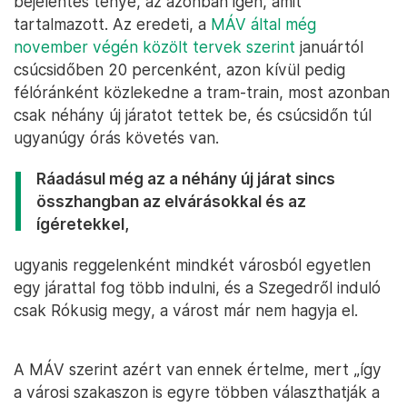
bejelentés ténye, az azonban igen, amit
tartalmazott. Az eredeti, a
MÁV által még
november végén közölt tervek szerint
januártól
csúcsidőben 20 percenként, azon kívül pedig
félóránként közlekedne a tram-train, most azonban
csak néhány új járatot tettek be, és csúcsidőn túl
ugyanúgy órás követés van.
Ráadásul még az a néhány új járat sincs
összhangban az elvárásokkal és az
ígéretekkel,
ugyanis reggelenként mindkét városból egyetlen
egy járattal fog több indulni, és a Szegedről induló
csak Rókusig megy, a várost már nem hagyja el.
A MÁV szerint azért van ennek értelme, mert „így
a városi szakaszon is egyre többen választhatják a