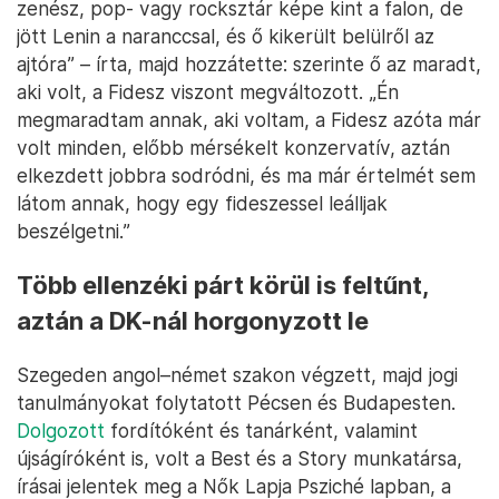
zenész, pop- vagy rocksztár képe kint a falon, de
jött Lenin a naranccsal, és ő kikerült belülről az
ajtóra” – írta, majd hozzátette: szerinte ő az maradt,
aki volt, a Fidesz viszont megváltozott. „Én
megmaradtam annak, aki voltam, a Fidesz azóta már
volt minden, előbb mérsékelt konzervatív, aztán
elkezdett jobbra sodródni, és ma már értelmét sem
látom annak, hogy egy fideszessel leálljak
beszélgetni.”
Több ellenzéki párt körül is feltűnt,
aztán a DK-nál horgonyzott le
Szegeden angol–német szakon végzett, majd jogi
tanulmányokat folytatott Pécsen és Budapesten.
Dolgozott
fordítóként és tanárként, valamint
újságíróként is, volt a Best és a Story munkatársa,
írásai jelentek meg a Nők Lapja Psziché lapban, a