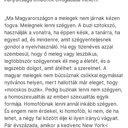
„Ma Magyarországon a melegek nem járnak kézen
fogva. Melegnek lenni szégyen. A buzi szitokszó,
használják a vonatra, ha éppen késik, a tanárra, ha
egyest ad, és mindenre, amit szégyenteljesnek
gondol a nyelvhasználó. Ha egy tizenéves azzal
szembesül, hogy ő meleg vagy leszbikus,
legtöbbször szégyennek éli meg a életét, és a
legszebb dolgot, amit átélhet: a szerelmet. A
magyar melegek nem búcsúznak csókkal egymással
nyilvános helyen, mert hallották már eleget, hogy
»mocskos buzik«️. Pedig buzinak lenni nem szégyen,
a homoszexualitás az emberi szexualitás egyik
formája. Homofóbnak lenni annál inkább szégyen.
És engem nem érdekel, ki homofób, ki nem, de ha
lehet, a négy fal között élje ki ilyen irányú vágyait.
Pár évszázada, amikor a kedvenc New York-i