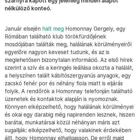
szárnyra kapott egy jelenleg minden alapot
nélkülöző konteó.
Január elsején
halt meg
Homonnay Gergely, egy
Rómában található klub törökfürdőjének
mosdójában találták meg, halálának körülményeiről
egyelőre nagyon keveset tudunk, és az is
meglehetősen bizonytalan információ. Az első hírek
szerint a szív és a keringés leállása okozta a halálát,
a helyszínen talált kábítószergyanús anyagok, egy
zacskó fehér por és néhány fiola miatt is eljárás
folyik. A rendőrök a Homonnay telefonján található
üzenetek és kontaktok alapján is nyomoznak.
Könnyen elképzelhető, hogy halálának körülményei
és okai egy darabig még napirenden lesznek, hiszen
barátai, munkatársai közül néhányan máris azt
sugallják: elképzelhető, hogy valakinek érdekében
állt, hogy Homonnay elhallgasson. De erről majd