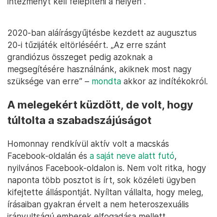
intézményt kell felépíteni a helyén”.
2020-ban aláírásgyűjtésbe kezdett az augusztus
20-i tűzijáték eltörléséért. „Az erre szánt
grandiózus összeget pedig azoknak a
megsegítésére használnánk, akiknek most nagy
szüksége van erre” –
mondta
akkor az indítékokról.
A melegekért küzdött, de volt, hogy
túltolta a szabadszájúságot
Homonnay rendkívül aktív volt a macskás
Facebook-oldalán és
a saját neve alatt futó
,
nyilvános Facebook-oldalon is. Nem volt ritka, hogy
naponta több posztot is írt, sok közéleti ügyben
kifejtette álláspontját. Nyíltan vállalta, hogy meleg,
írásaiban gyakran érvelt a nem heteroszexuális
irányultságú emberek elfogadása mellett.