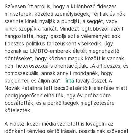
Szívesen írt arról is, hogy a különböző fideszes
miniszterek, közéleti személyiségek, férfiak és nők
szerinte kinek nyalják a punciját, a seggét, vagy
kinek szopják a farkát. Mindezt legtöbbször azért
hangoztatta, hogy igazolja azt a véleményét: sok
fideszes politikus farizeusként viselkedik, úgy
hoznak az LMBTQ-emberek életét megnehezítő
döntéseket, hogy közben maguk között is vannak
nem heteroszexuális orientációjúak. „Aki fideszes, és
homoszexuális, annak annyit mondanék, hogy
köpjön fel, és álljon alá” –
írta
tavaly ősszel. A
Novák Katalinra tett becsületsértő kijelentése miatt
pedig jogerősen elítélték, egy év próbaidőre
bocsátották, és a perköltségek megfizetésére
kötelezték.
A Fidesz-közeli média szeretett is lovagolni az
időnként tényleg sértő írásain, posztjainak szövegét