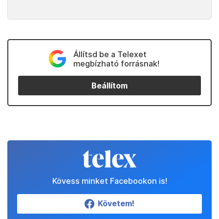
Állítsd be a Telexet
megbízható forrásnak!
Beállítom
Kövess minket Facebookon is!
Követem!