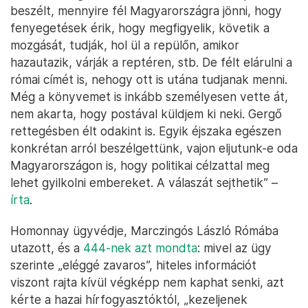
beszélt, mennyire fél Magyarországra jönni, hogy
fenyegetések érik, hogy megfigyelik, követik a
mozgását, tudják, hol ül a repülőn, amikor
hazautazik, várják a reptéren, stb. De félt elárulni a
római címét is, nehogy ott is utána tudjanak menni.
Még a könyvemet is inkább személyesen vette át,
nem akarta, hogy postával küldjem ki neki. Gergő
rettegésben élt odakint is. Egyik éjszaka egészen
konkrétan arról beszélgettünk, vajon eljutunk-e oda
Magyarországon is, hogy politikai célzattal meg
lehet gyilkolni embereket. A válaszát sejthetik” –
írta
.
Homonnay ügyvédje, Marczingós László Rómába
utazott, és a
444-nek azt mondta
: mivel az ügy
szerinte „eléggé zavaros”, hiteles információt
viszont rajta kívül végképp nem kaphat senki, azt
kérte a hazai hírfogyasztóktól, „kezeljenek