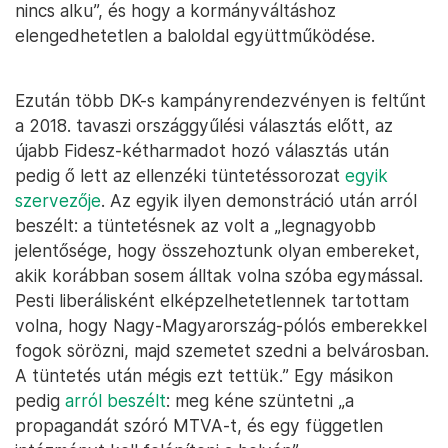
nincs alku”, és hogy a kormányváltáshoz
elengedhetetlen a baloldal együttműködése.
Ezután több DK-s kampányrendezvényen is feltűnt
a 2018. tavaszi országgyűlési választás előtt, az
újabb Fidesz-kétharmadot hozó választás után
pedig ő lett az ellenzéki tüntetéssorozat
egyik
szervezője
. Az egyik ilyen demonstráció után arról
beszélt: a tüntetésnek az volt a „legnagyobb
jelentősége, hogy összehoztunk olyan embereket,
akik korábban sosem álltak volna szóba egymással.
Pesti liberálisként elképzelhetetlennek tartottam
volna, hogy Nagy-Magyarország-pólós emberekkel
fogok sörözni, majd szemetet szedni a belvárosban.
A tüntetés után mégis ezt tettük.” Egy másikon
pedig
arról beszélt
: meg kéne szüntetni „a
propagandát szóró MTVA-t, és egy független