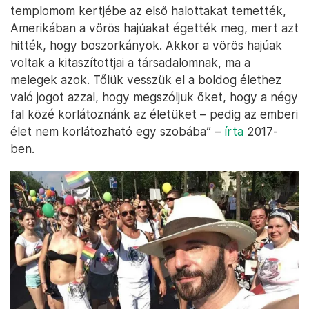
templomom kertjébe az első halottakat temették,
Amerikában a vörös hajúakat égették meg, mert azt
hitték, hogy boszorkányok. Akkor a vörös hajúak
voltak a kitaszítottjai a társadalomnak, ma a
melegek azok. Tőlük vesszük el a boldog élethez
való jogot azzal, hogy megszóljuk őket, hogy a négy
fal közé korlátoznánk az életüket – pedig az emberi
élet nem korlátozható egy szobába” –
írta
2017-
ben.