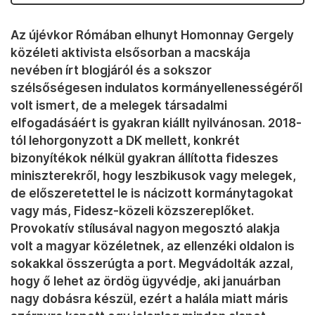
Az újévkor Rómában elhunyt Homonnay Gergely
közéleti aktivista elsősorban a macskája
nevében írt blogjáról és a sokszor
szélsőségesen indulatos kormányellenességéről
volt ismert, de a melegek társadalmi
elfogadásáért is gyakran kiállt nyilvánosan. 2018-
tól lehorgonyzott a DK mellett, konkrét
bizonyítékok nélkül gyakran állította fideszes
miniszterekről, hogy leszbikusok vagy melegek,
de előszeretettel le is nácizott kormánytagokat
vagy más, Fidesz-közeli közszereplőket.
Provokatív stílusával nagyon megosztó alakja
volt a magyar közéletnek, az ellenzéki oldalon is
sokakkal összerúgta a port. Megvádolták azzal,
hogy ő lehet az ördög ügyvédje, aki januárban
nagy dobásra készül, ezért a halála miatt máris