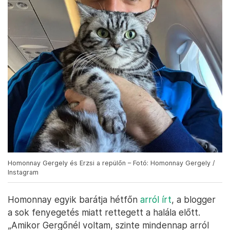
Homonnay Gergely és Erzsi a repülőn – Fotó: Homonnay Gergely /
Instagram
Homonnay egyik barátja hétfőn
arról írt
, a blogger
a sok fenyegetés miatt rettegett a halála előtt.
„Amikor Gergőnél voltam, szinte mindennap arról