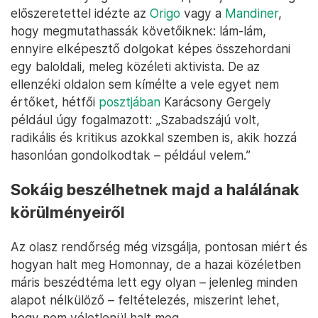
előszeretettel idézte az
Origo
vagy a
Mandiner
,
hogy megmutathassák követőiknek: lám-lám,
ennyire elképesztő dolgokat képes összehordani
egy baloldali, meleg közéleti aktivista. De az
ellenzéki oldalon sem kímélte a vele egyet nem
értőket, hétfői
posztjában
Karácsony Gergely
például úgy fogalmazott: „Szabadszájú volt,
radikális és kritikus azokkal szemben is, akik hozzá
hasonlóan gondolkodtak – például velem.”
Sokáig beszélhetnek majd a halálának
körülményeiről
Az olasz rendőrség még vizsgálja, pontosan miért és
hogyan halt meg Homonnay, de a hazai közéletben
máris beszédtéma lett egy olyan – jelenleg minden
alapot nélkülöző – feltételezés, miszerint lehet,
hogy nem véletlenül halt meg.