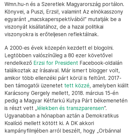
Wmn.hu-n és a Szeretlek Magyarország portálon.
Könyvei, a Puszi, Erzsi!, valamint Az elnökasszony
egyaránt „macskaperspektívából” mutatják be a
viszonyát kisállatához, de a hazai politikai
viszonyokra is erőteljesen reflektálnak.
A 2000-es évek közepén kezdett el blogolni.
Legtöbben valószínűleg a 80 ezer követővel
rendelkező
Erzsi for President
Facebook-oldalán
találkoztak az írásaival. Már ismert blogger volt,
amikor több ellenzéki párt körül is feltűnt. 2017-
ben támogatói üzenetet
tett közzé
, amelyben kiállt
Karácsony Gergely mellett, 2018. március 15-én
pedig a Magyar Kétfarkú Kutya Párt békemenetén
is részt vett „
lélekben és transzparensen
”.
Ugyanabban a hónapban aztán a Demokratikus
Koalíció mellett kötött ki. A DK akkori
kampányfilmjében arról beszélt, hogy „Orbánnal