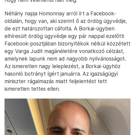
Néhány napja Homonnay arról írt a Facebook-
oldalán, hogy van, aki szerint ő az ördög ügyvédje,
de ezt határozottan cáfolta. A Borkai-ügyben
elhíresült ördög ügyvédje egy pár nappal ezelőtti
Facebook-posztjában bizonyítékok nélkül közzétett
egy Varga Judit magánéletére vonatkozó célzást,
amelynek lapunk nem ad nagyobb nyilvánosságot.
Az ismeretlen nagy leleplezést, a Borkai-ügyhöz
hasonló botrányt ígért januárra. Az igazságügyi
miniszter rágalmazás miatt feljelentést tett
ismeretlen tettes ellen.