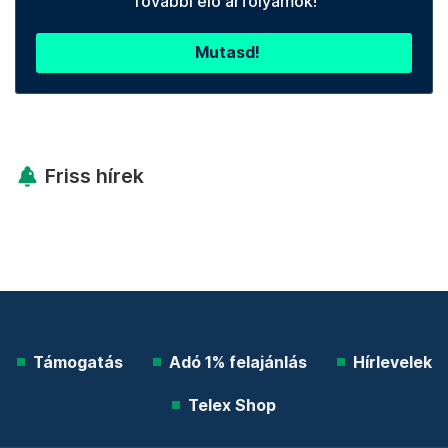
További élő árfolyamok!
Mutasd!
Friss hírek
Támogatás
Adó 1% felajánlás
Hírlevelek
Telex Shop