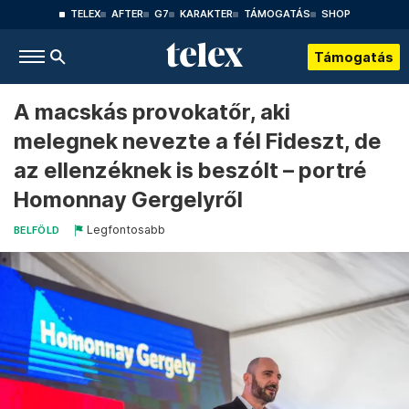
TELEX
AFTER
G7
KARAKTER
TÁMOGATÁS
SHOP
Támogatás
A macskás provokatőr, aki
melegnek nevezte a fél Fideszt, de
az ellenzéknek is beszólt – portré
Homonnay Gergelyről
Legfontosabb
BELFÖLD