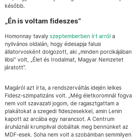
később.
„Én is voltam fideszes”
Homonnay tavaly
szeptemberben írt arról
a
nyilvános oldalán, hogy édesapja falusi
állatorvosként dolgozott, aki „minden porcikájában
libsi” volt, „Élet és Irodalmat, Magyar Nemzetet
járatott”.
Magáról azt írta, a rendszerváltás idején lelkes
Fidesz-szimpatizáns volt. „Még életkoromnál fogva
nem volt szavazati jogom, de ragasztgattam a
plakátokat a szegedi fideszesekkel, amin Lenin
kapott az arcába egy narancsot. A Centrum
áruháznál krumplival dobáltak meg bennünket az
MDF-esek. Soha nem volt a szobámban semmilyen