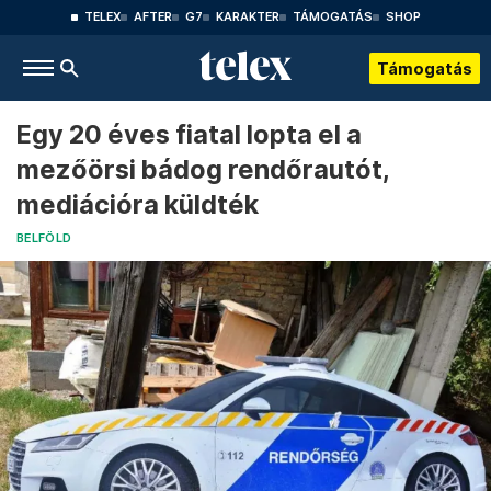
TELEX
AFTER
G7
KARAKTER
TÁMOGATÁS
SHOP
Támogatás
Egy 20 éves fiatal lopta el a
mezőörsi bádog rendőrautót,
mediációra küldték
BELFÖLD