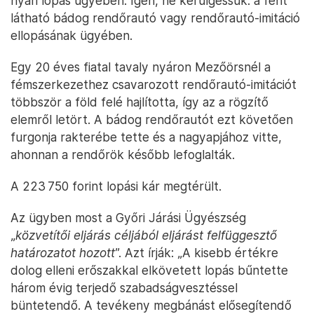
nyári lopás ügyében. Igen, ne kerülgessük: a fent
látható bádog rendőrautó vagy rendőrautó-imitáció
ellopásának ügyében.
Egy 20 éves fiatal tavaly nyáron Mezőörsnél a
fémszerkezethez csavarozott rendőrautó-imitációt
többször a föld felé hajlította, így az a rögzítő
elemről letört. A bádog rendőrautót ezt követően
furgonja rakterébe tette és a nagyapjához vitte,
ahonnan a rendőrök később lefoglalták.
A 223 750 forint lopási kár megtérült.
Az ügyben most a Győri Járási Ügyészség
„
közvetítői eljárás céljából eljárást felfüggesztő
határozatot hozott
”. Azt írják: „A kisebb értékre
dolog elleni erőszakkal elkövetett lopás bűntette
három évig terjedő szabadságvesztéssel
büntetendő. A tevékeny megbánást elősegítendő