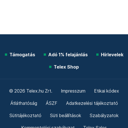
Támogatás
Adó 1% felajánlás
Hírlevelek
Telex Shop
© 2026 Telex.hu Zrt.
Impresszum
Etikai kódex
Átláthatóság
ÁSZF
Adatkezelési tájékoztató
Sütitájékoztató
Süti beállítások
Szabályzatok
Kommentelési szabályzat
Telex Sales