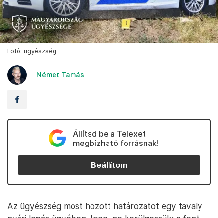
Fotó: ügyészség
Német Tamás
Állítsd be a Telexet
megbízható forrásnak!
Beállítom
Az ügyészség most hozott határozatot egy tavaly