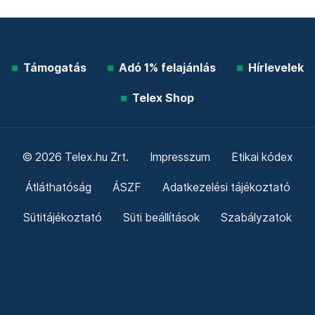
Támogatás
Adó 1% felajánlás
Hírlevelek
Telex Shop
© 2026 Telex.hu Zrt.
Impresszum
Etikai kódex
Átláthatóság
ÁSZF
Adatkezelési tájékoztató
Sütitájékoztató
Süti beállítások
Szabályzatok
Kommentelési szabályzat
Telex Sales