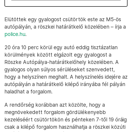
Elütöttek egy gyalogost csütörtök este az M5-ös
autópályán, a röszkei határátkelő közelében – írja a
police.hu
.
20 óra 10 perc körül egy autó eddig tisztázatlan
körülmények között elgázolt egy gyalogost a
Röszke Autópálya-határátkelőhely közelében. A
gyalogos olyan súlyos sérüléseket szenvedett,
hogy a helyszínen meghalt. A helyszínelés idejére az
autópályán a határátkelő kilépő irányába fél pályán
haladhat a forgalom.
A rendőrség korábban azt közölte, hogy a
megnövekedett forgalom gördülékenyebb
kezeléséért csütörtökön és pénteken 7-től 19 óráig
csak a kilépő forgalom használhatja a röszkei közúti