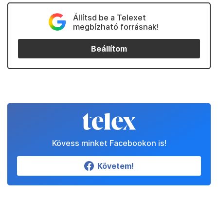
Állítsd be a Telexet
megbízható forrásnak!
Beállítom
Kövess minket Facebookon is!
Követem!