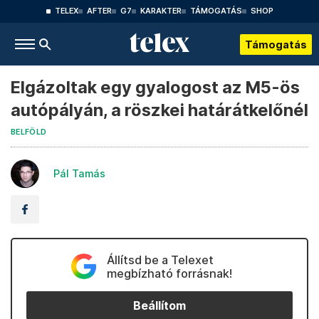
TELEX
AFTER
G7
KARAKTER
TÁMOGATÁS
SHOP
Támogatás
Elgázoltak egy gyalogost az M5-ös
autópályán, a röszkei határátkelőnél
BELFÖLD
Pál Tamás
Állítsd be a Telexet
megbízható forrásnak!
Beállítom