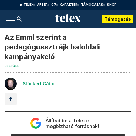
TELEX
AFTER
G7
KARAKTER
TÁMOGATÁS
SHOP
Támogatás
Az Emmi szerint a
pedagógussztrájk baloldali
kampányakció
BELFÖLD
Stöckert Gábor
Állítsd be a Telexet
megbízható forrásnak!