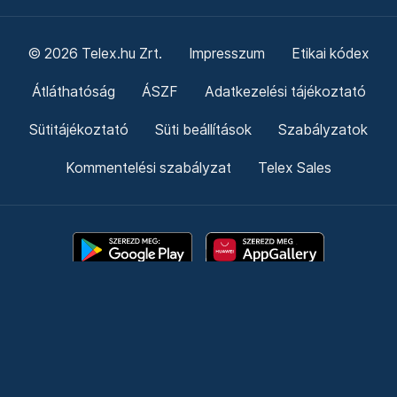
© 2026 Telex.hu Zrt.
Impresszum
Etikai kódex
Átláthatóság
ÁSZF
Adatkezelési tájékoztató
Sütitájékoztató
Süti beállítások
Szabályzatok
Kommentelési szabályzat
Telex Sales