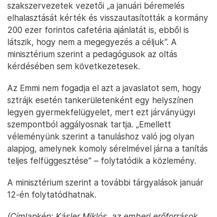
szakszervezetek vezetői „a januári béremelés
elhalasztását kérték és visszautasították a kormány
200 ezer forintos cafetéria ajánlatát is, ebből is
látszik, hogy nem a megegyezés a céljuk”. A
minisztérium szerint a pedagógusok az oltás
kérdésében sem következetesek.
Az Emmi nem fogadja el azt a javaslatot sem, hogy
sztrájk esetén tankerületenként egy helyszínen
legyen gyermekfelügyelet, mert ezt járványügyi
szempontból aggályosnak tartja. „Emellett
véleményünk szerint a tanuláshoz való jog olyan
alapjog, amelynek komoly sérelmével járna a tanítás
teljes felfüggesztése” – folytatódik a közlemény.
A minisztérium szerint a további tárgyalások január
12-én folytatódhatnak.
(Címlapkép: Kásler Miklós, az emberi erőforrások