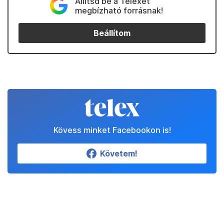
Állítsd be a Telexet
megbízható forrásnak!
Beállítom
Kövess minket Facebookon is!
Követem!