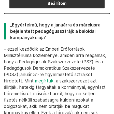
Beállítom
„Egyértelmű, hogy a januárra és márciusra
bejelentett pedagógussztrájk a baloldal
kampányakciója”
– ezzel kezdődik az Emberi Erőforrások
Minisztériuma közleménye, amiben arra reagálnak,
hogy a Pedagógusok Szakszervezete (PSZ) és a
Pedagógusok Demokratikus Szakszervezete
(PDSZ) január 31-re figyelmeztető sztrájkot
hirdetett. Mint
megírtuk
, a szakszervezet azt
állítják, hetekig tárgyaltak a kormánnyal, egyrészt
béremelésről, másrészt arról, hogy ne kelljen
fizetés nélküli szabadságra küldeni azokat a
dolgozókat, akik nem oltatják be magukat
koronavírus ellen. Ezek a tárgyalások nem sok