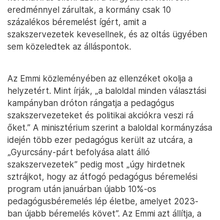
eredménnyel zárultak, a kormány csak 10
százalékos béremelést ígért, amit a
szakszervezetek kevesellnek, és az oltás ügyében
sem közeledtek az álláspontok.
Az Emmi közleményében az ellenzéket okolja a
helyzetért. Mint írják, „a baloldal minden választási
kampányban dróton rángatja a pedagógus
szakszervezeteket és politikai akciókra veszi rá
őket.” A minisztérium szerint a baloldal kormányzása
idején több ezer pedagógus került az utcára, a
„Gyurcsány-párt befolyása alatt álló
szakszervezetek” pedig most „úgy hirdetnek
sztrájkot, hogy az átfogó pedagógus béremelési
program után januárban újabb 10%-os
pedagógusbéremelés lép életbe, amelyet 2023-
ban újabb béremelés követ”. Az Emmi azt állítja, a