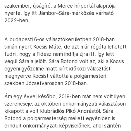
szakember, újságíró, a Mérce hírportál alapítója
nyerte, így itt Jámbor–Sára-mérkőzés várható
2022-ben.
A budapesti 6-os választókerületben 2018-ban
simán nyert Kocsis Máté, de azt már régóta lehetett
tudni, hogy a Fidesz nem indítja újra itt, így lett
végül Sára a jelölt. Sára Botond volt az, aki a Kocsis
egyéni győzelme miatt kiírt időközi választást
megnyerve Kocsist váltotta a polgármesteri
székben Józsefvárosban 2018-ban.
Ám egy évvel később, 2019-ben már nem volt ilyen
szerencséje: az októberi önkormányzati választáson
kikapott a volt klubrádiós Pikó Andrástól. Sára
Botond a polgármesterség mellett egyéniben is
elindult önkormányzati képviselőnek, ahol szintén