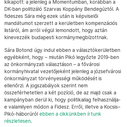
kikapott: a jelenleg a Momentumban, korábban a
DK-ban politizáló Szarvas Koppány Bendegúztól. A
fideszes Sára még ezek után is képviselői
mandátumot szerzett a kerületben kompenzációs
listáról, ám arról végül lemondott, hogy aztán
kinevezzék budapesti kormánymegbízottnak.
Sára Botond úgy indul ebben a választókerületben
egyébként, hogy – miután Pikó legyőzte 2019-ben
az önkormányzati választáson – a fővárosi
kormányhivatal vezetőjeként jelenleg a józsefvárosi
önkormányzat törvényességi működését is
ellenőrzi. A jogszabályok szerint nem
összeférhetetlen a két pozíció, de az majd csak a
kampányban derül ki, hogy politikailag felhasználja-
e valamilyen módon a Fidesz. Erről, illetve a Kocsis–
Pikó-háborúról
ebben a cikkünkben írtunk
részletesen
.