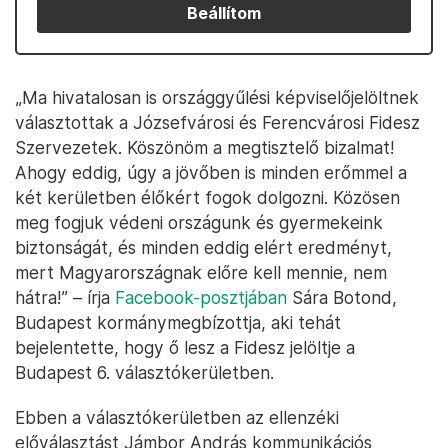
Beállítom
„Ma hivatalosan is országgyűlési képviselőjelöltnek
választottak a Józsefvárosi és Ferencvárosi Fidesz
Szervezetek. Köszönöm a megtisztelő bizalmat!
Ahogy eddig, úgy a jövőben is minden erőmmel a
két kerületben élőkért fogok dolgozni. Közösen
meg fogjuk védeni országunk és gyermekeink
biztonságát, és minden eddig elért eredményt,
mert Magyarországnak előre kell mennie, nem
hátra!” – írja
Facebook-posztjában
Sára Botond,
Budapest kormánymegbízottja, aki tehát
bejelentette, hogy ő lesz a Fidesz jelöltje a
Budapest 6. választókerületben.
Ebben a választókerületben az ellenzéki
előválasztást Jámbor András kommunikációs