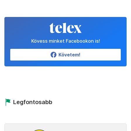
Kövess minket Facebookon is!
Követem!
Legfontosabb