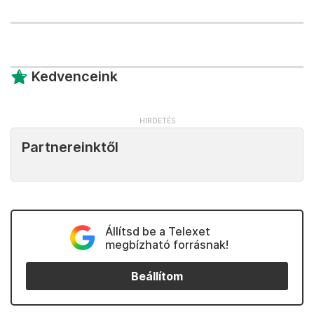
Kedvenceink
Partnereinktől
Állítsd be a Telexet
megbízható forrásnak!
Beállítom