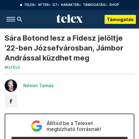
TELEX
AFTER
G7
KARAKTER
TÁMOGATÁS
SHOP
Támogatás
Sára Botond lesz a Fidesz jelöltje
'22-ben Józsefvárosban, Jámbor
Andrással küzdhet meg
BELFÖLD
Német Tamás
Állítsd be a Telexet
megbízható forrásnak!