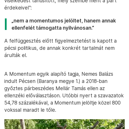
viselkedést tanúsított, mely szembe ment a párt
érdekeivel”:
„nem a momentumos jelöltet, hanem annak
ellenfelét támogatta nyilvánosan.”
A felfüggesztés előtt figyelmeztetést is kapott a
pécsi politikus, de annak konkrét tartalmát nem
árulták el.
A Momentum egyik alapító tagja, Nemes Balázs
indult Pécsen (Baranya megye 1.) a 2018-ban
győztes párbeszédes Mellár Tamás ellen az
ellenzéki előválasztáson. Utóbbi nyert a szavazatok
54,78 százalékával, a Momentum jelöltje közel 800
vokssal maradt le tőle.