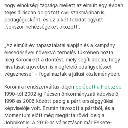
hogy elnökségi tagsága mellett az elmúlt egy évben
teljes állásban dolgozott civil szakmájában is,
pedagógusként, és ez a két feladat együtt
„sokszor nehézségeket okozott”.
„Az elmúlt év tapasztalatai alapján és a kampány
élesedésével növekvő terhelés tükrében hozta
meg Körömi ezt a döntést, mely segíti abban, hogy
hivatását a jövőben is megfelelő odafigyeléssel
végezhesse” – fogalmaztak a júliusi közleményben.
Körömi a rendszerváltás idején
belépett a Fideszbe
,
1990-től 2002-ig Pécsen önkormányzati képviselő,
1998 és 2006 között pedig a párt országgyűlési
képviselője volt. Ezután távozott a pártból, és a
Momentum előtt még megjárta rövid ideig a
Jobbikot is. A 2018-as választáson már Fekete-