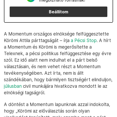
megbízható forrásnak!
Beállítom
A Momentum országos elnöksége felfüggesztette
Körömi Attila párttagságát – írja
a Pécsi Stop
. A hírt
a Momentum és Körömi is megerősítette a
Telexnek, a pécsi politikus felfüggesztése egy évre
szól. Ez idő alatt nem indulhat el a párt belső
választásain, és nem vehet részt a Momentum
tevékenységében. Azt írta, nem is állt
szándékában, hogy bármilyen tisztségért elinduljon,
júliusban
civil munkájára hivatkozva mondott le az
elnökségi tagságról.
A döntést a Momentum lapunknak azzal indokolta,
hogy „Körömi az előválasztás során olyan