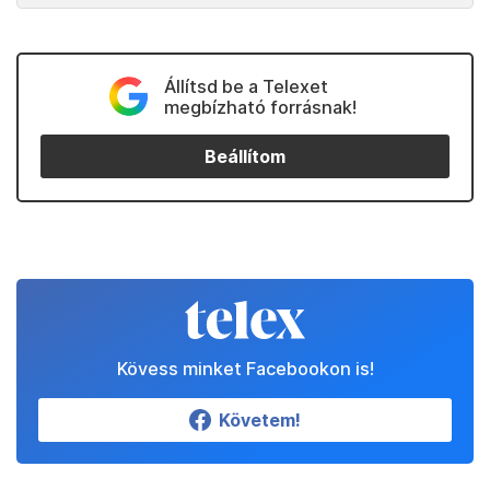
Állítsd be a Telexet
megbízható forrásnak!
Beállítom
Kövess minket Facebookon is!
Követem!