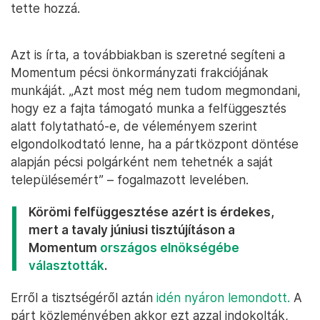
tette hozzá.
Azt is írta, a továbbiakban is szeretné segíteni a
Momentum pécsi önkormányzati frakciójának
munkáját. „Azt most még nem tudom megmondani,
hogy ez a fajta támogató munka a felfüggesztés
alatt folytatható-e, de véleményem szerint
elgondolkodtató lenne, ha a pártközpont döntése
alapján pécsi polgárként nem tehetnék a saját
településemért” – fogalmazott levelében.
Körömi felfüggesztése azért is érdekes,
mert a tavaly júniusi tisztújításon a
Momentum
országos elnökségébe
választották
.
Erről a tisztségéről aztán
idén nyáron lemondott.
A
párt közleményében akkor ezt azzal indokolták,