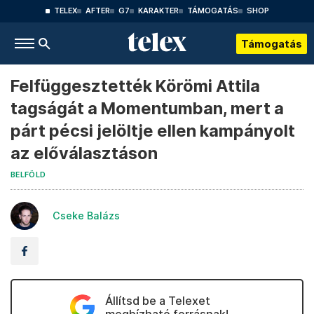
TELEX
AFTER
G7
KARAKTER
TÁMOGATÁS
SHOP
Támogatás
Felfüggesztették Körömi Attila
tagságát a Momentumban, mert a
párt pécsi jelöltje ellen kampányolt
az előválasztáson
BELFÖLD
Cseke Balázs
Állítsd be a Telexet