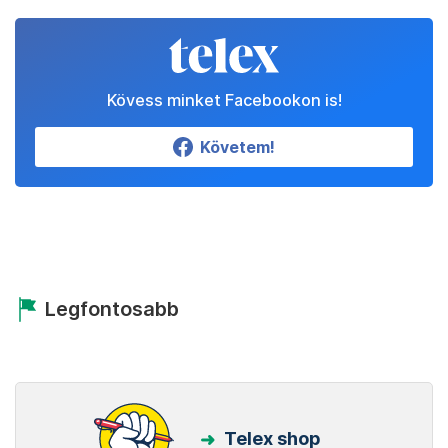
Kövess minket Facebookon is!
Követem!
Legfontosabb
Telex shop