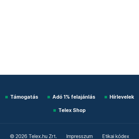
Támogatás
Adó 1% felajánlás
Hírlevelek
Telex Shop
© 2026 Telex.hu Zrt.
Impresszum
Etikai kódex