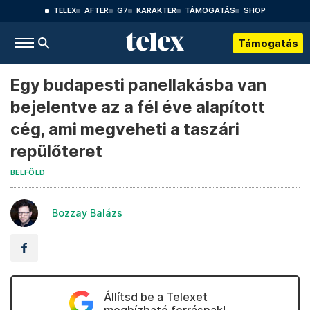
TELEX
AFTER
G7
KARAKTER
TÁMOGATÁS
SHOP
Támogatás
Egy budapesti panellakásba van
bejelentve az a fél éve alapított
cég, ami megveheti a taszári
repülőteret
BELFÖLD
Bozzay Balázs
Állítsd be a Telexet