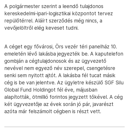
A polgármester szerint a leendő tulajdonos
kereskedelmi-ipari-logisztikai központot tervez
repülőtérrel. Aláírt szerződés még nincs, a
vevőjelöltről elég keveset tudni.
A céget egy fővárosi, Örs vezér téri panelház 10.
emeletén lévő lakásba jegyezték be. A kaputelefon
gombján a cégtulajdonosok és az ügyvezető
nevével nem egyező név szerepel, csengetésre
senki sem nyitott ajtót. A lakásba fél tucat másik
cég is be van jelentve. Az ügyletre készülő SGF Silu
Global Fund Holdingot fél éve, májusban
alapították, ötmillió forintos jegyzett tőkével. A cég
két ügyvezetője az évek során jó pár, javarészt
azóta már felszámolt cégben is részt vett.