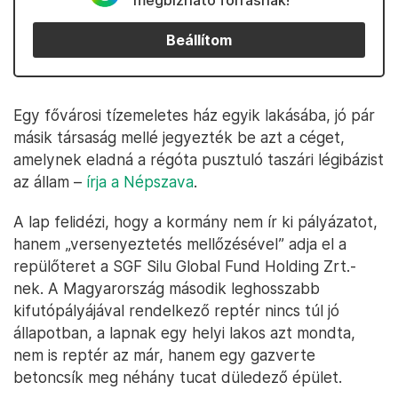
megbízható forrásnak!
Beállítom
Egy fővárosi tízemeletes ház egyik lakásába, jó pár
másik társaság mellé jegyezték be azt a céget,
amelynek eladná a régóta pusztuló taszári légibázist
az állam –
írja a Népszava
.
A lap felidézi, hogy a kormány nem ír ki pályázatot,
hanem „versenyeztetés mellőzésével” adja el a
repülőteret a SGF Silu Global Fund Holding Zrt.-
nek. A Magyarország második leghosszabb
kifutópályájával rendelkező reptér nincs túl jó
állapotban, a lapnak egy helyi lakos azt mondta,
nem is reptér az már, hanem egy gazverte
betoncsík meg néhány tucat düledező épület.