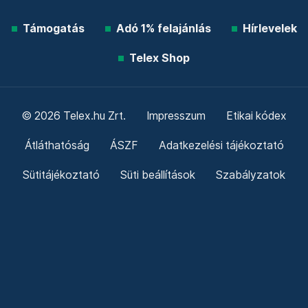
Támogatás
Adó 1% felajánlás
Hírlevelek
Telex Shop
© 2026 Telex.hu Zrt.
Impresszum
Etikai kódex
Átláthatóság
ÁSZF
Adatkezelési tájékoztató
Sütitájékoztató
Süti beállítások
Szabályzatok
Kommentelési szabályzat
Telex Sales