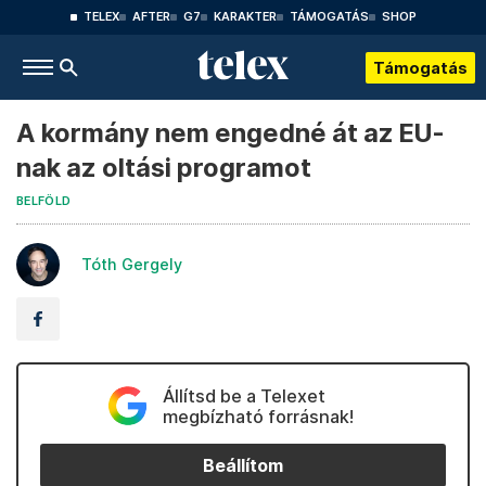
TELEX
AFTER
G7
KARAKTER
TÁMOGATÁS
SHOP
Támogatás
A kormány nem engedné át az EU-
nak az oltási programot
BELFÖLD
Tóth Gergely
Állítsd be a Telexet
megbízható forrásnak!
Beállítom