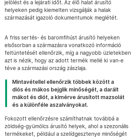
jelölést és a lejárati időt. Az élő halat árusító
helyeken pedig kiemelten vizsgálják a halak
származását igazoló dokumentumok meglétét.
A friss sertés- és baromfihúst árusító helyeken
elsősorban a származásra vonatkozó információ
feltüntetését ellenőrzik, míg a nagyobb üzletekben
azt is nézik, hogy az adott termék mellé ki van-e
téve a származási ország zászlaja.
Mintavétellel ellenőrzik többek között a
diós és mákos bejglik minőségét, a darált
mákot és diót, a kimérve árusított mazsolát
és a különféle aszalványokat.
Fokozott ellenőrzésre számíthatnak továbbá a
zöldség-gyümölcs árusító helyek, ahol a szezonális
termékeket, például a szelídgesztenye minőségét