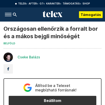
TELEX
AFTER
G7
KARAKTER
TÁMOGATÁS
SHOP
Támogatás
Országosan ellenőrzik a forralt bor
és a mákos bejgli minőségét
BELFÖLD
Cseke Balázs
Állítsd be a Telexet
megbízható forrásnak!
Beállítom