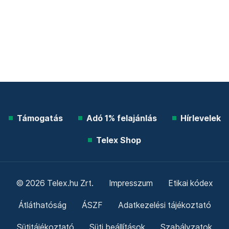
Támogatás
Adó 1% felajánlás
Hírlevelek
Telex Shop
© 2026 Telex.hu Zrt.
Impresszum
Etikai kódex
Átláthatóság
ÁSZF
Adatkezelési tájékoztató
Sütitájékoztató
Süti beállítások
Szabályzatok