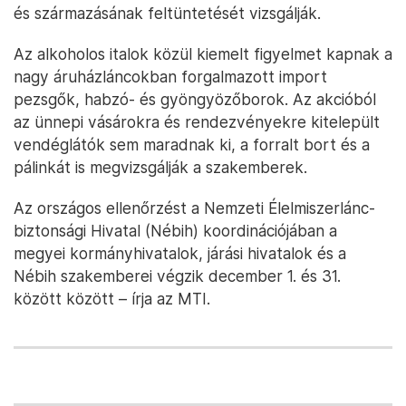
és származásának feltüntetését vizsgálják.
Az alkoholos italok közül kiemelt figyelmet kapnak a
nagy áruházláncokban forgalmazott import
pezsgők, habzó- és gyöngyözőborok. Az akcióból
az ünnepi vásárokra és rendezvényekre kitelepült
vendéglátók sem maradnak ki, a forralt bort és a
pálinkát is megvizsgálják a szakemberek.
Az országos ellenőrzést a Nemzeti Élelmiszerlánc-
biztonsági Hivatal (Nébih) koordinációjában a
megyei kormányhivatalok, járási hivatalok és a
Nébih szakemberei végzik december 1. és 31.
között között – írja az MTI.