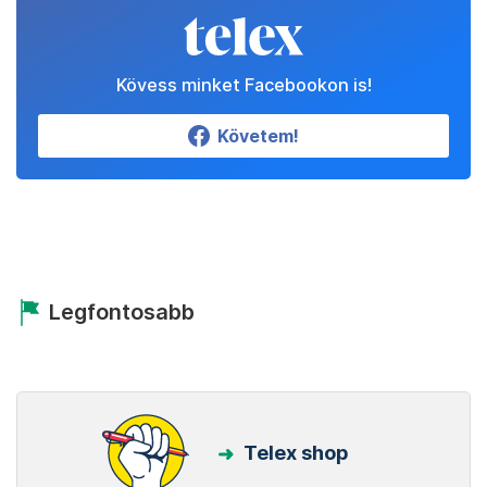
Kövess minket Facebookon is!
Követem!
Legfontosabb
Telex shop