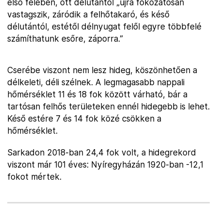
első felében, ott délutántól „újra fokozatosan
vastagszik, záródik a felhőtakaró, és késő
délutántól, estétől délnyugat felől egyre többfelé
számíthatunk esőre, záporra.”
Cserébe viszont nem lesz hideg, köszönhetően a
délkeleti, déli szélnek. A legmagasabb nappali
hőmérséklet 11 és 18 fok között várható, bár a
tartósan felhős területeken ennél hidegebb is lehet.
Késő estére 7 és 14 fok közé csökken a
hőmérséklet.
Sarkadon 2018-ban 24,4 fok volt, a hidegrekord
viszont már 101 éves: Nyíregyházán 1920-ban -12,1
fokot mértek.