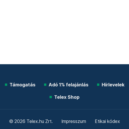
Támogatás
Adó 1% felajánlás
Hírlevelek
Telex Shop
© 2026 Telex.hu Zrt.
Impresszum
Etikai kódex