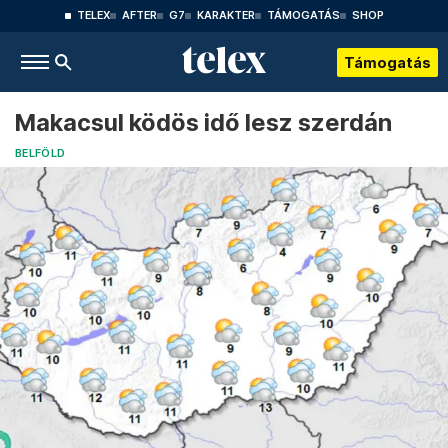
TELEX
AFTER
G7
KARAKTER
TÁMOGATÁS
SHOP
Támogatás
Makacsul ködös idő lesz szerdán
BELFÖLD