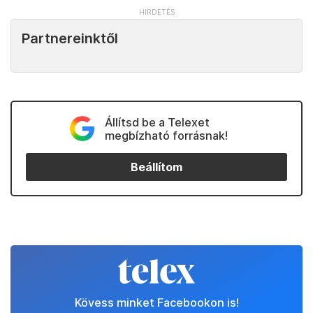
Partnereinktől
Állítsd be a Telexet
megbízható forrásnak!
Beállítom
Kövess minket Facebookon is!