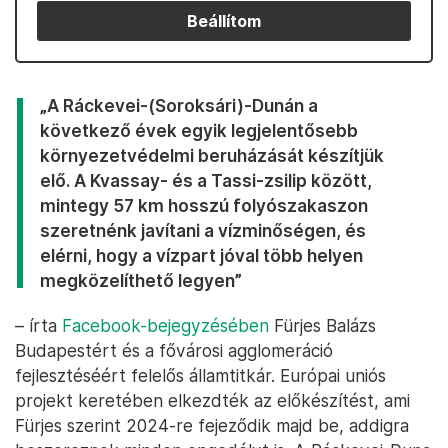
Beállítom
„A Ráckevei-(Soroksári)-Dunán a
következő évek egyik legjelentősebb
környezetvédelmi beruházását készítjük
elő. A Kvassay- és a Tassi-zsilip között,
mintegy 57 km hosszú folyószakaszon
szeretnénk javítani a vízminőségen, és
elérni, hogy a vízpart jóval több helyen
megközelíthető legyen”
– írta
Facebook-bejegyzésében
Fürjes Balázs
Budapestért és a fővárosi agglomeráció
fejlesztéséért felelős államtitkár. Európai uniós
projekt keretében elkezdték az előkészítést, ami
Fürjes szerint 2024-re fejeződik majd be, addigra