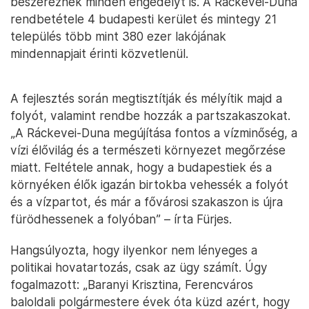
beszereznek minden engedélyt is. A Ráckevei-Duna
rendbetétele 4 budapesti kerület és mintegy 21
település több mint 380 ezer lakójának
mindennapjait érinti közvetlenül.
A fejlesztés során megtisztítják és mélyítik majd a
folyót, valamint rendbe hozzák a partszakaszokat.
„A Ráckevei-Duna megújítása fontos a vízminőség, a
vízi élővilág és a természeti környezet megőrzése
miatt. Feltétele annak, hogy a budapestiek és a
környéken élők igazán birtokba vehessék a folyót
és a vízpartot, és már a fővárosi szakaszon is újra
fürödhessenek a folyóban” – írta Fürjes.
Hangsúlyozta, hogy ilyenkor nem lényeges a
politikai hovatartozás, csak az ügy számít. Úgy
fogalmazott: „Baranyi Krisztina, Ferencváros
baloldali polgármestere évek óta küzd azért, hogy