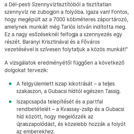
a Dél-pesti Szennyvíztisztítóból a tisztítatlan
szennyvíz ne zubogjon a folyóba. Igaza van! Fontos,
hogy megépült az a 7000 köbméteres záportározó,
amelynek munkáit még Tarlós István indította meg.
Ez a nagy esőzéseknél felfogja a szennyezés egy
részét. Baranyi Krisztinával és a Főváros
vezetésével is szívesen folytatjuk a közös munkát!”
A vizsgálatok eredményétől függően a következő
dolgokat tervezik:
A felgyülemlett iszap kikotrását – a teljes
szakaszon, a Gubacsi hídtól egészen Tassig.
Iszapcsapda telepítését és a partfal
rendbetételét – a Kvassay-zsilip és a Gubacsi
híd között, hogy megelőzzék az
újraiszapolódást, és közelebb hozzák a folyót
az emberekhez.