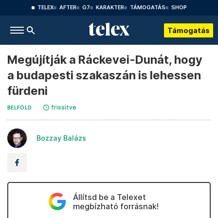
TELEX
AFTER
G7
KARAKTER
TÁMOGATÁS
SHOP
Támogatás
Megújítják a Ráckevei-Dunát, hogy
a budapesti szakaszán is lehessen
fürdeni
frissítve
BELFÖLD
Bozzay Balázs
Állítsd be a Telexet
megbízható forrásnak!