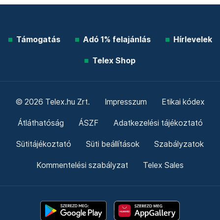
Támogatás
Adó 1% felajánlás
Hírlevelek
Telex Shop
© 2026 Telex.hu Zrt.
Impresszum
Etikai kódex
Átláthatóság
ÁSZF
Adatkezelési tájékoztató
Sütitájékoztató
Süti beállítások
Szabályzatok
Kommentelési szabályzat
Telex Sales