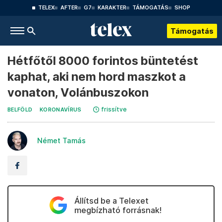
TELEX
AFTER
G7
KARAKTER
TÁMOGATÁS
SHOP
Támogatás
Hétfőtől 8000 forintos büntetést
kaphat, aki nem hord maszkot a
vonaton, Volánbuszokon
frissítve
BELFÖLD
KORONAVÍRUS
Német Tamás
Állítsd be a Telexet
megbízható forrásnak!