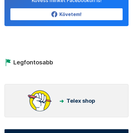
Kövess minket Facebookon is!
Követem!
Legfontosabb
Telex shop