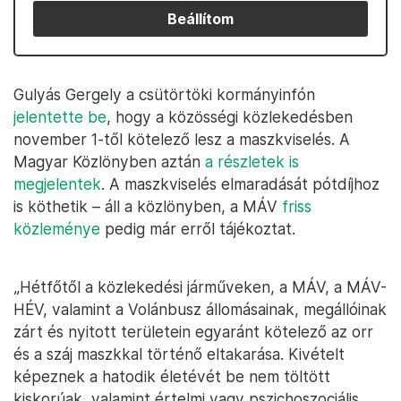
Beállítom
Gulyás Gergely a csütörtöki kormányinfón
jelentette be
, hogy a közösségi közlekedésben
november 1-től kötelező lesz a maszkviselés. A
Magyar Közlönyben aztán
a részletek is
megjelentek
. A maszkviselés elmaradását pótdíjhoz
is köthetik – áll a közlönyben, a MÁV
friss
közleménye
pedig már erről tájékoztat.
„Hétfőtől a közlekedési járműveken, a MÁV, a MÁV-
HÉV, valamint a Volánbusz állomásainak, megállóinak
zárt és nyitott területein egyaránt kötelező az orr
és a száj maszkkal történő eltakarása. Kivételt
képeznek a hatodik életévét be nem töltött
kiskorúak, valamint értelmi vagy pszichoszociális