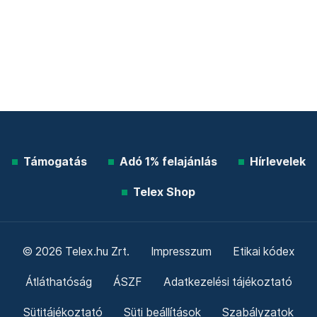
Támogatás
Adó 1% felajánlás
Hírlevelek
Telex Shop
© 2026 Telex.hu Zrt.
Impresszum
Etikai kódex
Átláthatóság
ÁSZF
Adatkezelési tájékoztató
Sütitájékoztató
Süti beállítások
Szabályzatok