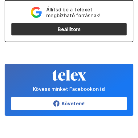
Állítsd be a Telexet
megbízható forrásnak!
Beállítom
Kövess minket Facebookon is!
Követem!