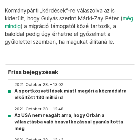
Kormánypárti „kérdések”-re válaszolva az is
kiderült, hogy Gulyás szerint Márki-Zay Péter (
még
mindig
) a migráció támogatói közé tartozik, a
baloldal pedig úgy érhetne el győzelmet a
gyűlölettel szemben, ha magukat állítaná le.
Friss bejegyzések
2021. October 28. – 13:02
A sportközvetítések miatt megéri a közmédiára
elköltött 130 milliárd
2021. October 28. – 12:48
Az USA nem reagált arra, hogy Orbán a
választásba való beavatkozással gyanúsította
meg
2021. October 28. – 12:43