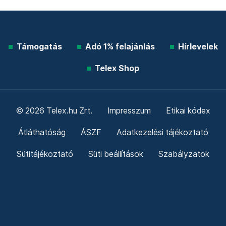
Támogatás
Adó 1% felajánlás
Hírlevelek
Telex Shop
© 2026 Telex.hu Zrt.
Impresszum
Etikai kódex
Átláthatóság
ÁSZF
Adatkezelési tájékoztató
Sütitájékoztató
Süti beállítások
Szabályzatok
Kommentelési szabályzat
Telex Sales