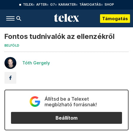
TELEX
AFTER
G7
KARAKTER
TÁMOGATÁS
SHOP
Támogatás
Fontos tudnivalók az ellenzékről
BELFÖLD
Tóth Gergely
Állítsd be a Telexet
megbízható forrásnak!
Beállítom