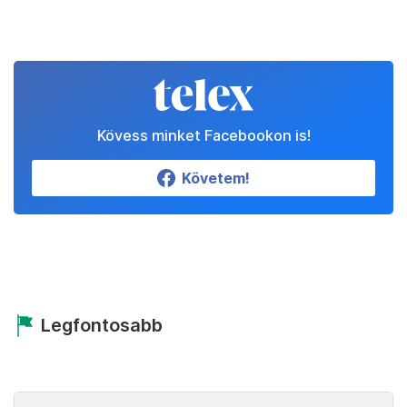
Kövess minket Facebookon is!
Követem!
Legfontosabb