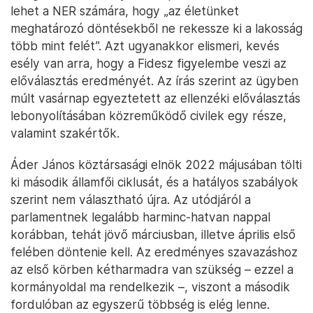
lehet a NER számára, hogy „az életünket
meghatározó döntésekből ne rekessze ki a lakosság
több mint felét”. Azt ugyanakkor elismeri, kevés
esély van arra, hogy a Fidesz figyelembe veszi az
előválasztás eredményét. Az írás szerint az ügyben
múlt vasárnap egyeztetett az ellenzéki előválasztás
lebonyolításában közreműködő civilek egy része,
valamint szakértők.
Áder János köztársasági elnök 2022 májusában tölti
ki második államfői ciklusát, és a hatályos szabályok
szerint nem választható újra. Az utódjáról a
parlamentnek legalább harminc-hatvan nappal
korábban, tehát jövő márciusban, illetve április első
felében döntenie kell. Az eredményes szavazáshoz
az első körben kétharmadra van szükség – ezzel a
kormányoldal ma rendelkezik –, viszont a második
fordulóban az egyszerű többség is elég lenne.