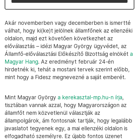
Akár novemberben vagy decemberben is ismertté
válhat, hogy ki(ke)t jelölnek államfőnek az ellenzéki
oldalon, majd ezt követően következhet az
előválasztás – idézi Magyar György ügyvédet, az
Államfő-előválasztási Előkészítő Bizottság elnökét
a
Magyar Hang
. Az eredményt február 24-én
hirdetnék ki, tehát a mostani tervek szerint előbb,
mint hogy a Fidesz megnevezné a saját emberét.
Mint Magyar György
a kerekasztal-mp.hu-n írja
,
tisztában vannak azzal, hogy Magyarországon az
államfőt nem közvetlenül választják az
állampolgárok, ám fontosnak tartják, hogy legalább
javaslatot tegyenek egy, a mai ellenzéki oldalon is
elfogadható személyre. Ez újabb fontos üzenet