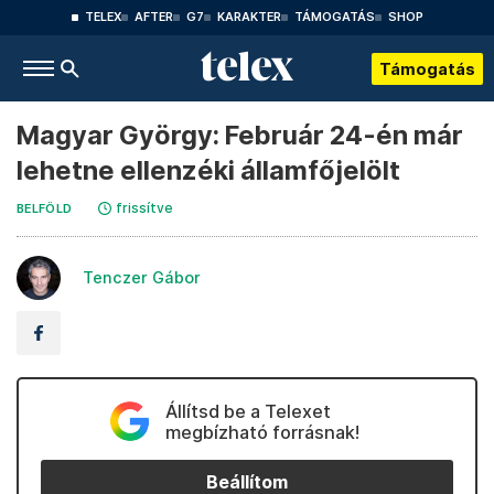
TELEX
AFTER
G7
KARAKTER
TÁMOGATÁS
SHOP
Támogatás
Magyar György: Február 24-én már
lehetne ellenzéki államfőjelölt
frissítve
BELFÖLD
Tenczer Gábor
Állítsd be a Telexet
megbízható forrásnak!
Beállítom