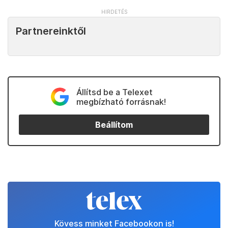
Partnereinktől
Állítsd be a Telexet
megbízható forrásnak!
Beállítom
Kövess minket Facebookon is!