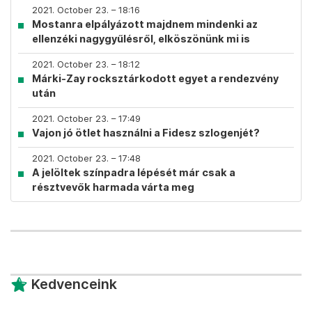
2021. October 23. – 18:16
Mostanra elpályázott majdnem mindenki az
ellenzéki nagygyűlésről, elköszönünk mi is
2021. October 23. – 18:12
Márki-Zay rocksztárkodott egyet a rendezvény
után
2021. October 23. – 17:49
Vajon jó ötlet használni a Fidesz szlogenjét?
2021. October 23. – 17:48
A jelöltek színpadra lépését már csak a
résztvevők harmada várta meg
Kedvenceink