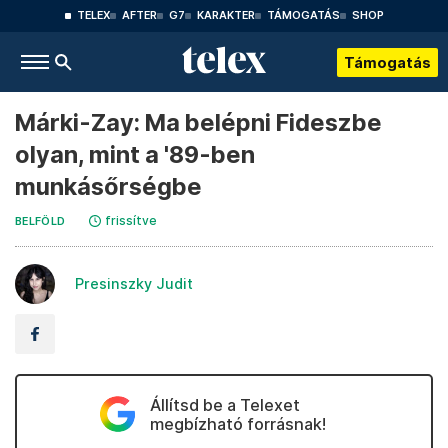
TELEX
AFTER
G7
KARAKTER
TÁMOGATÁS
SHOP
Támogatás
Márki-Zay: Ma belépni Fideszbe
olyan, mint a '89-ben
munkásőrségbe
frissítve
BELFÖLD
Presinszky Judit
Állítsd be a Telexet
megbízható forrásnak!