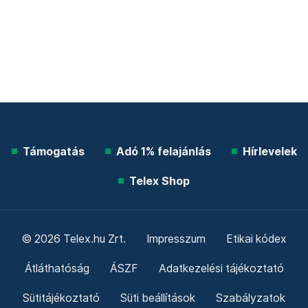
Támogatás
Adó 1% felajánlás
Hírlevelek
Telex Shop
© 2026 Telex.hu Zrt.
Impresszum
Etikai kódex
Átláthatóság
ÁSZF
Adatkezelési tájékoztató
Sütitájékoztató
Süti beállítások
Szabályzatok