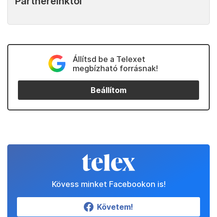
Partnereinktől
Állítsd be a Telexet
megbízható forrásnak!
Beállítom
Kövess minket Facebookon is!
Követem!