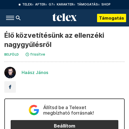
TELEX
AFTER
G7
KARAKTER
TÁMOGATÁS
SHOP
Támogatás
Élő közvetítésünk az ellenzéki
nagygyűlésről
frissítve
BELFÖLD
Haász János
Állítsd be a Telexet
megbízható forrásnak!
Beállítom