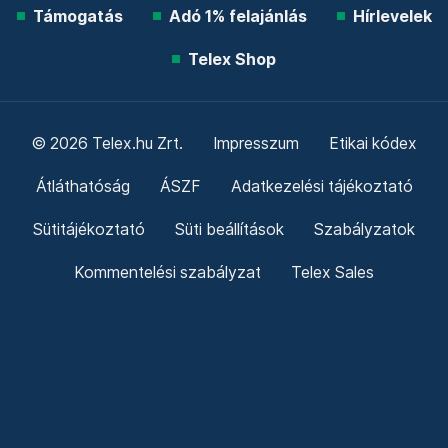
Támogatás
Adó 1% felajánlás
Hírlevelek
Telex Shop
© 2026 Telex.hu Zrt.
Impresszum
Etikai kódex
Átláthatóság
ÁSZF
Adatkezelési tájékoztató
Sütitájékoztató
Süti beállítások
Szabályzatok
Kommentelési szabályzat
Telex Sales