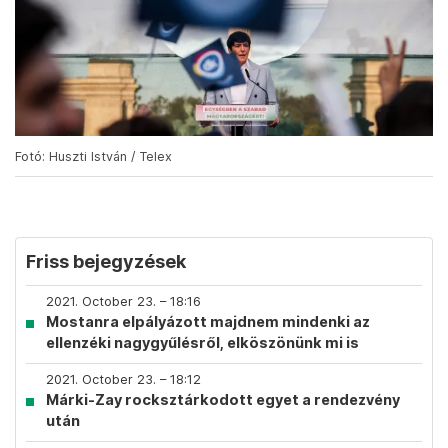
Fotó: Huszti István / Telex
Friss bejegyzések
2021. October 23. – 18:16
Mostanra elpályázott majdnem mindenki az
ellenzéki nagygyűlésről, elköszönünk mi is
2021. October 23. – 18:12
Márki-Zay rocksztárkodott egyet a rendezvény
után