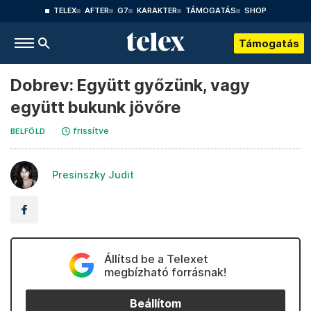
TELEX
AFTER
G7
KARAKTER
TÁMOGATÁS
SHOP
Támogatás
Dobrev: Együtt győzünk, vagy
együtt bukunk jövőre
frissítve
BELFÖLD
Presinszky Judit
Állítsd be a Telexet
megbízható forrásnak!
Beállítom