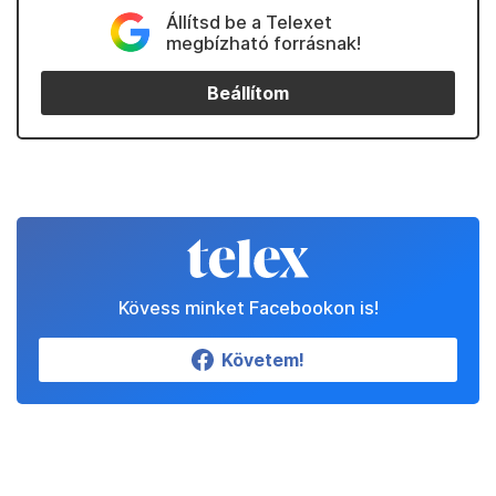
Állítsd be a Telexet
megbízható forrásnak!
Beállítom
Kövess minket Facebookon is!
Követem!