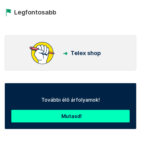
Legfontosabb
Telex shop
További élő árfolyamok!
Mutasd!